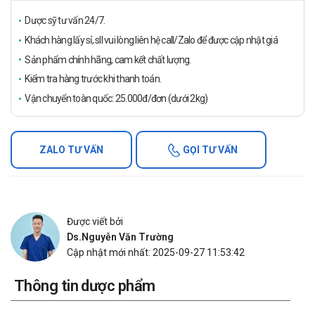
Dược sỹ tư vấn 24/7.
Khách hàng lấy sỉ, sll vui lòng liên hệ call/Zalo để được cập nhật giá
Sản phẩm chính hãng, cam kết chất lượng.
Kiểm tra hàng trước khi thanh toán.
Vận chuyển toàn quốc: 25.000đ/đơn (dưới 2kg)
ZALO TƯ VẤN
GỌI TƯ VẤN
Được viết bởi
Ds.Nguyễn Văn Trường
Cập nhật mới nhất: 2025-09-27 11:53:42
Thông tin dược phẩm