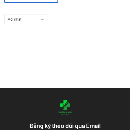
Công ty cổ phần dược phẩm Hà Tây.
Sản phẩm tương tự
Vinpocetin 5mg Hataphar
Vinpocetin 5mg TP
Vinpocetin 10mg Medisun
Tài liệu tham khảo: dichvucong.dav.gov.vn/
“Cám ơn quý khách đã tin dùng sản phẩm và dịch vụ tại
Nhathuoctruonganh.com.
Nhà thuốc Trường Anh sẽ cố gắng
mang tới cho bạn, luôn đồng hành cùng bạn trên chặng đường
chăm sóc sức khỏe”.
Đăng ký theo dõi qua Email