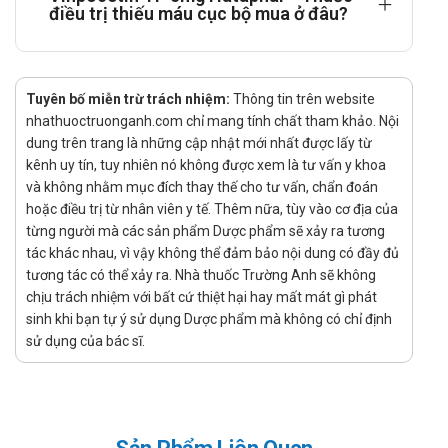
điều trị thiếu máu cục bộ mua ở đâu?
Tai: Điều trị bệnh giảm thính lực kiểu tiếp nhận, bệnh Ménière,
ù tai.
Cách dùng – liều dùng của Vinpocetin TP
Tuyên bố miễn trừ trách nhiệm:
Thông tin trên website
Hướng dẫn sử dụng:
nhathuoctruonganh.com chỉ mang tính chất tham khảo. Nội
Liều dùng:
dung trên trang là những cập nhật mới nhất được lấy từ
kênh uy tín, tuy nhiên nó không được xem là tư vấn y khoa
Liều thông thường: uống 5-10 mg/lần, 3 lần/ngày.
và không nhằm mục đích thay thế cho tư vấn, chẩn đoán
uống thuốc sau bữa ăn.
hoặc điều trị từ nhân viên y tế. Thêm nữa, tùy vào cơ địa của
Không cần điều chỉnh liều ở những bệnh nhân mắc
từng người mà các sản phẩm Dược phẩm sẽ xảy ra tương
tác khác nhau, vì vậy không thể đảm bảo nội dung có đầy đủ
bệnh gan, thận.
tương tác có thể xảy ra. Nhà thuốc Trường Anh sẽ không
Cách dùng:
chịu trách nhiệm với bất cứ thiệt hại hay mất mát gì phát
Thuốc dùng đường uống.
sinh khi bạn tự ý sử dụng Dược phẩm mà không có chỉ định
sử dụng của bác sĩ.
Quên liều:
Hạn chế quên liều để đảm bảo hiệu quả tốt nhất khi sử
dụng sản phẩm.
Nếu đã quên liều hãy sử dụng ngay khi nhớ ra, không sử