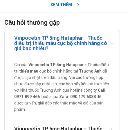
này là nhờ sự tổng hợp của nhiều cơ chế tác dụng. Nó tác
XEM THÊM
dụng chọn lọc và làm tăng tuần hoàn não và thể tích máu não
trong một phút, giảm sự đối kháng mạch não, mà không có
Câu hỏi thường gặp
tác động lên hệ thống tuần hoàn (áp suất động mạch, thể tích
máu trong một phút, tốc độ mạch, đối kháng mạch ngoại vi
Vinpocetin TP 5mg Hataphar - Thuốc
toàn phần).
điều trị thiếu máu cục bộ chính hãng có
giá bao nhiêu?
Tác dụng - Chỉ định của Vinpocetin TP
Thần kinh:
Giá của
Vinpocetin TP 5mg Hataphar - Thuốc điều
Điều trị các dạng thiếu máu cục bộ khác nhau của rối loạn
trị thiếu máu cục bộ
chính hãng tại
Trường Anh
đã
tuần hoàn máu não với tình trạng sau đột quỵ, sa sút trí
được cập nhật trên đầu trang. Với các trường hợp
chưa được cập nhật giá, các bạn hãy liên hệ trực tiếp
tuệ có nguyên nhân vận mạch, xơ vữa động mạch não,
với Nhà thuốc Trường Anh qua hotline công ty
Call:
bệnh não sau chấn thương và do tăng huyết áp.
0971.899.466
; hoặc qua
Zalo: 090.179.6388
để
Thuốc làm giảm các triệu chứng tâm thần kinh do rối loạn
được tư vấn, giải đáp các thắc mắc về giá của sản
tuần hoàn não.
phẩm.
Nhãn khoa: Điều trị rối loạn mạch máu mạn tính của võng
mạc và mạch mạc.
Vinpocetin TP 5mg Hataphar - Thuốc