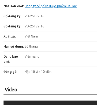
Nhà sản xuất:
Công ty cổ phần dược phẩm Hà Tây
Số đăng ký:
VD-25182-16
Số đăng ký:
VD-25182-16
Xuất xứ:
Việt Nam
Hạn sử dụng:
36 tháng
Dạng bào
Viên nang
chế:
Đóng gói:
Hộp 10 vỉ x 10 viên
Video