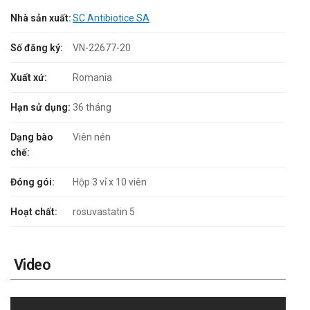
Nhà sản xuất:
SC Antibiotice SA
Số đăng ký:
VN-22677-20
Xuất xứ:
Romania
Hạn sử dụng:
36 tháng
Dạng bào
Viên nén
chế:
Đóng gói:
Hộp 3 vỉ x 10 viên
Hoạt chất:
rosuvastatin 5
Video