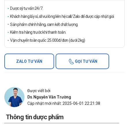
Dược sỹ tư vấn 24/7.
Khách hàng lấy sỉ, sll vui lòng liên hệ call/Zalo để được cập nhật giá
Sản phẩm chính hãng, cam kết chất lượng.
Kiểm tra hàng trước khi thanh toán.
Vận chuyển toàn quốc: 25.000đ/đơn (dưới 2kg)
ZALO TƯ VẤN
GỌI TƯ VẤN
Được viết bởi
Ds.Nguyễn Văn Trường
Cập nhật mới nhất: 2025-06-01 22:21:38
Thông tin dược phẩm