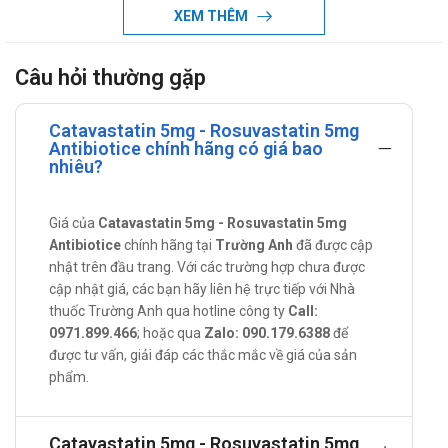
Catavastatin 5mg
XEM THÊM
Rosuvastatin được dùng cùng chế độ ăn kiêng, là thuốc có tác
Câu hỏi thường gặp
dụng giảm nồng độ cholesterol xấu trong máu (LDL), tăng
nồng độ cholesterol tốt (HDL) và làm giảm triglycerides (một
Catavastatin 5mg - Rosuvastatin 5mg
dạng chất béo có trong máu). Rosuvastatin thuộc nhóm
Antibiotice chính hãng có giá bao
thuốc statin.
nhiêu?
Tác dụng - Chỉ định của Catavastatin
5mg
Giá của
Catavastatin 5mg - Rosuvastatin 5mg
Antibiotice
chính hãng tại
Trường Anh
đã được cập
Tác dụng:
nhật trên đầu trang. Với các trường hợp chưa được
cập nhật giá, các bạn hãy liên hệ trực tiếp với Nhà
Catavastatin 5mg là thuốc được chỉ định điều trị tăng
thuốc Trường Anh qua hotline công ty
Call:
cholesterol máu nguyên phát và tăng cholesterol máu gia
0971.899.466
; hoặc qua
Zalo: 090.179.6388
để
đình kiểu đồng hợp tử.
được tư vấn, giải đáp các thắc mắc về giá của sản
phẩm.
Chỉ định:
Tăng cholesterol máu nguyên phát (loại IIa kể cả tăng
cholesterol máu gia đình kiểu dị hợp tử) hoặc rối loạn lipid
Catavastatin 5mg - Rosuvastatin 5mg