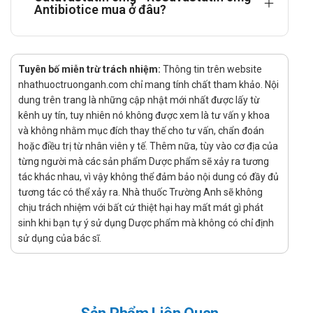
Antibiotice mua ở đâu?
máu hỗn hợp (loại IIb): là một liệu pháp hỗ trợ cho chế độ
ăn kiêng khi bệnh nhân không đáp ứng đầy đủ với chế độ
ăn kiêng và các liệu pháp không dùng thuốc khác (như tập
thể dục, giảm cân).
Tuyên bố miễn trừ trách nhiệm:
Thông tin trên website
nhathuoctruonganh.com chỉ mang tính chất tham khảo. Nội
Tăng cholesterol máu gia đình kiểu đồng hợp tử: dùng hỗ
dung trên trang là những cập nhật mới nhất được lấy từ
trợ cho chế độ ăn kiêng và các biện pháp điều trị giảm lipid
kênh uy tín, tuy nhiên nó không được xem là tư vấn y khoa
khác (như ly trích LDL máu) hoặc khi các liệu pháp này
và không nhằm mục đích thay thế cho tư vấn, chẩn đoán
không thích hợp.
hoặc điều trị từ nhân viên y tế. Thêm nữa, tùy vào cơ địa của
Cách dùng – liều dùng của Catavastatin
từng người mà các sản phẩm Dược phẩm sẽ xảy ra tương
tác khác nhau, vì vậy không thể đảm bảo nội dung có đầy đủ
5mg
tương tác có thể xảy ra. Nhà thuốc Trường Anh sẽ không
chịu trách nhiệm với bất cứ thiệt hại hay mất mát gì phát
Hướng dẫn sử dụng:
sinh khi bạn tự ý sử dụng Dược phẩm mà không có chỉ định
Cách dùng:
sử dụng của bác sĩ.
Catavastatin 5mg được sử dụng bằng đường uống
trực tiếp.
Liều dùng: