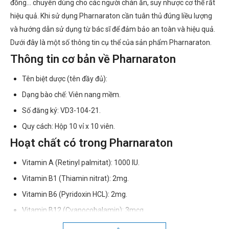
đồng… chuyên dùng cho các người chán ăn, suy nhược cơ thể rất
hiệu quả. Khi sử dụng Pharnaraton cần tuân thủ đúng liều lượng
và hướng dẫn sử dụng từ bác sĩ để đảm bảo an toàn và hiệu quả.
Dưới đây là một số thông tin cụ thể của sản phẩm Pharnaraton.
Thông tin cơ bản về Pharnaraton
Tên biệt dược (tên đầy đủ):
Dạng bào chế: Viên nang mềm.
Số đăng ký: VD3-104-21.
Quy cách: Hộp 10 vỉ x 10 viên.
Hoạt chất có trong Pharnaraton
Vitamin A (Retinyl palmitat): 1000 IU.
Vitamin B1 (Thiamin nitrat): 2mg.
Vitamin B6 (Pyridoxin HCL): 2mg.
Vitamin B12 (Cyanocobalamin): 3mcg.
Magnesi (Magnesi gluconat): 1mg.