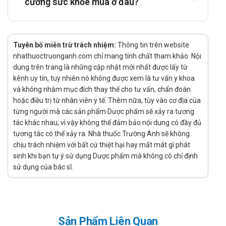
cường sức khỏe mua ở đâu?
Hướng dẫn sử dụng:
Liều dùng:
Người lớn: Uống 1- 2 viên/ngày.
Tuyên bố miễn trừ trách nhiệm:
Thông tin trên website
Cách dùng:
nhathuoctruonganh.com chỉ mang tính chất tham khảo. Nội
dung trên trang là những cập nhật mới nhất được lấy từ
Sản phẩm dùng đường uống.
kênh uy tín, tuy nhiên nó không được xem là tư vấn y khoa
Quên liều:
và không nhằm mục đích thay thế cho tư vấn, chẩn đoán
Hạn chế quên liều để đảm bảo hiệu quả tốt nhất khi sử
hoặc điều trị từ nhân viên y tế. Thêm nữa, tùy vào cơ địa của
từng người mà các sản phẩm Dược phẩm sẽ xảy ra tương
dụng sản phẩm.
tác khác nhau, vì vậy không thể đảm bảo nội dung có đầy đủ
Nếu đã quên liều hãy sử dụng ngay khi nhớ ra, không sử
tương tác có thể xảy ra. Nhà thuốc Trường Anh sẽ không
dụng gộp những liều đã quên.
chịu trách nhiệm với bất cứ thiệt hại hay mất mát gì phát
Chống chỉ định của Pharnaraton
sinh khi bạn tự ý sử dụng Dược phẩm mà không có chỉ định
sử dụng của bác sĩ.
Không sử dụng nếu có tiền sử mẫn cảm với bất cứ thành phần
nào của sản phẩm
Tác dụng phụ của Pharnaraton
Sản Phẩm Liên Quan
Thông báo với bác sĩ các tác dụng không mong muốn khi sử