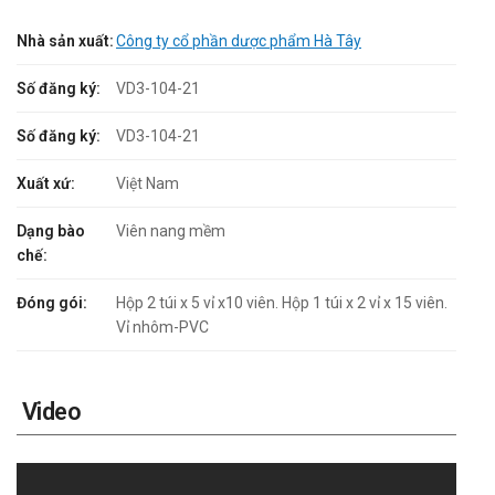
Nhà sản xuất:
Công ty cổ phần dược phẩm Hà Tây
Số đăng ký:
VD3-104-21
Số đăng ký:
VD3-104-21
Xuất xứ:
Việt Nam
Dạng bào
Viên nang mềm
chế:
Đóng gói:
Hộp 2 túi x 5 vỉ x10 viên. Hộp 1 túi x 2 vỉ x 15 viên.
Vỉ nhôm-PVC
Video