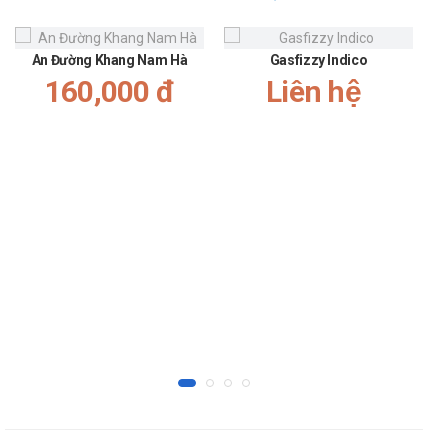
dụng sản phẩm.
Tương tác
An Đường Khang Nam Hà
Gasfizzy Indico
160,000 đ
Liên hệ
Thông tin với bác sĩ những sản phẩm, thuốc mà bạn đang sử
dụng.
Khi sử dụng Pharnaraton cần lưu ý khi
những điều gì?
Lưu ý chung:
Sản phẩm này không phải là thuốc không có tác dụng
thay thế thuốc chữa bệnh.
Phụ nữ có thai hoặc đang cho con bú:
Thận trọng khi sử dụng đối với phụ nữ có thai và đang cho
con bú. Tham khảo ý kiến của bác sĩ trước khi dùng.
Người lái xe, điều khiển và vận hành máy móc:
Thận trọng khi sử dụng cho đối tượng này. Tham khảo ý