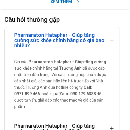
XEM THÊM
Lysin hydroclorid: 30mg.
Vitamin D3 (cholecalciferol): 270 IU.
Câu hỏi thường gặp
Vitamin B2 (Riboflavin): 2mg.
Vitamin B3 (Niacinamid): 8mg.
Pharnaraton Hataphar - Giúp tăng
cường sức khỏe chính hãng có giá bao
Calci (Calci glycerophosphat): 20mg.
nhiêu?
Sắt (Sắt sulfat): 1,5mg.
Tác dụng - Chỉ định của Pharnaraton
Giá của
Pharnaraton Hataphar - Giúp tăng cường
sức khỏe
chính hãng tại
Trường Anh
đã được cập
Cung cấp các vitamin và khoáng chất cho cơ thể, bồi dưỡng
nhật trên đầu trang. Với các trường hợp chưa được
cơ thể, tăng cường sức khỏe.
cập nhật giá, các bạn hãy liên hệ trực tiếp với Nhà
thuốc Trường Anh qua hotline công ty
Call:
Dùng để phục hồi sức khoẻ cho người mới ốm dậy, người bị
0971.899.466
; hoặc qua
Zalo: 090.179.6388
để
bệnh mãn tính, bệnh nhân sau phẫu thuật và các trường hợp
được tư vấn, giải đáp các thắc mắc về giá của sản
mệt mỏi, chán ăn, suy nhược cơ thể do lao động học tập, thể
phẩm.
thao gắng sức, phụ nữ có thai hoặc đang nuôi con bú.
Cách dùng – liều dùng của Pharnaraton
Pharnaraton Hataphar - Giúp tăng