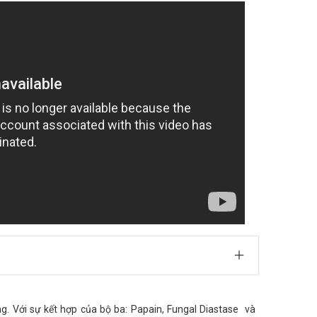
ng. Với sự kết hợp của bộ ba: Papain, Fungal Diastase và