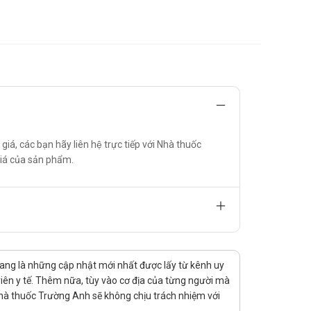
êu hóa và có tác động kháng viêm tiêu mủ. Papain được sử
có tác dụng làm dịu dạ dày, hỗ trợ tiêu hóa, tăng chuyển
hể dùng Simethicon tự điều trị để chống đầy hơi, làm giảm
, các bạn hãy liên hệ trực tiếp với Nhà thuốc
 giá của sản phẩm.
m các triệu chứng liên quan đến rối loạn tiêu hóa như: cảm
ang là những cập nhật mới nhất được lấy từ kênh uy
viên y tế. Thêm nữa, tùy vào cơ địa của từng người mà
hà thuốc Trường Anh sẽ không chịu trách nhiệm với
 phẫu thuật đường mật,... nhằm kích thích hệ tiêu hóa.