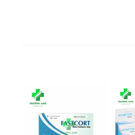
Chống chỉ định sử dụng sản phẩm này trên những bệnh
Chống chỉ định sử dụng trên những bệnh nhân mắc bệ
Tác dụng phụ của Gasfizzy
Một số tác dụng phụ của sản phẩm này đó là sau sử 
phát ban.
Sau khi dùng sản phẩm nếu thấy có bất kỳ biểu hiện 
những hướng dẫn xử trí thích hợp.
Tương tác
Chưa có các nghiên cứu lâm sàng về tương tác của th
Liệt kê danh sách thuốc và thực phẩm chức năng ngườ
việc sử dụng đạt hiệu quả và an toàn.
Khi sử dụng Gasfizzy cần lưu ý khi n
Lưu ý chung:
Gasfizzy hỗ trợ tiêu hóa là thực phẩm chức năng ch