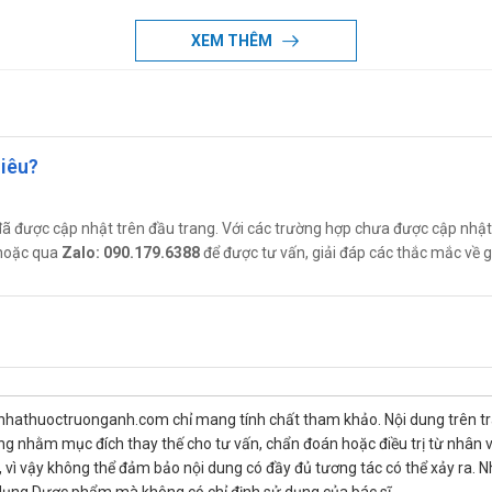
Gasfizzy
XEM THÊM
p phần vào sự tiêu hóa protein. Papain được sử dụng làm chất hỗ trợ ti
sau chấn thương và phẫu thuật.
 dextrin và maltose. Papain: Là một enzyme có nguồn gốc từ quả đu đủ, 
hiêu?
, chướng căng dạ dày chức năng và đau do đầy hơi sau mổ. Ngoài ra, có t
ã được cập nhật trên đầu trang. Với các trường hợp chưa được cập nhật giá
tiêu hóa: Căng đường tiêu hóa trên. Cảm giác nặng.
 hoặc qua
Zalo: 090.179.6388
để được tư vấn, giải đáp các thắc mắc về
u hóa. Các thành phần trong viên sủi Gasfizzy effer có tác dụng làm giả
ất cảm giác ngon miệng khi ăn,...
 nhathuoctruonganh.com chỉ mang tính chất tham khảo. Nội dung trên tr
ng nhằm mục đích thay thế cho tư vấn, chẩn đoán hoặc điều trị từ nhân 
hướng bụng, đầy hơi, ăn không tiêu...
ì vậy không thể đảm bảo nội dung có đầy đủ tương tác có thể xảy ra. N
n hấp thu như phẫu thuật cắt dạ dày, cắt đại tràng, cắt hồi, hỗng tràng,