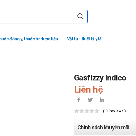
huốc đông y, thuốc từ dược liệu
Vật tư - thiết bị y tế
Gasfizzy Indico
Liên hệ
( 0 Reviews )
Chính sách khuyến mãi