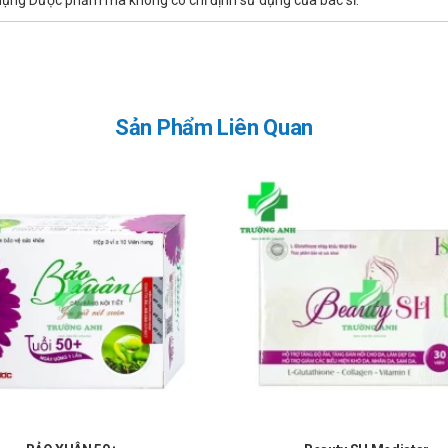
ử dụng Dược phẩm mà không có chỉ định sử dụng của bác sĩ.
m tiêu hóa (còn được gọi là men tiêu hóa).
Sản Phẩm Liên Quan
và uống sau các bữa ăn.
khi nhớ ra. Hoặc bỏ qua nếu sắp đến liều dùng tiếp theo.
g dùng sản phẩm không đều đặn có thể khiến hiệu quả của sản phẩm su
co thắt bất thường của các cơ vòng trong hệ tiêu hóa làm cơ thể đau 
y khó chịu, nhưng hoàn toàn không nguy hiểm đến tính mạng.
 sử dụng cho bệnh nhân có bất kì một dị ứng hay mẫn cảm với bất cứ th