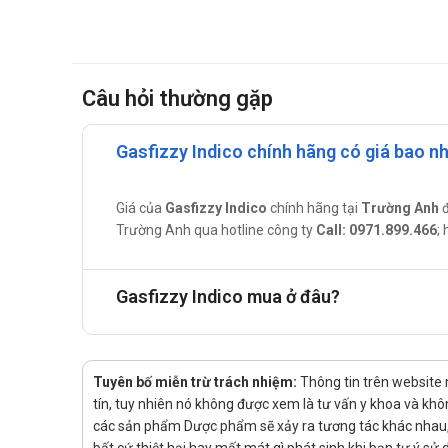
liệu, Ethanol tuyệt đối).
Một số thông tin về thành phần của 
Papain: Papain có tác dụng làm dịu trên dạ dày và gó
Câu hỏi thường gặp
dụng để giảm đau và sưng (viêm) cũng như giữ nước 
Fungal Diastase: Là enzym giúp chuyển tinh bột thành
Gasfizzy Indico chính hãng có giá bao n
hóa protein, đồng thời chống viêm tiêu mủ.
Simethicone: Giúp hỗ trợ điều trị triệu chứng đầy hơi
Giá của
Gasfizzy Indico
chính hãng tại
Trường Anh
đ
triệu chứng khó chịu do có quá nhiều khí trong đường 
Trường Anh qua hotline công ty
Call: 0971.899.466
;
Tác dụng - Chỉ định của Gasfizzy
Tác dụng:
Gasfizzy Indico mua ở đâu?
Viên sủi Gasfizzy là một sản phẩm giúp hỗ trợ tiê
giác đầy hơi, tức bụng sau khi ăn, ăn không tiêu, m
Chỉ định:
Tuyên bố miễn trừ trách nhiệm:
Thông tin trên website
tín, tuy nhiên nó không được xem là tư vấn y khoa và khô
Mắc các bệnh lý Đường tiêu hóa gây ra tình trạng c
các sản phẩm Dược phẩm sẽ xảy ra tương tác khác nhau, v
Những bệnh nhân vừa trải qua các ca mổ gây rối loạ