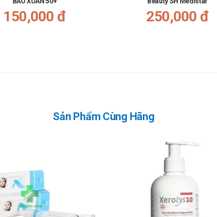
BẢO XUÂN 50+
Beauty SH Medistar
 nhân mắc các bệnh cấp tính liên quan đến đường tiêu hóa.
150,000 đ
250,000 đ
nh viêm tụy cấp, viêm tụy mạn nặng.
dụng người bệnh có thể có cảm giác buồn nôn và nôn, hoa mắt, chóng 
trên hay các triệu chứng bất thường nào khác, bạn cần lập tức dừng vi
Sản Phẩm Cùng Hãng
ực phẩm chức năng này đối với các thuốc và các thực phẩm chức năng k
i bệnh đang dùng để được các chuyên gia y tế xem xét liệu chúng có tư
hững điều gì?
ỉ có tác dụng hỗ trợ trong điều trị một số bệnh liên quan đến rối loạn hệ