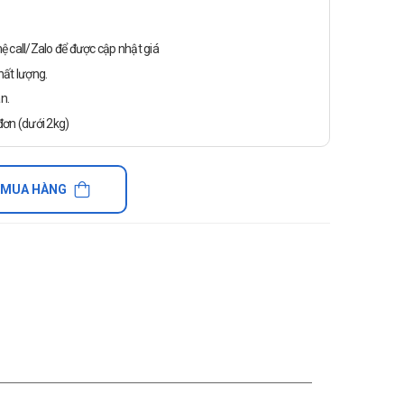
n hệ call/Zalo để được cập nhật giá
ất lượng.
n.
ơn (dưới 2kg)
 MUA HÀNG