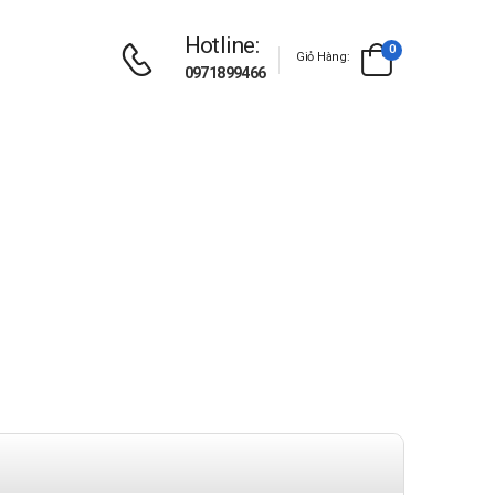
Hotline:
0
Giỏ Hàng:
0971899466