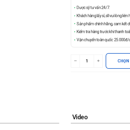
Dược sỹ tư vấn 24/7.
Khách hàng lấy sỉ, sll vui lòng liê
Sản phẩm chính hãng, cam kết ch
Kiểm tra hàng trước khi thanh toá
Vận chuyển toàn quốc: 25.000đ/đ
CHỌN
Video