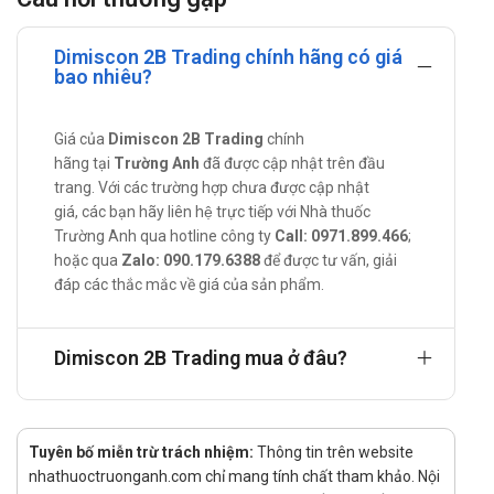
Một số thông tin về thành phần của
Dimiscon
Dimiscon 2B Trading chính hãng có giá
bao nhiêu?
Natri alginat (200mg): Natri alginat là một polysaccharide
chiết xuất từ rong biển. Khi vào dạ dày, nó phản ứng với acid
Giá của
Dimiscon 2B Trading
chính
dạ dày tạo thành một lớp gel nổi trên bề mặt dịch vị, hoạt
hãng tại
Trường Anh
đã được cập nhật trên đầu
động như một "lá chắn" ngăn trào ngược acid lên thực quản.
trang. Với các trường hợp chưa được cập nhật
Acid alginic (50mg):Acid alginic hỗ trợ natri alginat trong việc
giá, các bạn hãy liên hệ trực tiếp với Nhà thuốc
tạo gel. Khi kết hợp với các ion calci và acid dạ dày, nó tạo
Trường Anh qua hotline công ty
Call: 0971.899.466
;
hoặc qua
Zalo: 090.179.6388
để được tư vấn, giải
thành một lớp gel dày và bền hơn, góp phần tăng hiệu quả
đáp các thắc mắc về giá của sản phẩm.
bảo vệ niêm mạc thực quản.
Natri bicarbonat (80mg): Natri bicarbonat là chất kháng acid.
Nó phản ứng nhanh với acid hydrochloric (HCl) trong dạ dày
Dimiscon 2B Trading mua ở đâu?
để tạo ra CO₂ và natri clorid, giúp trung hòa acid, giảm cảm
giác nóng rát. Khí CO₂ tạo ra còn giúp đẩy lớp gel alginat nổi
lên nhanh hơn.
Tuyên bố miễn trừ trách nhiệm:
Thông tin trên website
Calci carbonat (140mg): Calci carbonat cũng là một chất
nhathuoctruonganh.com chỉ mang tính chất tham khảo. Nội