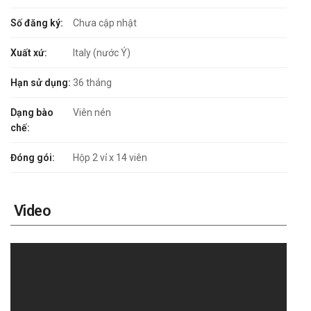
Số đăng ký:
Chưa cập nhật
Xuất xứ:
Italy (nước Ý)
Hạn sử dụng:
36 tháng
Dạng bào
Viên nén
chế:
Đóng gói:
Hộp 2 vỉ x 14 viên
Video