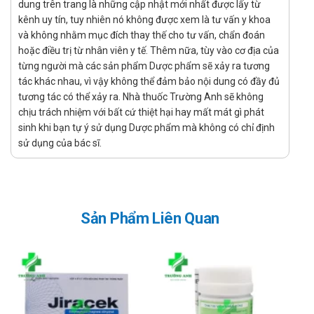
dung trên trang là những cập nhật mới nhất được lấy từ
kháng acid, có tác dụng trung hòa acid dạ dày tương tự natri
kênh uy tín, tuy nhiên nó không được xem là tư vấn y khoa
bicarbonat nhưng tác dụng kéo dài hơn. Ngoài ra, ion calci
và không nhằm mục đích thay thế cho tư vấn, chẩn đoán
giúp làm rắn chắc lớp gel alginate, tăng cường hiệu quả bảo
hoặc điều trị từ nhân viên y tế. Thêm nữa, tùy vào cơ địa của
vệ.
từng người mà các sản phẩm Dược phẩm sẽ xảy ra tương
Tác dụng - Chỉ định của Dimiscon
tác khác nhau, vì vậy không thể đảm bảo nội dung có đầy đủ
tương tác có thể xảy ra. Nhà thuốc Trường Anh sẽ không
Tác dụng:
chịu trách nhiệm với bất cứ thiệt hại hay mất mát gì phát
sinh khi bạn tự ý sử dụng Dược phẩm mà không có chỉ định
Là loại thuốc được dùng khá phổ biến để giúp cải thiện,
sử dụng của bác sĩ.
giảm nhẹ các triệu chứng của bệnh lý trào ngược dạ dày
thực quản
Chỉ định:
Điều trị triệu chứng trào ngược dạ dày thực quản, nóng rát
Sản Phẩm Liên Quan
và các triệu chứng khó chịu liên quan
Giúp kiểm soát tình trạng tăng tiết acid dạ dày quá mức,
phòng ngừa chứng nóng đau dạ dày và khó tiêu
Giúp điều trị nguyên nhân của triệu chứng, đồng thời hỗ trợ
điều trị viêm dạ dày