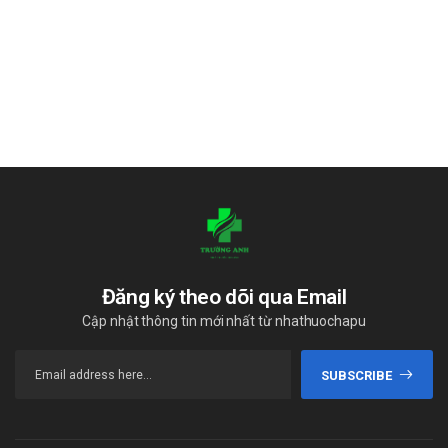
Bảo quản
Ngay khi cơ thể xuất hiện những triệu chứng này, bạn nên
ngừng dùng sản phẩm và đến ngay bệnh viện để được điều trị.
Các triệu chứng nói trên có thể kéo dài và trở nên nghiêm
trọng nếu bạn không can thiệp kịp thời.
Nhà sản xuất
2B Trading Co.Ltd - Ý
Sản phẩm tương tự
Naptogast 20
Omeptul
Đăng ký theo dõi qua Email
Inoluck 40
Cập nhật thông tin mới nhất từ nhathuochapu
Nguồn:
https://drugbank.vn
SUBSCRIBE