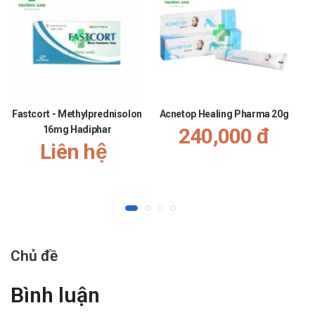
phẩm suy giảm hoặc mất tác dụng.
Viêm loét dạ dày là tổn thương gây viêm và loét trên niêm mạc
dạ dày. Những tổn thương này xảy ra khi lớp niêm mạc bảo vệ
cuối cùng của dạ dày bị bào mòn.
Chống chỉ định của Dimiscon
Fastcort - Methylprednisolon
Acnetop Healing Pharma 20g
Người mẫn cảm với bất kỳ thành phần nào của thuốc
16mg Hadiphar
240,000 đ
Dimiscon.
Liên hệ
Phụ nữ đang trong giai đoạn thai kỳ, phụ nữ đang cho con bú.
Bệnh nhân suy tim mạn tính, bệnh thận, tiêu chảy, táo bón
mạn tính.
Tác dụng phụ của Dimiscon
Chủ đề
Thuốc Dimiscon thường ít gây các tác dụng. Các tác dụng phụ
nhẹ và thoáng qua mà bệnh nhân có thể gặp như tiêu chảy,
Bình luận
táo bón. Nếu các tác dụng phụ kéo dài khi sử dụng thuốc
Dimiscon, bệnh nhân cần thông báo cho bác sĩ để được hỗ trợ.