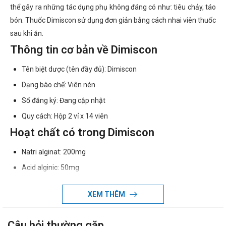
thể gây ra những tác dụng phụ không đáng có như: tiêu chảy, táo
bón. Thuốc Dimiscon sử dụng đơn giản bằng cách nhai viên thuốc
sau khi ăn.
Thông tin cơ bản về Dimiscon
Tên biệt dược (tên đầy đủ): Dimiscon
Dạng bào chế: Viên nén
Số đăng ký: Đang cập nhật
Quy cách: Hộp 2 vỉ x 14 viên
Hoạt chất có trong Dimiscon
Natri alginat: 200mg
Acid alginic: 50mg
Natri bicarbonat: 80mg
XEM THÊM
Calci carbonat: 140mg
Tá dược vừa đủ
Câu hỏi thường gặp