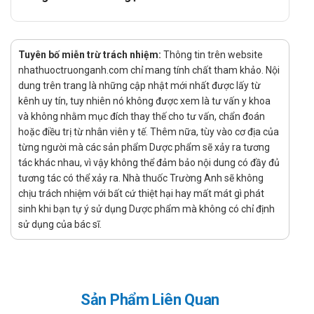
Cách dùng:
Thuốc dùng đường …
Quên liều:
Tuyên bố miễn trừ trách nhiệm:
Thông tin trên website
nhathuoctruonganh.com chỉ mang tính chất tham khảo. Nội
Hạn chế quên liều để đảm bảo hiệu quả tốt nhất khi sử
dung trên trang là những cập nhật mới nhất được lấy từ
dụng sản phẩm.
kênh uy tín, tuy nhiên nó không được xem là tư vấn y khoa
Nếu đã quên liều hãy sử dụng ngay khi nhớ ra, không sử
và không nhằm mục đích thay thế cho tư vấn, chẩn đoán
dụng gộp những liều đã quên.
hoặc điều trị từ nhân viên y tế. Thêm nữa, tùy vào cơ địa của
từng người mà các sản phẩm Dược phẩm sẽ xảy ra tương
Chống chỉ định của Nitralmyl 0,3
tác khác nhau, vì vậy không thể đảm bảo nội dung có đầy đủ
tương tác có thể xảy ra. Nhà thuốc Trường Anh sẽ không
Huyết áp thấp, truỵ tim mạch. Thiếu máu nặng. Tăng áp lực
chịu trách nhiệm với bất cứ thiệt hại hay mất mát gì phát
nội sọ do chấn thương đầu hoặc xuất huyết não. Nhồi máu cơ
sinh khi bạn tự ý sử dụng Dược phẩm mà không có chỉ định
tim thất phải. Hẹp van động mạch chủ, bệnh cơ tim phì đại tắc
sử dụng của bác sĩ.
nghẽn. Viêm màng ngoài tim co thắt. Dị ứng với các nitrat hữu
cơ. Glôcôm góc đóng.
Tác dụng phụ của Nitralmyl 0,3
Sản Phẩm Liên Quan
Thường gặp:Toàn thân (đau đầu, chóng mặt); Tuần hoàn (tim