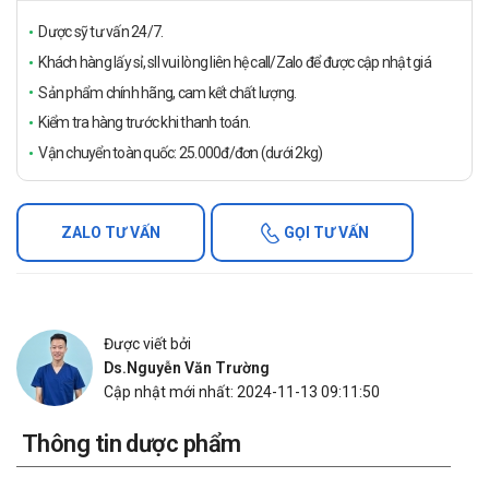
Dược sỹ tư vấn 24/7.
Khách hàng lấy sỉ, sll vui lòng liên hệ call/Zalo để được cập nhật giá
Sản phẩm chính hãng, cam kết chất lượng.
Kiểm tra hàng trước khi thanh toán.
Vận chuyển toàn quốc: 25.000đ/đơn (dưới 2kg)
ZALO TƯ VẤN
GỌI TƯ VẤN
Được viết bởi
Ds.Nguyễn Văn Trường
Cập nhật mới nhất: 2024-11-13 09:11:50
Thông tin dược phẩm