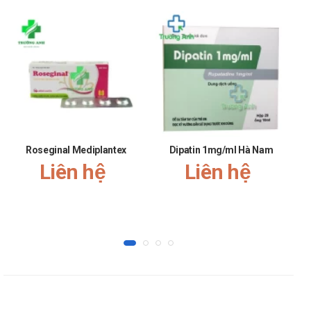
đập nhanh, hạ huyết áp); Mặt (đỏ ửng).
Ít gặp:Tiêu hoá (buồn nôn).
Hiếm gặp:Toàn thân (ngất); Tuần hoàn (tím tái,
methemoglobin huyết); Vị giác (mất vị giác).
Tương tác
Dùng rượu đồng thời với Nitroglycerin có thể gây nên hạ huyết
áp nghiêm trọng.
Roseginal Mediplantex
Dipatin 1mg/ml Hà Nam
Các thuốc chống tăng huyết áp, giãn mạch, lợi tiểu đều có thể
Liên hệ
Liên hệ
làm tăng tác dụng hạ huyết áp của thuốc gây nên đặc biệt ở
người cao tuổi.
Khi sử dụng Nitralmyl 0,3 cần lưu ý khi
những điều gì?
Lưu ý chung:
Khi dùng thuốc phải tăng liều từ từ để tránh nguy cơ hạ
huyết áp thế đứng và đau đầu ở một số bệnh nhân, nên