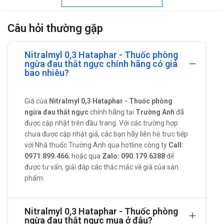
chuyển hoá thành gốc oxyd nitric (NO) nhờ glutathion-S-
reductase và cystein; NO kết hợp với nhóm thiol thành
Câu hỏi thường gặp
nitrosothiol (R-SNO), chất này hoạt hoá adenylate cyclase để
chuyển thành guanosin triphosphat (GTP), thành guanosin
Nitralmyl 0,3 Hataphar - Thuốc phòng
3’5’ monophosphat vòng (GMPc). GMPc làm cho myosin
ngừa đau thắt ngực chính hãng có giá
trong các sợi cơ thành mạch không được hoạt hoá, không có
bao nhiêu?
khả năng kết hợp với actin nên làm giãn mạch.
Tác dụng - Chỉ định của Nitralmyl 0,3
Giá của
Nitralmyl 0,3 Hataphar - Thuốc phòng
ngừa đau thắt ngực
chính hãng tại
Trường Anh
đã
Phòng cơn đau thắt ngực.
được cập nhật trên đầu trang. Với các trường hợp
chưa được cập nhật giá, các bạn hãy liên hệ trực tiếp
Điều trị hỗ trợ trong bệnh suy tim trái nặng hay suy tim toàn
với Nhà thuốc Trường Anh qua hotline công ty
Call:
bộ.
0971.899.466
; hoặc qua
Zalo: 090.179.6388
để
Cách dùng – liều dùng của Nitralmyl 0,3
được tư vấn, giải đáp các thắc mắc về giá của sản
phẩm.
Hướng dẫn sử dụng:
Liều dùng:
Nitralmyl 0,3 Hataphar - Thuốc phòng
ngừa đau thắt ngực mua ở đâu?