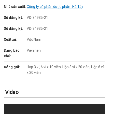
Nhà sản xuất:
Công ty cổ phần dược phẩm Hà Tây
Số đăng ký:
VD-34935-21
Số đăng ký:
VD-34935-21
Xuất xứ:
Việt Nam
Dạng bào
Viên nén
chế:
Đóng gói:
Hộp 3 vỉ, 6 vỉ x 10 viên; Hộp 3 vỉ x 20 viên; Hộp 6 vỉ
x 20 viên
Video