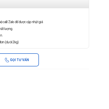
n hệ call/Zalo để được cập nhật giá
ất lượng.
n.
ơn (dưới 2kg)
GỌI TƯ VẤN