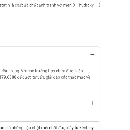
statin là chất ức chế cạnh tranh với men 3 – hydroxy – 3 –
ng hợp cholesterol. Ngoài ra, simvastatin làm giảm
ein tỉ trọng thấp (LDL-C), apolipoprotein B (Apo B),
L-C) ở bệnh nhân có tăng cholesterol máu nguyên phát (dị
trợ cho chế độ ăn ở các bệnh nhân:
 đầu trang. Với các trường hợp chưa được cập
179.6388
để được tư vấn, giải đáp các thắc mắc về
nhu cầu và đáp ứng của từng người bệnh bằng cách tăng liều
ang là những cập nhật mới nhất được lấy từ kênh uy
hải theo dõi các phản ứng có hại của thuốc, đặc biệt là