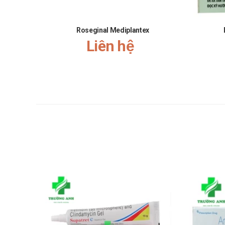
Quá mẫn cảm với bất kỳ thành phần của thuốc này.
Bệnh gan tiến triển hoặc tăng men gan cao dai dẳng kh
Roseginal Mediplantex
Chống chỉ định cho phụ nữ đang mang thai hoặc có thể
Liên hệ
Chống chỉ định trường hợp cho con bú.
Chống chỉ định dùng phối hợp với các thuốc ức chế me
boceprevir, telaprevir, nefazodon, posaconazol, gemfib
Tác dụng phụ của Simvofix 10/40mg
Xét nghiệm: bất thường xét nghiệm chức năng gan.
Rối loạn hệ máu và bạch huyết: giảm tiểu cầu, thiếu m
Rối loạn hệ thần kinh: bệnh thần kinh ngoại biên.
Rối loạn hô hấp, ngực và trung thất: ho, bệnh phổi kẽ.
Rối loạn đường tiêu hóa: táo bón, viêm tụy, viêm dạ dà
Rối loạn da và mô dưới da: rụng tóc; các phản ứng qu
Rối loạn cơ xương khớp: co cơ, bệnh lý cơ/tiêu cơ vân .