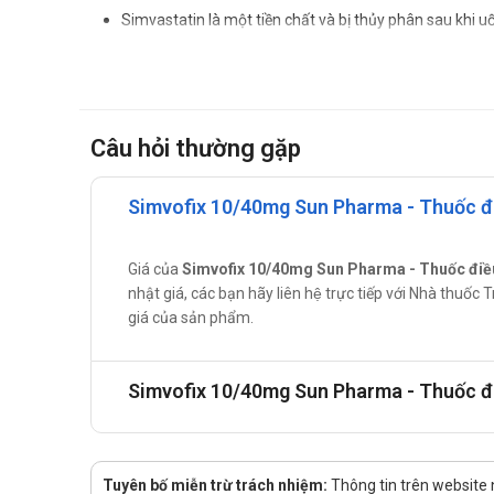
Simvastatin là một tiền chất và bị thủy phân sau khi u
methyl glutaryl – coenzym A (HMG – CoA) là men xúc t
lipoprotein tỷ trọng rất thấp (VLDL) và TG và làm tăng 
Tác dụng - Chỉ định của Simvofix 1
Câu hỏi thường gặp
Điều trị tăng cholesterol máu nguyên phát: Thuốc này l
triglycerid (TG), và cholesterol lipoprotein tỉ trọng k
Simvofix 10/40mg Sun Pharma - Thuốc điề
hợp tử có tính chất gia đình và không có tính chất gia
Bệnh nhân không được kiểm soát một cách thích hợ
Giá của
Simvofix 10/40mg Sun Pharma - Thuốc điều 
Bệnh nhân đã được điều trị với statin và ezetimib ri
nhật giá, các bạn hãy liên hệ trực tiếp với Nhà thuố
Cách dùng – liều dùng của Simvofix
giá của sản phẩm.
Hướng dẫn sử dụng:
Simvofix 10/40mg Sun Pharma - Thuốc đi
Liều dùng:
Thuốc này chỉ dùng cho người lớn, không dùng 
Khuyến cáo bắt đầu điều trị với liều thấp nhất 
Tuyên bố miễn trừ trách nhiệm:
Thông tin trên website
từng đợt cách nhau không dưới 04 tuần, cho tới 