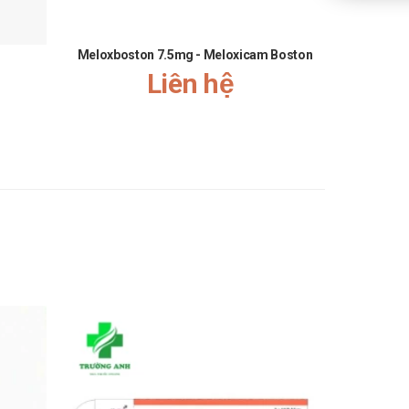
Meloxboston 7.5mg - Meloxicam Boston
C
Liên hệ
cin, telithromycin, thuốc ức chế protease của HIV,
đa hình.