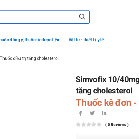
huốc đông y, thuốc từ dược liệu
Vật tư - thiết bị y tế
uốc điều trị tăng cholesterol
Simvofix 10/40mg 
tăng cholesterol
Thuốc kê đơn - 
( 0 Reviews )