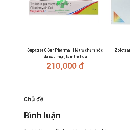
Rối loạn chuyển hóa và nuôi dưỡng: giảm ngon miệng.
Rối loạn mạch: cơn nóng bừng, tăng huyết áp.
Rối loạn toàn thân và tại chỗ: đau.
Rối loạn gan-mật: viêm gan/vàng da, suy gan gây tử vo
Rối loạn hệ sinh sản và ngực: rối loạn chức năng cươn
Rối loạn tâm thần: trầm cảm.
Supatret C Sun Pharma - Hỗ trợ chăm sóc
Zolotra
Tương tác
da sau mụn, làm trẻ hoá
210,000 đ
Các chất ức chế cytochrom CYP3 A4: Tránh điều trị phố
liều hạ lipid (> 1 g/ngày), với colchicin và với các thu
Dẫn chất coumarin: Simvastatin có thể làm tăng tác dụ
đầu điều trị để bảo đảm không có thay đổi nhiều về thờ
Chủ đề
Nhựa gắn acid mật: Simvastatin và nhựa gắn acid mật 
cholesterol LDL. Tuy nhiên nhóm thuốc này có thể làm 
Bình luận
tránh tương tác rõ rệt do thuốc gắn vào nhựa.
Mặc dù không tiến hành các nghiên cứu về tương tác th