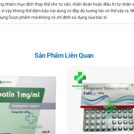
ng nhằm mục đích thay thế cho tư vấn, chẩn đoán hoặc điều trị từ nhân 
ì vậy không thể đảm bảo nội dung có đầy đủ tương tác có thể xảy ra. N
oặc 10/20 mg/ngày.
ử dụng Dược phẩm mà không có chỉ định sử dụng của bác sĩ.
liều dùng ở bệnh nhân suy gan nhẹ.
 liều dùng ở bệnh nhân suy thận nhẹ hay vừa phải (độ thanh thải creati
30 ml/phút), nên theo dõi chặt chẽ nếu dùng liều cao hơn 10/10 mg/ngày
liều dùng ở bệnh nhân cao tuổi.
Sản Phẩm Liên Quan
ron: Liều EZENSIMVA không được vượt quá 1 viên 10/10 /ngày.
in: Liều EZENSIMVA không được vượt quá 1 viên 10/20 /ngày.
hi sử dụng sản phẩm.
ng sử dụng gộp những liều đã quên.
mg