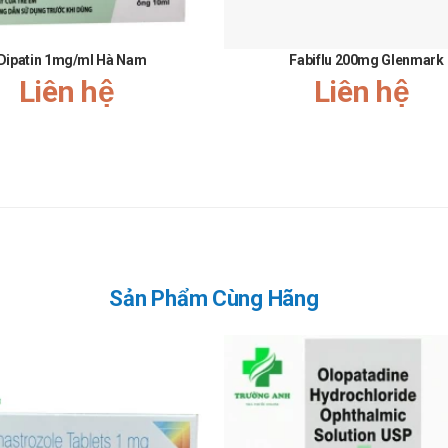
ông giải thích được.
Dipatin 1mg/ml Hà Nam
Fabiflu 200mg Glenmark
 có thai.
Liên hệ
Liên hệ
n CYP 3A4 mạnh như: Itraconazol, ketoconazol, clarithromycin, erythromy
rozil, cyclosporin, danazol.
áu.
Sản Phẩm Cùng Hãng
y.
á mẫn, bao gồm phát ban, mày đay, phản ứng phản vệ, phù mạch; ban đỏ 