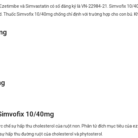
Ezetimibe và Simvastatin có số đăng ký là VN-22984-21. Simvofix 10/40
td. Thuốc Simvofix 10/40mg chống chỉ định với trường hợp cho con bú. K
0mg
mg
 Simvofix 10/40mg
 chế sự hấp thu cholesterol của ruột non. Phân tử đích mục tiêu của ez
sự hấp thu đường ruột của cholesterol và phytosterol.