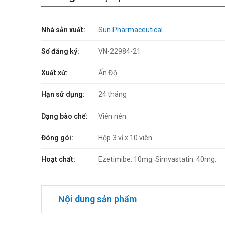
Nhà sản xuất:
Sun Pharmaceutical
Số đăng ký:
VN-22984-21
Xuất xứ:
Ấn Độ
Hạn sử dụng:
24 tháng
Dạng bào chế:
Viên nén
Đóng gói:
Hộp 3 vỉ x 10 viên
Hoạt chất:
Ezetimibe: 10mg. Simvastatin: 40mg.
Nội dung sản phẩm