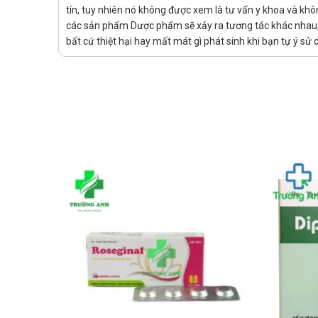
tín, tuy nhiên nó không được xem là tư vấn y khoa và khô
các phản ứng có hại đối với hệ cơ.
các sản phẩm Dược phẩm sẽ xảy ra tương tác khác nhau, v
Liều khởi đầu khuyến cáo là 10/10 mg/ngày h
bất cứ thiệt hại hay mất mát gì phát sinh khi bạn tự ý s
Bệnh nhân suy gan: Không cần thiết điều chỉnh 
Bệnh nhân suy thận: Không cần thiết điều chỉnh
nhân suy thận nặng (độ thanh thải creatinin ≤ 
Bệnh nhân cao tuổi: Không cần thiết điều chỉnh 
Bệnh nhân dùng verapamil, diltiazem, droneda
Bệnh nhân dùng amiodaron, amlodipin, ranolaz
Cách dùng:
Thuốc dùng đường uống.
Quên liều:
Hạn chế quên liều để đảm bảo hiệu quả tốt nhất k
Nếu đã quên liều hãy sử dụng ngay khi nhớ ra, khô
Chống chỉ định của Simvofix 10/40