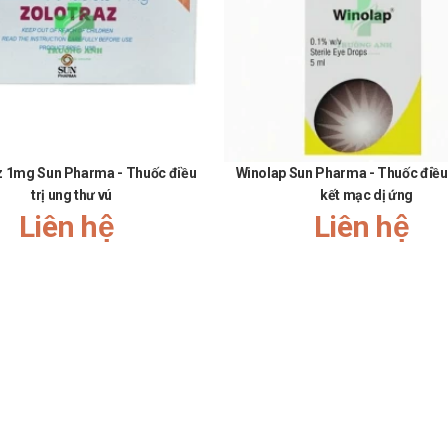
ng và không gây tử vong, sỏi mật, viêm túi mật.
g dương.
z 1mg Sun Pharma - Thuốc điều
Winolap Sun Pharma - Thuốc điều 
trị ung thư vú
kết mạc dị ứng
Liên hệ
Liên hệ
i hợp thuốc này với cyclosporin, erythromycin, gemfibrozil, itraconazol
ốc hạ cholesterol máu nhóm fibrat khác vì có thể gây viêm cơ và tiêu cơ vân
ng của warfarin. Phải xác định thời gian prothrombin trước khi bắt đầu
i gian prothrombin.
(cholestyramin, colestipol) có cơ chế tác dụng bổ sung cho nhau; phối 
giảm rõ rệt khả dụng sinh học của simvastatin khi uống cùng, vì vậy thờ
uốc trong lâm sàng, nhưng không thấy có biểu hiện tương tác có hại có 