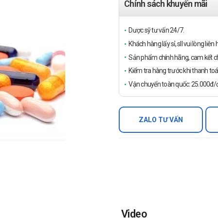
Chính sách khuyến mãi
Dược sỹ tư vấn 24/7.
Khách hàng lấy sỉ, sll vui lòng liê
Sản phẩm chính hãng, cam kết ch
Kiểm tra hàng trước khi thanh toá
Vận chuyển toàn quốc: 25.000đ/đ
ZALO TƯ VẤN
Video