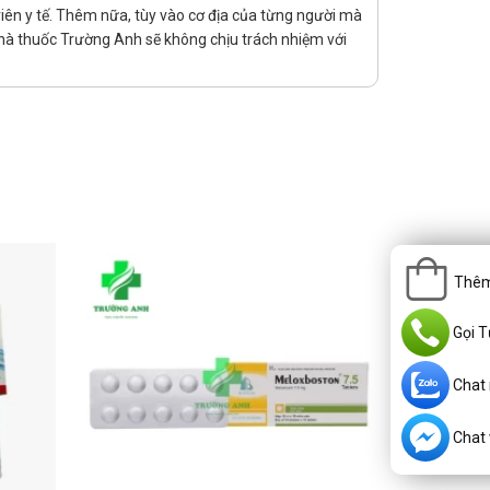
viên y tế. Thêm nữa, tùy vào cơ địa của từng người mà
hà thuốc Trường Anh sẽ không chịu trách nhiệm với
nin < 60 ml/phút). Nếu cần phải dùng thuốc cho những bệnh
.
Thêm
Gọi T
Chat
Chat v