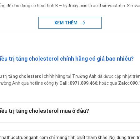
ống để cho dạng có hoạt tính B – hydroxy acid là acid simvastatin. Simva
ác chuyển HMG – CoA thành mevalonat, một tiền chất trong quá trình tổ
cholesterol lipoprotein tỷ trọng cao (HDL – C).
XEM THÊM
0/40mg
àm giảm lượng cholesterol toàn phần (C-toàn phần), cholesterol lipoprot
hông cao (non-HDL-C), và để tăng cholesterol lipoprotein tỉ trọng cao (HD
u trị tăng cholesterol chính hãng có giá bao nhiêu?
 đình) hoặc tăng lipid máu hỗn hợp, thuốc được chỉ định như liệu pháp hỗ 
p khi dùng đơn độc statin.
trị tăng cholesterol
chính hãng tại
Trường Anh
đã được cập nhật trên
êng rẽ.
c Trường Anh qua hotline công ty
Call: 0971.899.466
; hoặc qua
Zalo: 090.
 10/40mg
ều trị tăng cholesterol mua ở đâu?
cho trẻ em.
mà thuốc có tác dụng, sau đó nếu cần thiết, có thể điều chỉnh liều theo 
 nhathuoctruonganh.com chỉ mang tính chất tham khảo. Nội dung trên tr
khi đạt nồng độ cholesterol LDL mong muốn, hoặc khi đạt liều tối đa và p