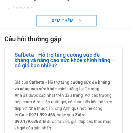
Cách dùng:
Sản phẩm sử dụng đường uống.
XEM THÊM
Liều dùng:
Uống 2 viên mỗi ngày, không uống quá liều dùng được
Câu hỏi thường gặp
khuyến cáo.
Chống chỉ định của Safbeta
Safbeta - Hỗ trợ tăng cường sức đề
kháng và nâng cao sức khỏe chính hãng
Không dùng cho người mẫn cảm với bất kỳ thành phần nào
có giá bao nhiêu?
của sản phẩm.
Lưu ý thận trọng khi sử dụng Safbeta
Giá của
Safbeta - Hỗ trợ tăng cường sức đề kháng
và nâng cao sức khỏe
chính hãng tại
Trường
Để xa tầm tay trẻ em.
Anh
đã được cập nhật trên đầu trang. Với các trường
Sử dụng cho phụ nữ có thai hoặc đang
hợp chưa được cập nhật giá, các bạn hãy liên hệ trực
tiếp với Nhà thuốc Trường Anh qua hotline công
cho con bú
ty
Call: 0971.899.466
; hoặc qua
Zalo:
090.179.6388
để được tư vấn, giải đáp các thắc mắc
Không sử dùng cho phụ nữ mang thai và đang cho con bú.
về giá của sản phẩm.
Thắc mắc xin liên hệ bác sĩ hoặc dược sĩ để được giải đáp