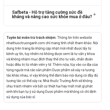
chính xác nhất.
Safbeta - Hỗ trợ tăng cường sức đề
Sử dụng cho người lái xe và vận hành máy
kháng và nâng cao sức khỏe mua ở đâu?
móc
Thận trọng khi sử dùng cho người lái xe và vận hành máy
móc.
Tuyên bố miễn trừ trách nhiệm:
Thông tin trên website
nhathuoctruonganh.com chỉ mang tính chất tham khảo. Nội
Thắc mắc xin liên hệ bác sĩ hoặc dược sĩ để được giải đáp
dung trên trang là những cập nhật mới nhất được lấy từ
chính xác nhất.
kênh uy tín, tuy nhiên nó không được xem là tư vấn y khoa
Tác dụng phụ của Safbeta
và không nhằm mục đích thay thế cho tư vấn, chẩn đoán
hoặc điều trị từ nhân viên y tế. Thêm nữa, tùy vào cơ địa của
Chưa có thông tin.
từng người mà các sản phẩm Dược phẩm sẽ xảy ra tương
tác khác nhau, vì vậy không thể đảm bảo nội dung có đầy đủ
Tương tác thuốc Safbeta
tương tác có thể xảy ra. Nhà thuốc Trường Anh sẽ không
chịu trách nhiệm với bất cứ thiệt hại hay mất mát gì phát
Chưa có thông tin.
sinh khi bạn tự ý sử dụng Dược phẩm mà không có chỉ định
Xử trí khi quên liều
sử dụng của bác sĩ.
Nếu bạn quên một liều thuốc, hãy dùng càng sớm càng tốt.