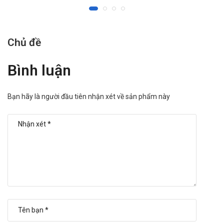
website:
https://nhathuoctruonganh.com
Mua hàng qua số điện thoại hotline:
Call/Zalo:
090.179.6388
để được gặp dược sĩ đại học tư vấn cụ thể
Chủ đề
và nhanh nhất.
Bình luận
Bạn hãy là người đầu tiên nhận xét về sản phẩm này