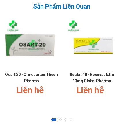
nhồi máu cơ tim, thủ thuật tái tạo mạch vành) ở người có
Sản Phẩm Liên Quan
nguy cơ cao bệnh tim mạch không có biểu hiện lâm sàng rõ
rệt về mạch vành.
Cách dùng – liều dùng của Rotorlip 20
Hướng dẫn sử dụng:
Liều dùng:
Trước khi bắt đầu điều trị, bệnh nhân phải theo chế độ
ăn kiêng chuẩn giảm cholesterol và tiếp tục duy trì chế
độ này trong suốt thời gian điều trị. Sử dụng các hướng
Osart 20 - Olmesartan Theon
Rostat 10 - Rosuvastatin
dẫn điều trị hiện nay để điều chỉnh liều rosuvastatin cho
Pharma
10mg Global Pharma
từng bệnh nhân theo mục tiêu điều trị và đáp ứng của
Liên hệ
Liên hệ
bệnh nhân. Có thể uống thuốc bất cứ lúc nào trong
ngày, trong hoặc xa bữa ăn.
Điều trị tăng cholesterol máu:
Liều khởi đầu khuyến cáo là 5 mg hoặc 10 mg x 1
lần/ ngày cho cả bệnh nhân chưa từng dùng thuốc