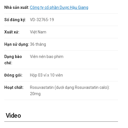
Nhà sản xuất:
Công ty cổ phần Dược Hậu Giang
Số đăng ký:
VD-32765-19
Xuất xứ:
Việt Nam
Hạn sử dụng:
36 tháng
Dạng bào
Viên nén bao phim
chế:
Đóng gói:
Hộp 03 vỉ x 10 viên
Hoạt chất:
Rosuvastatin (dưới dạng Rosuvastatin calci):
20mg.
Video