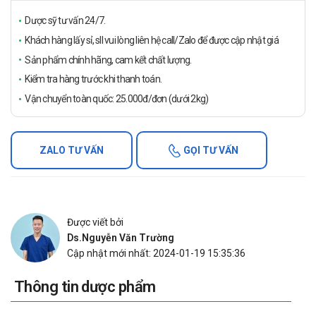
Dược sỹ tư vấn 24/7.
Khách hàng lấy sỉ, sll vui lòng liên hệ call/Zalo để được cập nhật giá
Sản phẩm chính hãng, cam kết chất lượng.
Kiểm tra hàng trước khi thanh toán.
Vận chuyển toàn quốc: 25.000đ/đơn (dưới 2kg)
ZALO TƯ VẤN
GỌI TƯ VẤN
Được viết bởi
Ds.Nguyễn Văn Trường
Cập nhật mới nhất: 2024-01-19 15:35:36
Thông tin dược phẩm