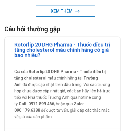
Rotorlip 20
XEM THÊM
Atorvastatin là thuốc hạ lipid máu tổng hợp, với thành phần
hoạt chất là Atorvastatin calcium, có tác dụng ức chế cạnh
Câu hỏi thường gặp
tranh men khử 3-hydroxy-methylglutaryl coenzyme A (HMG-
CoA) reductase, làm ngăn cản chuyển HMG-CoA thành
Rotorlip 20 DHG Pharma - Thuốc điều trị
mevalonate, tiền chất của cholesterol. Atorvastatin làm giảm
tăng cholesterol máu chính hãng có giá
lipoprotein và cholesterol huyết tương bằng cách ức chế sự
bao nhiêu?
tổng hợp cholesterol ở gan và bằng cách tăng số lượng
những thụ thể LDL (Lipoprotein tỷ trọng thấp) ở gan trên bề
Giá của
Rotorlip 20 DHG Pharma - Thuốc điều trị
mặt tế bảo, từ đó tăng sự lấy đi và thoái biến LDL
tăng cholesterol máu
chính hãng tại
Trường
Anh
đã được cập nhật trên đầu trang. Với các trường
Atorvastatin làm giảm cholesterol LDL mạnh nhất (25-61 %)
hợp chưa được cập nhật giá, các bạn hãy liên hệ trực
so với bất cứ thuốc nào dùng đơn độc, và tỏ ra có triển vọng
tiếp với Nhà thuốc Trường Anh qua hotline công
cho những người bệnh cần phải giảm cholesterol nhiều, mà
ty
Call: 0971.899.466
; hoặc qua
Zalo:
hiện nay chỉ đạt được khi phối hợp thuốc, Atorvastatin làm
090.179.6388
để được tư vấn, giải đáp các thắc mắc
tăng nồng độ cholesterol HDL (lipoprotein tỷ trọng cao) từ 5-
về giá của sản phẩm.
15 % và do đó làm hạ các tỷ số LDL/HDL và cholesterol toàn