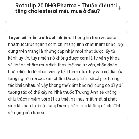
phần/ HDL 10-30 % bằng cách làm tăng thanh thải VLDL
Rotorlip 20 DHG Pharma - Thuốc điều trị
(lipoprotein tỷ trọng rất thấp) tồn dư nhờ thụ thể LDL.
tăng cholesterol máu mua ở đâu?
Trong các nghiên cứu lâm sàng, bằng chứng cho thấy các
statin làm giảm rõ rệt biến cố mạch vành, mọi biến cố tim
mạch đã cỏ và giảm tổng số tử vong ở người có bệnh mạch
Tuyên bố miễn trừ trách nhiệm:
Thông tin trên website
vành.
nhathuoctruonganh.com chỉ mang tính chất tham khảo. Nội
Tác dụng - Chỉ định của Rotorlip 20
dung trên trang là những cập nhật mới nhất được lấy từ
kênh uy tín, tuy nhiên nó không được xem là tư vấn y khoa
Bổ trợ vào liệu pháp ăn uống trong các trường hợp: Tăng
và không nhằm mục đích thay thế cho tư vấn, chẩn đoán
hoặc điều trị từ nhân viên y tế. Thêm nữa, tùy vào cơ địa của
cholesterol máu tiên phát (loại lla kể cả tăng cholesterol máu
từng người mà các sản phẩm Dược phẩm sẽ xảy ra tương
gia đình kiểu dị hợp tử), rối loạn lipid máu hỗn hợp (loại llb), rối
tác khác nhau, vì vậy không thể đảm bảo nội dung có đầy đủ
loạn beta lipoprotein máu nguyên phát, tăng triglycerid, và để
tương tác có thể xảy ra. Nhà thuốc Trường Anh sẽ không
làm chậm tiến triển xơ vữa động mạch vành.
chịu trách nhiệm với bất cứ thiệt hại hay mất mát gì phát
sinh khi bạn tự ý sử dụng Dược phẩm mà không có chỉ định
Tăng cholesterol máu gia đình kiểu đồng hợp tử: Bổ trợ cho
sử dụng của bác sĩ.
chế độ ăn uống và các biện pháp điều trị giảm lipid máu khác
hoặc khi các biện pháp này không phù hợp.
Phòng ngừa bệnh tim mạch tiên phát (giảm nguy cơ đột quỵ,