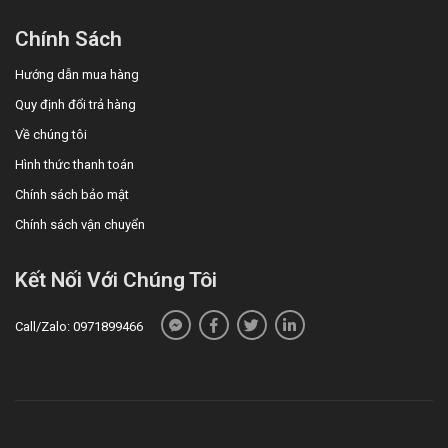
Rosuvastatin là chất nền của các protein vận
Chính Sách
chuyển khác nhau (OATP1B1 và
Hướng dẫn mua hàng
BCRP). Nguy cơ bệnh cơ (bao gồm tiêu cơ vân)
tăng khi dùng đồng thời rosuvastatin với một số
Quy định đổi trả hàng
sản phẩm thuốc có thể làm tăng nồng độ trong
Về chúng tôi
huyết tương của rosuvastatin do tương tác với các
Hình thức thanh toán
protein vận chuyển này (cyclosporin và một số
Chính sách bảo mật
chất ức chế protease bao gồm phối hợp ritonavir
Chính sách vận chuyển
với atazanavir, lopinavir, và/ hoặc tipranavir). Nếu
có thể, nên xem xét các loại thuốc thay thế, và nếu
Kết Nối Với Chúng Tôi
cần thiết, cần tạm thời ngừng điều trị với
rosuvastatin. Trong trường hợp phải sử dụng đồng
Call/Zalo: 0971899466
thời, cần cân nhắc lợi ích và nguy cơ và phải điều
chỉnh theo dõi cẩn thận liều dùng rosuvastatin.
Cách dùng:
Thuốc dùng đường uống,