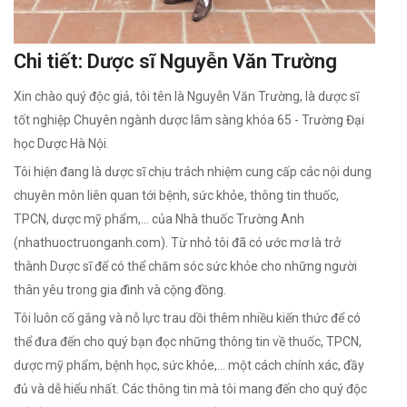
Chi tiết: Dược sĩ Nguyễn Văn Trường
Xin chào quý độc giả, tôi tên là Nguyễn Văn Trường, là dược sĩ
tốt nghiệp Chuyên ngành dược lâm sàng khóa 65 - Trường Đại
học Dược Hà Nội.
Tôi hiện đang là dược sĩ chịu trách nhiệm cung cấp các nội dung
chuyên môn liên quan tới bệnh, sức khỏe, thông tin thuốc,
TPCN, dược mỹ phẩm,... của Nhà thuốc Trường Anh
(nhathuoctruonganh.com). Từ nhỏ tôi đã có ước mơ là trở
thành Dược sĩ để có thể chăm sóc sức khỏe cho những người
thân yêu trong gia đình và cộng đồng.
Tôi luôn cố gắng và nỗ lực trau dồi thêm nhiều kiến thức để có
thể đưa đến cho quý bạn đọc những thông tin về thuốc, TPCN,
dược mỹ phẩm, bệnh học, sức khỏe,... một cách chính xác, đầy
đủ và dễ hiểu nhất. Các thông tin mà tôi mang đến cho quý độc