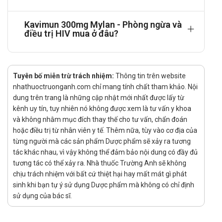
một lần mỗi ngày.
Kavimun 300mg Mylan - Phòng ngừa và
Trẻ em (cân nặng dưới 25 kg):
điều trị HIV mua ở đâu?
Liều lượng theo dải cân nặng được khuyến nghị cho
viên nén Abacavir.
Trẻ em cân nặng ≥ 20 kg đến <25 kg: Liều khuyến
Tuyên bố miễn trừ trách nhiệm:
Thông tin trên website
cáo là 450 mg mỗi ngày. Thuốc này có thể được
nhathuoctruonganh.com chỉ mang tính chất tham khảo. Nội
dùng dưới dạng 150 mg (một nửa viên nén) uống
dung trên trang là những cập nhật mới nhất được lấy từ
vào buổi sáng và 300 mg (một viên cả viên) uống
kênh uy tín, tuy nhiên nó không được xem là tư vấn y khoa
và không nhằm mục đích thay thế cho tư vấn, chẩn đoán
vào buổi tối, hoặc 450 mg (một viên rưỡi) uống
hoặc điều trị từ nhân viên y tế. Thêm nữa, tùy vào cơ địa của
một lần mỗi ngày.
từng người mà các sản phẩm Dược phẩm sẽ xảy ra tương
Trẻ em cân nặng từ 14 đến <20 kg: Liều khuyến cáo
tác khác nhau, vì vậy không thể đảm bảo nội dung có đầy đủ
là 300 mg mỗi ngày. Thuốc này có thể được dùng
tương tác có thể xảy ra. Nhà thuốc Trường Anh sẽ không
dưới dạng 150 mg (một nửa viên nén) hai lần mỗi
chịu trách nhiệm với bất cứ thiệt hại hay mất mát gì phát
sinh khi bạn tự ý sử dụng Dược phẩm mà không có chỉ định
ngày hoặc 300 mg (một viên nguyên viên) một lần
sử dụng của bác sĩ.
mỗi ngày.
Quên liều: