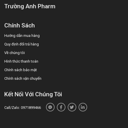
Mua hàng qua số điện thoại hotline:
Call/Zalo:
Trường Anh Pharm
090.179.6388
để được gặp dược sĩ đại học tư vấn cụ thể và
nhanh nhất.
Chính Sách
Hướng dẫn mua hàng
Quy định đổi trả hàng
Về chúng tôi
Hình thức thanh toán
Chính sách bảo mật
Chính sách vận chuyển
Kết Nối Với Chúng Tôi
Call/Zalo: 0971899466