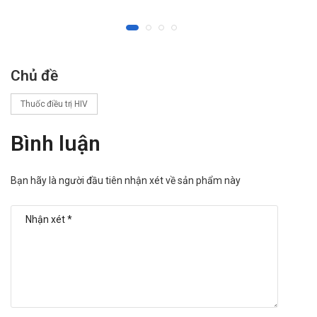
Những phát hiện này không được coi là có ý nghĩa về mặt lâm
sàng. Abacavir không có ảnh hưởng đến sự chuyển hóa của
etanol.
Methadone: trong một nghiên cứu dược động học, dùng đồng
Chủ đề
thời 600 mg abacavir hai lần mỗi ngày với methadone cho
thấy abacavir Cmax giảm 35% và tmax chậm lại một giờ
Thuốc điều trị HIV
nhưng AUC không thay đổi. Trong nghiên cứu này, abacavir
làm tăng 22% độ thanh thải toàn thân của methadone. Bệnh
Bình luận
nhân đang được điều trị bằng methadone và abacavir nên
được theo dõi để tìm bằng chứng về các triệu chứng cai
Bạn hãy là người đầu tiên nhận xét về sản phẩm này
nghiện khi dùng thuốc, vì đôi khi có thể phải chuẩn độ lại
methadone.
Riociguat: Trong ống nghiệm, abacavir ức chế CYP1A1. Sử
dụng đồng thời một liều riociguat duy nhất (0,5 mg) cho bệnh
nhân HIV dùng kết hợp abacavir / dolutegravir / lamivudine
(600mg / 50mg / 300mg một lần mỗi ngày) dẫn đến AUC của
riociguat cao hơn khoảng ba lần (0-∞) khi so sánh đến