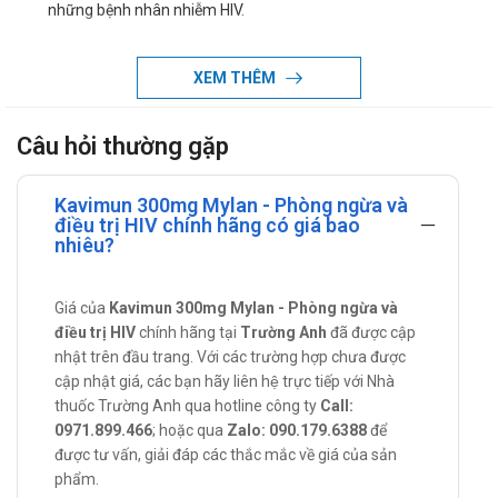
những bệnh nhân nhiễm HIV.
Tác dụng - Chỉ định của Kavimun 300mg
XEM THÊM
Phòng ngừa và điều trị nhiễm vi-rút suy giảm miễn dịch ở
người (HIV) ở người lớn, thanh thiếu niên và trẻ em.
Câu hỏi thường gặp
Cách dùng - liều dùng của Kavimun
300mg
Kavimun 300mg Mylan - Phòng ngừa và
điều trị HIV chính hãng có giá bao
Hướng dẫn sử dụng:
nhiêu?
Cách dùng:
Sử dụng bằng đường uống
Giá của
Kavimun 300mg Mylan - Phòng ngừa và
điều trị HIV
chính hãng tại
Trường Anh
đã được cập
Liều dùng:
nhật trên đầu trang. Với các trường hợp chưa được
Người lớn, thanh thiếu niên và trẻ em (nặng ít nhất 25
cập nhật giá, các bạn hãy liên hệ trực tiếp với Nhà
kg):
thuốc Trường Anh qua hotline công ty
Call:
0971.899.466
; hoặc qua
Zalo: 090.179.6388
để
Liều khuyến cáo của Abacavir là 600 mg mỗi ngày.
được tư vấn, giải đáp các thắc mắc về giá của sản
Thuốc này có thể được dùng dưới dạng 300 mg
phẩm.
(một viên) hai lần mỗi ngày hoặc 600 mg (hai viên)