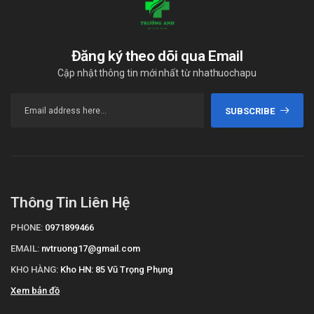
Sản phẩm tương tự
Tenfovix
Đăng ký theo dõi qua Email
Hepatymo
Cập nhật thông tin mới nhất từ nhathuochapu
Daztavir 123
Giá Kavimun 300mg là bao nhiêu?
SUBSCRIBE
Kavimun 300mg
hiện đang được bán sỉ lẻ tại
Trường Anh
.
Các bạn vui lòng liên hệ hotline công ty
Call/Zalo:
090.179.6388
để được giải đáp thắc mắc về giá.
Mua Kavimun 300mg ở đâu?
Thông Tin Liên Hệ
Các bạn có thể dễ dàng mua
Kavimun 300mg
tại
Trường Anh
PHONE:
0971899466
Pharm
bằng cách:
EMAIL:
nvtruong17@gmail.com
Mua hàng trực tiếp tại cửa hàng
(Liên hệ trước khi tới để
KHO HÀNG:
Kho HN: 85 Vũ Trọng Phụng
kiểm tra còn hàng hay không)
Xem bản đồ
Mua hàng trên website:
https://nhathuoctruonganh.com