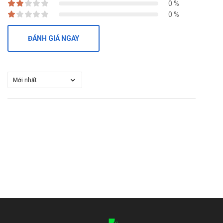
bảo an toàn nên hỏi ý kiến bác sĩ trước khi dùng.
0 %
0 %
Người lái xe, điều khiển và vận hành máy móc:
Chưa có bất kỳ báo cáo cụ thể nào. Thận trọng và tham
ĐÁNH GIÁ NGAY
khảo ý kiến bác sĩ trước khi dùng sản phẩm cho người lái
xe và vận hành máy móc.
Làm gì khi quá liều Kavimun 300mg?
Trong trường hợp khẩn cấp, hãy gọi ngay cho Trung tâm cấp
cứu 115 hoặc đến trạm Y tế địa phương gần nhất.
Bảo quản
Bảo quản nơi khô ráo thoáng mát, tránh ánh sáng mặt trời
chiếu trực tiếp.
Nhiệt độ bảo quản thích hợp là dưới 30 độ C.
Để xa tầm tay của trẻ em.
Nhà sản xuất
Mylan