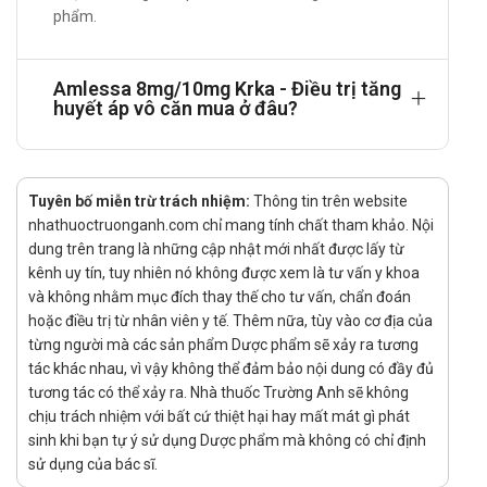
mạch vành ổn định, ở bệnh nhân đã được kiểm soát đồng
phẩm.
thời bằng Perindopril và Amlodipine với cùng hàm lượng
tương tự.
Amlessa 8mg/10mg Krka - Điều trị tăng
Cách dùng - liều dùng của Amlessa
huyết áp vô căn mua ở đâu?
8mg/10mg Krka
Hướng dẫn sử dụng:
Tuyên bố miễn trừ trách nhiệm:
Thông tin trên website
Cách dùng:
nhathuoctruonganh.com chỉ mang tính chất tham khảo. Nội
Dùng đường uống. Uống mỗi ngày một viên duy
dung trên trang là những cập nhật mới nhất được lấy từ
nhất, nên dùng vào buổi sáng trước bữa ăn.
kênh uy tín, tuy nhiên nó không được xem là tư vấn y khoa
và không nhằm mục đích thay thế cho tư vấn, chẩn đoán
Liều dùng:
hoặc điều trị từ nhân viên y tế. Thêm nữa, tùy vào cơ địa của
Sự phối hợp liều lượng cố định này không phù hợp
từng người mà các sản phẩm Dược phẩm sẽ xảy ra tương
cho điều trị khởi đầu.
tác khác nhau, vì vậy không thể đảm bảo nội dung có đầy đủ
Nếu cần thay đổi liều lượng, liều của viên amlessa
tương tác có thể xảy ra. Nhà thuốc Trường Anh sẽ không
có thể thay đổi và sử dụng cách phối hợp theo tỷ lệ
chịu trách nhiệm với bất cứ thiệt hại hay mất mát gì phát
khác có thể được cân nhắc.
sinh khi bạn tự ý sử dụng Dược phẩm mà không có chỉ định
Bệnh nhân có bệnh thận và bệnh nhân cao tuổi:
sử dụng của bác sĩ.