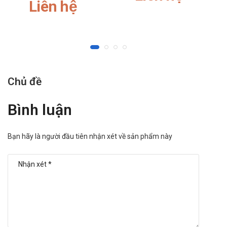
Liên hệ
Người quá mẫn cảm với Amlodipine hoặc các
dihydropyridine khác;
Người đang trong trạng thái sốc (bao gồm cả sốc tim);
Người bị tắc nghẽn dòng chảy từ tâm thất trái (ví dụ hẹp
nhiều động mạch chủ);
Bệnh nhân đau thắt ngực không ổn định (loại trừ đau thắt
ngực Prinzmetal);
Chủ đề
Bệnh nhân suy tim sau nhồi máu cơ tim cấp (trong vòng
28 ngày đầu).
Bình luận
Tác dụng phụ của Amlessa 8mg/10mg
Krka
Bạn hãy là người đầu tiên nhận xét về sản phẩm này
Thường gặp: Nhức đầu, chóng mặt, choáng váng, có cảm
giác kiến bò và kim châm, buồn ngủ, ù tai, rối loạn thị giác,
nhịp tim quá nhanh, cảm giác nóng bừng ở mặt, khó tiêu
hóa, đau bụng, ho, thở ngắn, buồn nôn, nôn ói, rối loạn vị
giác, tiêu chảy,
Ít gặp: Tính khí thất thường, run, ngất, rối loạn giấc ngủ,
mất cảm giác đau, viêm mũi (ngạt mũi, chảy nước mũi),