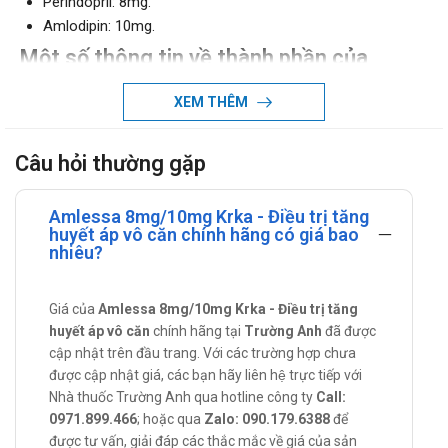
Perindopril: 8mg.
Amlodipin: 10mg.
Một số thông tin về thành phần của
Amlessa 8mg/10mg Krka
XEM THÊM
Perindopril: là một loại thuốc ức chế enzym chuyển đổi
angiotensin được sử dụng để điều trị tăng huyết áp nhằm
Câu hỏi thường gặp
ngăn ngừa đột quỵ, các cơn đau tim và các vấn đề về
thận.
Amlessa 8mg/10mg Krka - Điều trị tăng
Amlodipin: là thuốc thuộc nhóm chẹn kênh Canxi và ức
huyết áp vô căn chính hãng có giá bao
chế dòng Canxi qua màng tế bào để vào trong cơ trơn
nhiêu?
mạch máu và các tế bào cơ tim. Nhờ đó mà thuốc đạt tác
dụng ổn định huyết áp và giảm bớt sự xuất hiện của cơn
Giá của
Amlessa 8mg/10mg Krka - Điều trị tăng
đau tức ngực. Cơ chế hạ huyết áp của thuốc đạt được
huyết áp vô căn
chính hãng tại
Trường Anh
đã được
nhờ vào tác dụng giãn trực tiếp cơ trơn mạch máu.
cập nhật trên đầu trang. Với các trường hợp chưa
Tác dụng - Chỉ định của Amlessa
được cập nhật giá, các bạn hãy liên hệ trực tiếp với
Nhà thuốc Trường Anh qua hotline công ty
Call:
8mg/10mg Krka
0971.899.466
; hoặc qua
Zalo: 090.179.6388
để
Điều trị thay thế trong tăng huyết áp vô căn, bệnh dạng
được tư vấn, giải đáp các thắc mắc về giá của sản