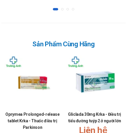
Không nên dùng amlessa cho trẻ em và trẻ vị
thành niên vì chưa xác định được hiệu lực và độ
an toàn của perindopril và amlodipin (dùng riêng
rẽ hay kết hợp) cho đối tượng này.
Quên liều:
Dùng liều đó ngay khi nhớ ra. Nếu gần đến giờ dùng liều
Sản Phẩm Cùng Hãng
kế tiếp, hãy bỏ qua liều quên. Tuyệt đối, không dùng gấp
đôi liều để bù.
Chống chỉ định của Amlessa 8mg/10mg
Krka
Người quá mẫn cảm với Perindopril hoặc các thuốc ức chế
ACE khác;
Người có tiền sử phù mạch khi đã sử dụng thuốc ức chế
ACE trước đây;
Bệnh nhân phù mạch tự phát hoặc do di truyền;
Oprymea Prolonged-release
Gliclada 30mg Krka - Điều trị
Quý 2 và 3 của thai kỳ.
tablet Krka - Thuốc điều trị
tiểu đường tuýp 2 ở người lớn
Bệnh nhân hạ huyết áp mạnh;
Parkinson
Liên hệ