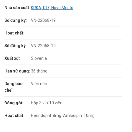
Nhà sản xuất:
KRKA, D.D., Novo Mesto
Số đăng ký:
VN-22068-19
Hoạt chất:
Số đăng ký:
VN-22068-19
Xuất xứ:
Slovenia
Hạn sử dụng:
36 tháng
Dạng bào
Viên nén
chế:
Đóng gói:
Hộp 3 vỉ x 10 viên
Hoạt chất:
Perindopril: 8mg. Amlodipin: 10mg