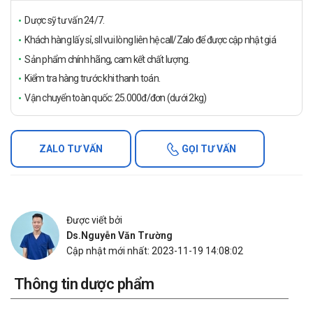
Dược sỹ tư vấn 24/7.
Khách hàng lấy sỉ, sll vui lòng liên hệ call/Zalo để được cập nhật giá
Sản phẩm chính hãng, cam kết chất lượng.
Kiểm tra hàng trước khi thanh toán.
Vận chuyển toàn quốc: 25.000đ/đơn (dưới 2kg)
ZALO TƯ VẤN
GỌI TƯ VẤN
Được viết bởi
Ds.Nguyễn Văn Trường
Cập nhật mới nhất: 2023-11-19 14:08:02
Thông tin dược phẩm