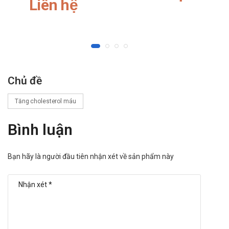
Liên hệ
Thuốc tránh thai đường uống, Colchicine.
Thông tin với bác sĩ nhữnh sản phẩm, thuốc mà bạn đang
sử dụng.
Khi sử dụng Atoris 10mg Krka cần lưu ý
khi những điều gì?
Lưu ý chung:
Chủ đề
Đọc kĩ hướng dẫn sử dụng trước khi dùng
Tăng cholesterol máu
Để xa tầm tay của trẻ em
Phụ nữ có thai hoặc đang cho con bú:
Bình luận
Thận trọng khi sử dụng đối với phụ nữ có thai và đang
cho con bú. Tham khảo ý kiến của bác sĩ trước khi
Bạn hãy là người đầu tiên nhận xét về sản phẩm này
dùng.
Người lái xe, điều khiển và vận hành máy móc:
Thận trọng khi sử dụng cho đối tượng này. Tham khảo
ý kiến của bác sĩ trước khi dùng.
Làm gì khi quá liều Atoris 10mg Krka