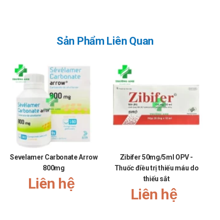
nhất 1 lần trong ngày, liều khởi đầu cũng là 1 viên/1
ngày sau đó tăng dần nhưng giới hạn chỉ là 2 viên.
Cách dùng: Thuốc dùng đường uống.
Sản Phẩm Liên Quan
Quên liều:
Hạn chế quên liều để đảm bảo hiệu quả tốt nhất khi sử
dụng sản phẩm.
Nếu đã quên liều hãy sử dụng ngay khi nhớ ra, không
sử dụng gộp những liều đã quên.
Chống chỉ định của Atoris 10mg Krka
Bệnh gan tiến triển với tăng men gan dai dẳng không tìm
được nguyên nhân.
Phụ nữ có thai hoặc đang cho con bú.
Sevelamer Carbonate Arrow
Zibifer 50mg/5ml OPV -
Không sử dụng nếu có tiền sử mẫn cảm với bất cứ thành
800mg
Thuốc điều trị thiếu máu do
phần nào của sản phẩm
Liên hệ
thiếu sắt
Tác dụng phụ của Atoris 10mg Krka
Liên hệ
Các tác dụng phụ có thể gặp khi dùng thuốc là: quên hoặc
mất trí nhớ, tiêu chảy, tức ngực, táo bón, nổi mề đay, vàng