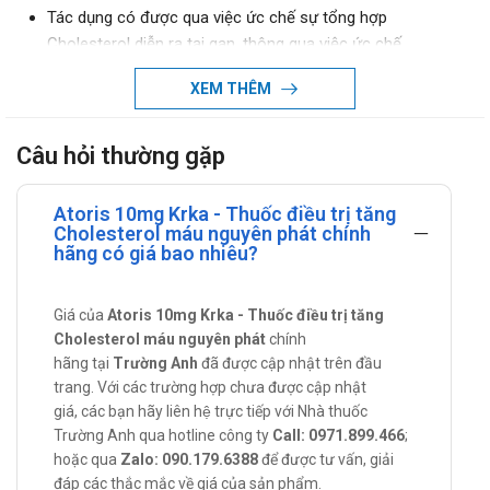
Tác dụng có được qua việc ức chế sự tổng hợp
Cholesterol diễn ra tại gan, thông qua việc ức chế
HMGCoA reductase là enzyme chính tham gia quá trình
XEM THÊM
sản xuất Cholesterol ở gan.
Nó có tác dụng làm giảm lượng Cholesterol toàn phần
cũng như là LDL Cholesterol trong máu (loại Cholesterol
Câu hỏi thường gặp
này là nguyên nhân chính gây bệnh mỡ máu tăng cao).
Bản chất tác dụng của việc làm chậm tiến triển và khỏi
Atoris 10mg Krka - Thuốc điều trị tăng
bệnh mạch vành chính là làm giảm lượng LDL Cholesterol
Cholesterol máu nguyên phát chính
hãng có giá bao nhiêu?
trong cơ thể.
Ngoài ra, so với các thuốc khác trong nhóm nó có tác
dụng vượt trội có khả năng gây giảm nồng độ Triglycerid
Giá của
Atoris 10mg Krka - Thuốc điều trị tăng
trong máu cũng làm giảm nguy cơ mắc bệnh mạch vành.
Cholesterol máu nguyên phát
chính
Tác dụng - Chỉ định của Atoris 10mg
hãng tại
Trường Anh
đã được cập nhật trên đầu
trang. Với các trường hợp chưa được cập nhật
Krka
giá, các bạn hãy liên hệ trực tiếp với Nhà thuốc
Trường Anh qua hotline công ty
Call: 0971.899.466
;
Atoris 10mg Krka có công dụng trong điều trị các trường
hoặc qua
Zalo: 090.179.6388
để được tư vấn, giải
hợp sau:
đáp các thắc mắc về giá của sản phẩm.