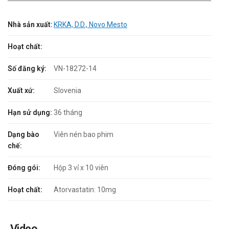
Nhà sản xuất:
KRKA, D.D., Novo Mesto
Hoạt chất:
Số đăng ký:
VN-18272-14
Xuất xứ:
Slovenia
Hạn sử dụng:
36 tháng
Dạng bào
Viên nén bao phim
chế:
Đóng gói:
Hộp 3 vỉ x 10 viên
Hoạt chất:
Atorvastatin: 10mg
Video