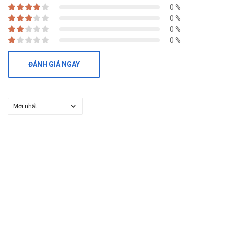
Atoris 10mg Krka
hiện đang được bán sỉ lẻ tại
Trường
0 %
Anh
. Các bạn vui lòng liên hệ hotline công ty
Call/Zalo:
0 %
090.179.6388
để được giải đáp thắc mắc về giá.
0 %
Mua Atoris 10mg Krka ở đâu?
0 %
Các bạn có thể dễ dàng mua
Atoris 10mg Krka
tại
Trường Anh
ĐÁNH GIÁ NGAY
Pharm
bằng cách:
Mua hàng trực tiếp tại cửa hàng với khách lẻ theo
khung giờ
sáng:10h-11h
,
chiều: 14h30-15h30
Mua hàng trên
website:
https://nhathuoctruonganh.com
Mua hàng qua số điện thoại hotline:
Call/Zalo:
090.179.6388
để được gặp dược sĩ đại học tư vấn cụ thể
và nhanh nhất.
Tài liệu tham khảo
: https://drugbank.vn/