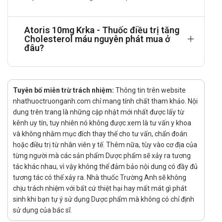
Bệnh nhân tăng Cholesterol máu nguyên phát.
Người bị rối loạn Betalipoprotein máu mà không đáp
ứng đầy đủ với chế độ ăn.
Atoris 10mg Krka - Thuốc điều trị tăng
Cholesterol máu nguyên phát mua ở
Cách dùng – liều dùng của Atoris 10mg
đâu?
Krka
Hướng dẫn sử dụng:
Tuyên bố miễn trừ trách nhiệm:
Thông tin trên website
Liều dùng:
nhathuoctruonganh.com chỉ mang tính chất tham khảo. Nội
Liều khởi đầu 10 mg, một lần mỗi ngày. Ðiều chỉnh
dung trên trang là những cập nhật mới nhất được lấy từ
liều 4 tuần một lần, nếu cần và nếu dung nạp được.
kênh uy tín, tuy nhiên nó không được xem là tư vấn y khoa
Liều duy trì 10 – 40 mg/ngày. Nếu cần có thể tăng
và không nhằm mục đích thay thế cho tư vấn, chẩn đoán
liều, nhưng không quá 80 mg/ngày.
hoặc điều trị từ nhân viên y tế. Thêm nữa, tùy vào cơ địa của
Dùng cho người lớn: Thường bắt đầu bằng liều 1
từng người mà các sản phẩm Dược phẩm sẽ xảy ra tương
viên/1 lần/ngày. Sau 1 tháng dựa vào khả quan điều
tác khác nhau, vì vậy không thể đảm bảo nội dung có đầy đủ
trị mà hiệu chỉnh liều lượng. Việc tăng liều được
tương tác có thể xảy ra. Nhà thuốc Trường Anh sẽ không
chịu trách nhiệm với bất cứ thiệt hại hay mất mát gì phát
chấp nhận nếu cần thiết tuy nhiên không được tăng
sinh khi bạn tự ý sử dụng Dược phẩm mà không có chỉ định
quá 8 viên/1 ngày.
sử dụng của bác sĩ.
Trẻ em lớn hơn 10 tuổi: khuyến cáo dùng thuốc duy