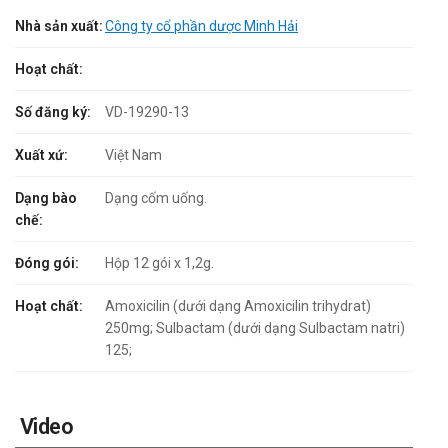
Nhà sản xuất:
Công ty cổ phần dược Minh Hải
Hoạt chất:
Số đăng ký:
VD-19290-13
Xuất xứ:
Việt Nam
Dạng bào
Dạng cốm uống.
chế:
Đóng gói:
Hộp 12 gói x 1,2g.
Hoạt chất:
Amoxicilin (dưới dạng Amoxicilin trihydrat)
250mg; Sulbactam (dưới dạng Sulbactam natri)
125;
Video