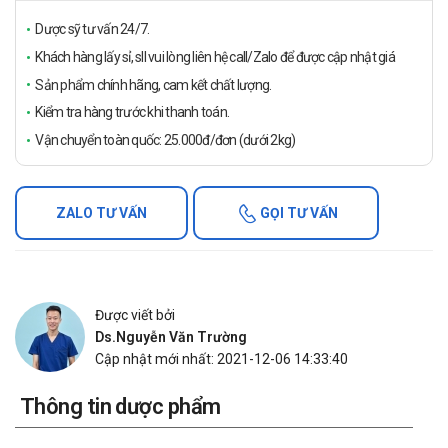
Dược sỹ tư vấn 24/7.
Khách hàng lấy sỉ, sll vui lòng liên hệ call/Zalo để được cập nhật giá
Sản phẩm chính hãng, cam kết chất lượng.
Kiểm tra hàng trước khi thanh toán.
Vận chuyển toàn quốc: 25.000đ/đơn (dưới 2kg)
ZALO TƯ VẤN
GỌI TƯ VẤN
Được viết bởi
Ds.Nguyễn Văn Trường
Cập nhật mới nhất: 2021-12-06 14:33:40
Thông tin dược phẩm