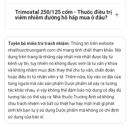
lần trong ngày và 1 lần trước khi đi ngủ.
Trimoxtal 250/125 cốm - Thuốc điều trị
Liều dùng:
viêm nhiễm đường hô hấp mua ở đâu?
Liều thông thường người lớn và trẻ em trên 12 tuổi: Uống 1
viên/lần, ngày 2 lần.
Tuyên bố miễn trừ trách nhiệm:
Bệnh nhân suy thận:
Thông tin trên website
nhathuoctruonganh.com chỉ mang tính chất tham khảo. Nội
Liều người lớn:
dung trên trang là những cập nhật mới nhất được lấy từ
Độ thanh thải creatinin > 30 ml phút: Không cần
kênh uy tín, tuy nhiên nó không được xem là tư vấn y khoa
và không nhằm mục đích thay thế cho tư vấn, chẩn đoán
điều chỉnh liều.
hoặc điều trị từ nhân viên y tế. Thêm nữa, tùy vào cơ địa của
Độ thanh thải creatinin từ 10 đến 30 ml/phút: Liều
từng người mà các sản phẩm Dược phẩm sẽ xảy ra tương
ban đầu 1 g, sau đó cứ 12 giờ tiêm 500 mg.
tác khác nhau, vì vậy không thể đảm bảo nội dung có đầy đủ
tương tác có thể xảy ra. Nhà thuốc Trường Anh sẽ không
Độ thanh thải creatinin < 10 ml phút: Liều ban đầu
chịu trách nhiệm với bất cứ thiệt hại hay mất mát gì phát
1 g, sau đó tiêm 500mg/ngày.
sinh khi bạn tự ý sử dụng Dược phẩm mà không có chỉ định
Liễu trẻ em:
sử dụng của bác sĩ.
Độ thanh thải creatinin > 30 ml phút: Không cần
điều chỉnh liều.