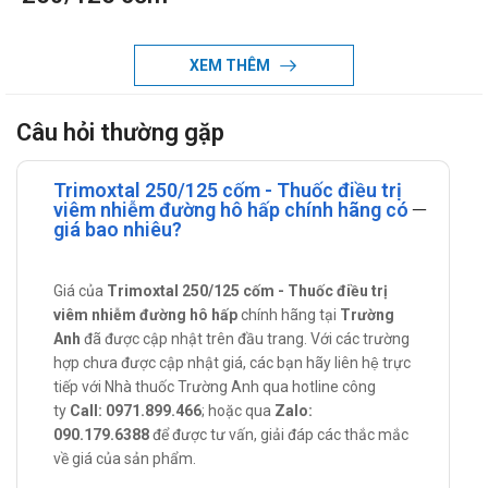
Thuốc được chỉ định điều trị các trường hợp nhiễm trùng sau:
XEM THÊM
Nhiễm trùng vùng miệng và đường hô hấp (đặc biệt trong
những trường hợp nặng hay tái phát): Viêm tai giữa, viêm
Câu hỏi thường gặp
xoang, viêm Amidan, viêm họng, viêm thanh quản, viêm
khí quản, viêm phổi, viêm phế quản,...
Trimoxtal 250/125 cốm - Thuốc điều trị
Nhiễm trùng ổ bụng, nhiễm trùng phụ khoa.
viêm nhiễm đường hô hấp chính hãng có
Nhiễm trùng đường tiết niệu: đặc biệt trong các trường hợp
giá bao nhiêu?
viêm bàng quang tái phát hoặc có biến chứng.
Nhiễm trùng da và mô mềm: Viêm mạch bạch huyết, viêm
Giá của
Trimoxtal 250/125 cốm - Thuốc điều trị
mô tế bào, các vết thương hở hoặc mất mô, abces chân
viêm nhiễm đường hô hấp
chính hãng tại
Trường
Anh
đã được cập nhật trên đầu trang. Với các trường
răng và vùng miệng do tụ cầu vàng.
hợp chưa được cập nhật giá, các bạn hãy liên hệ trực
Cách dùng - Liều dùng Trimoxtal 250/125
tiếp với Nhà thuốc Trường Anh qua hotline công
cốm
ty
Call: 0971.899.466
; hoặc qua
Zalo:
090.179.6388
để được tư vấn, giải đáp các thắc mắc
Cách dùng:
về giá của sản phẩm.
Thuốc dùng đường uống. Nuốt cả viên thuốc với nước, 3