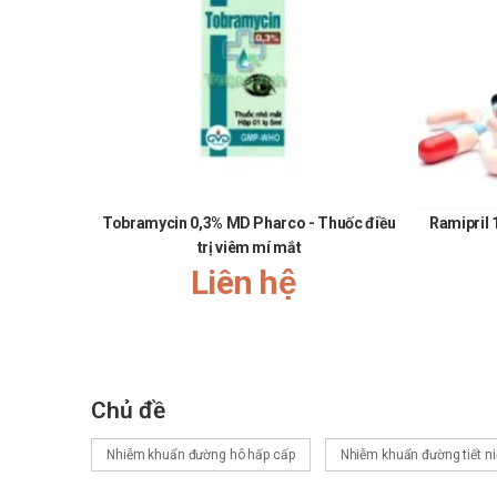
Mua MIDANTIN 500/62,5 (Viên nén)
Các bạn có thể dễ dàng mua
MIDANTIN 500/62,5 (Viên n
Mua hàng trực tiếp tại cửa hàng với khách lẻ th
Mua hàng trên website:
https://nhathuoctruon
Mua hàng qua số điện thoại hotline:
Call/Zalo: 
Tobramycin 0,3% MD Pharco - Thuốc điều
Ramipril 
trị viêm mí mắt
Liên hệ
Chủ đề
Nhiễm khuẩn đường hô hấp cấp
Nhiễm khuẩn đường tiết n