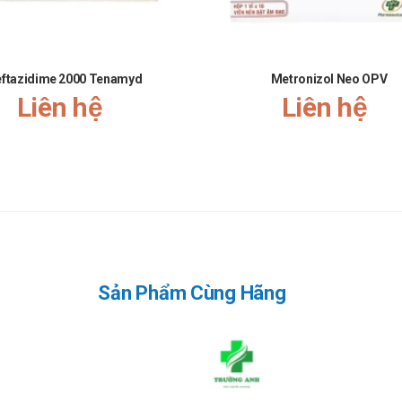
ftazidime 2000 Tenamyd
Metronizol Neo OPV
Liên hệ
Liên hệ
Sản Phẩm Cùng Hãng
à bao nhiêu?
́n sỉ lẻ tại
Trường Anh
. Các bạn vui lòng liên hệ hotline công ty
C