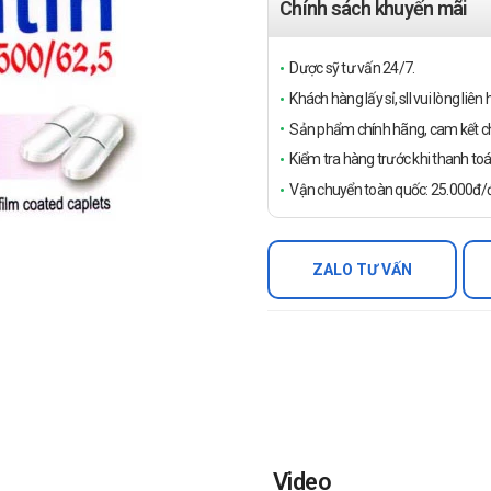
Chính sách khuyến mãi
Dược sỹ tư vấn 24/7.
Khách hàng lấy sỉ, sll vui lòng liê
Sản phẩm chính hãng, cam kết ch
Kiểm tra hàng trước khi thanh toá
Vận chuyển toàn quốc: 25.000đ/đ
ZALO TƯ VẤN
Video