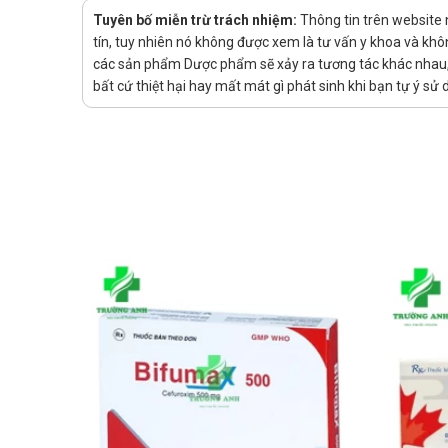
Thắc mắc xin liên hệ bác sĩ hoặc dược sĩ để được giải 
Tuyên bố miễn trừ trách nhiệm:
Thông tin trên website
Tác dụng phụ của MIDANTIN 500/62,
tín, tuy nhiên nó không được xem là tư vấn y khoa và khô
các sản phẩm Dược phẩm sẽ xảy ra tương tác khác nhau, v
Rối loạn tiêu hóa thoáng qua, viêm đại tràng giả mạc
bất cứ thiệt hại hay mất mát gì phát sinh khi bạn tự ý s
qua & vàng da tắc mật (hiếm).
Tương tác thuốc MIDANTIN 500/62,5
Allopurinol. Probenecid. Thuốc chống đông. Thuốc uố
Xử trí khi quên liều
Nếu bạn quên một liều thuốc, hãy dùng càng sớm càng tố
Lưu ý rằng không nên dùng gấp đôi liều đã quy định.
Xử trí khi quá liều
Trong trường hợp khẩn cấp, hãy gọi ngay cho Trung t
Bảo quản
Mỗi loại thuốc có bảo quản khác nhau, bạn nên đọc kỹ
Hạn sử dụng