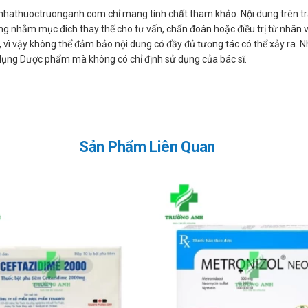
đáp chính xác nhất.
 nhathuoctruonganh.com chỉ mang tính chất tham khảo. Nội dung trên tr
5 (Viên nén)
ng nhằm mục đích thay thế cho tư vấn, chẩn đoán hoặc điều trị từ nhân 
ì vậy không thể đảm bảo nội dung có đầy đủ tương tác có thể xảy ra. N
. Ngứa, mề đay, sốt & đau khớp, phù thần kinh-mạch, phản vệ, phản ứng
ử dụng Dược phẩm mà không có chỉ định sử dụng của bác sĩ.
 (Viên nén)
ng ngừa thai là hormon.
Sản Phẩm Liên Quan
t. Tuy nhiên, nếu gần với liều kế tiếp, hãy bỏ qua liều đã quên và dùng l
âm cấp cứu 115 hoặc đến trạm Y tế địa phương gần nhất.
 hướng sử dụng bảo quản được in trên bao bì.