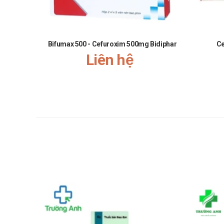
24 tháng kể từ ngày sản xuất.
Quy cách đóng gói
Bifumax 500 - Cefuroxim 500mg Bidiphar
Ce
Hộp 02 vỉ x 07 viên.
Liên hệ
Nhà sản xuất
Công ty CPDP Minh Dân.
Sản phẩm tương tự
Midapezon 1g/1g
Amoxicilin 250mg 1,4g
Massoft
Midantin 875/125
Giá MIDANTIN 500/62,5 (Viên nén) l
MIDANTIN 500/62,5 (Viên nén)​​
hiện đang được ba
giá.