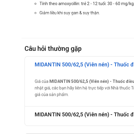
Tính theo amoxycillin: trẻ 2 - 12 tuổi: 30 - 60 mg/k
Giảm liều khi suy gan & suy thận.
Cách dùng:
Dùng bằng đường uống.
Chống chỉ định của MIDANTIN 500/6
Câu hỏi thường gặp
Dị ứng với penicillin. Dị ứng chéo với cephalosporin.
Lưu ý thận trọng khi sử dụng MIDAN
MIDANTIN 500/62,5 (Viên nén) - Thuốc đi
Cơ địa dị ứng, hen phế quản, mề đay hoặc viêm mũi dị 
Giá của
MIDANTIN 500/62,5 (Viên nén) - Thuốc điều
Sử dụng cho phụ nữ có thai hoặc đa
nhật giá, các bạn hãy liên hệ trực tiếp với Nhà thuố
giá của sản phẩm.
Không sử dùng cho phụ nữ mang thai và đang cho con
Thắc mắc xin liên hệ bác sĩ hoặc dược sĩ để được giải 
Sử dụng cho người lái xe và vận hà
MIDANTIN 500/62,5 (Viên nén) - Thuốc đ
Thận trọng khi sử dùng cho người lái xe và vận hành 