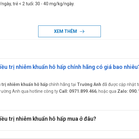
g/ngày, trẻ < 2 tuổi: 30 - 40 mg/kg/ngày.
XEM THÊM
2,5 (Viên nén)
 Tăng bạch cầu đơn nhân nhiễm trùng hoặc leukemia dòng lympho.
TIN 500/62,5 (Viên nén)
ều trị nhiễm khuẩn hô hấp chính hãng có giá bao nhiêu
ứng.
 trị nhiễm khuẩn hô hấp
chính hãng tại
Trường Anh
đã được cập nhật t
ng cho con bú
c Trường Anh qua hotline công ty
Call: 0971.899.466
; hoặc qua
Zalo: 090.
 bú.
đáp chính xác nhất.
nh máy móc
iều trị nhiễm khuẩn hô hấp mua ở đâu?
máy móc.