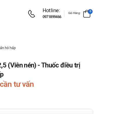
Hotline:
0
Giỏ Hàng:
0971899466
uẩn hô hấp
 (Viên nén) - Thuốc điều trị
ấp
cần tư vấn