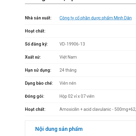
Nhà sản xuất:
Công ty cổ phần dược phẩm Minh Dân
Hoạt chất:
Số đăng ký:
VD-19906-13
Xuất xứ:
Việt Nam
Hạn sử dụng:
24 tháng
Dạng bào chế:
Viên nén
Đóng gói:
Hộp 02 vỉ x 07 viên
Hoạt chất:
Amoxicilin + acid clavulanic - 500mg+6
Nội dung sản phẩm