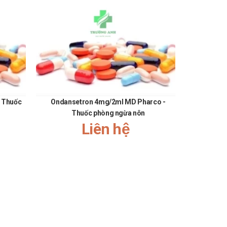
ất.
 Thuốc
Ondansetron 4mg/2ml MD Pharco -
Midazoxim
Thuốc phòng ngừa nôn
k
Liên hệ