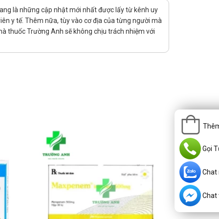
ang là những cập nhật mới nhất được lấy từ kênh uy
viên y tế. Thêm nữa, tùy vào cơ địa của từng người mà
hà thuốc Trường Anh sẽ không chịu trách nhiệm với
 da nặng. Thay đổi huyết học & đông máu. Viêm gan thoáng
iều kế tiếp vào thời điểm như kế hoạch.
Thêm
Gọi T
Chat
Chat v