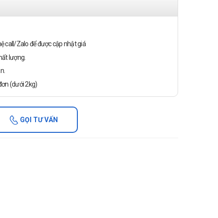
n hệ call/Zalo để được cập nhật giá
ất lượng.
n.
ơn (dưới 2kg)
GỌI TƯ VẤN