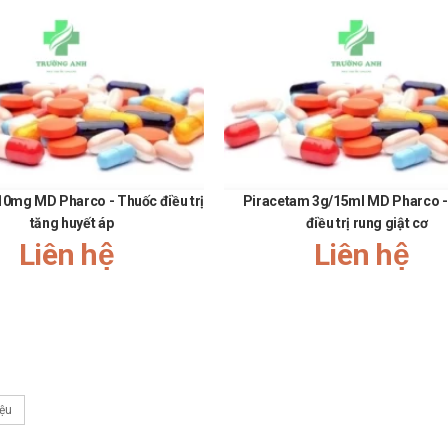
 ở đâu?
én)
tại
Trường Anh Pharm
bằng cách:
eo khung giờ
sáng:10h-11h
,
chiều: 14h30-15h30
ganh.com
090.179.6388
để được gặp dược sĩ đại học tư vấn cụ thể và nhanh nh
10mg MD Pharco - Thuốc điều trị
Piracetam 3g/15ml MD Pharco -
tăng huyết áp
điều trị rung giật cơ
Liên hệ
Liên hệ
iệu