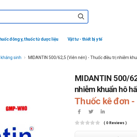
huốc đông y, thuốc từ dược liệu
Vật tư - thiết bị y tế
c kháng sinh
MIDANTIN 500/62,5 (Viên nén) - Thuốc điều trị nhiễm kh
MIDANTIN 500/62,5
nhiễm khuẩn hô h
Thuốc kê đơn - 
( 0 Reviews )