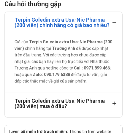
Câu hỏi thường gặp
Terpin Goledin extra Usa-Nic Pharma
(200 viên)
Terpin Goledin extra Usa-Nic Pharma
(200 viên) chính hãng có giá bao nhiêu?
Dextromethorphan là chất chủ vận của thụ thể NMDA và
sigma-1, đối kháng thụ thể nicotinic α3/β4. Thuốc có tác
dụng ức chế trung tâm ho ở hành não nên giảm ho do kích
Giá của
Terpin Goledin extra Usa-Nic Pharma (200
ứng, ho khan. Tuy có cấu trúc gần giống Morphin nhưng
viên)
chính hãng tại
Trường Anh
đã được cập nhật
Dextromethorphan không có tác dụng giảm đau. Với liều
trên đầu trang. Với các trường hợp chưa được cập
điều trị, tác dụng chống ho của thuốc kéo dài được 5 - 6
nhật giá, các bạn hãy liên hệ trực tiếp với Nhà thuốc
giờ và ít gây độc tính nhưng với liều rất cao có thể gây ức
Trường Anh qua hotline công ty
Call: 0971.899.466
;
chế hệ TKTW.
hoặc qua
Zalo: 090.179.6388
để được tư vấn, giải
đáp các thắc mắc về giá của sản phẩm.
Terpin hydrat là thuốc có tác dụng long đờm, giảm độ
quánh của đờm nhầy niêm mạc. Thuốc sẽ tác động trực
tiếp lên các tế bào tiết phế quản ở đường hô hấp dưới để
Terpin Goledin extra Usa-Nic Pharma
hóa lỏng và kích thích loại bỏ dịch tiết phế quản. Thuốc
(200 viên) mua ở đâu?
cũng có tác dụng sát trùng nhu mô phổi nhưng tác dụng
này tương đối yếu.
Tác dụng - Chỉ định của Terpin Goledin
Tuyên bố miễn trừ trách nhiệm:
Thông tin trên website