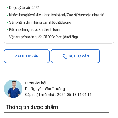
Dược sỹ tư vấn 24/7.
Khách hàng lấy sỉ, sll vui lòng liên hệ call/Zalo để được cập nhật giá
Sản phẩm chính hãng, cam kết chất lượng.
Kiểm tra hàng trước khi thanh toán.
Vận chuyển toàn quốc: 25.000đ/đơn (dưới 2kg)
ZALO TƯ VẤN
GỌI TƯ VẤN
Được viết bởi
Ds.Nguyễn Văn Trường
Cập nhật mới nhất: 2024-05-18 11:01:16
Thông tin dược phẩm