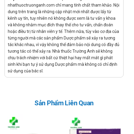
extra Usa-Nic Pharma (200 viên)
nhathuoctruonganh.com chỉ mang tính chất tham khảo. Nội
dung trên trang là những cập nhật mới nhất được lấy từ
Giảm ho, long đờm trong điều trị viêm phế quản cấp hay
kênh uy tín, tuy nhiên nó không được xem là tư vấn y khoa
mãn tính.
và không nhằm mục đích thay thế cho tư vấn, chẩn đoán
Trị các rối loạn tiết dịch phế quản trong các bệnh phế
hoặc điều trị từ nhân viên y tế. Thêm nữa, tùy vào cơ địa của
quản, phổi.
từng người mà các sản phẩm Dược phẩm sẽ xảy ra tương
Cách dùng – liều dùng của Terpin Goledin
tác khác nhau, vì vậy không thể đảm bảo nội dung có đầy đủ
tương tác có thể xảy ra. Nhà thuốc Trường Anh sẽ không
extra Usa-Nic Pharma (200 viên)
chịu trách nhiệm với bất cứ thiệt hại hay mất mát gì phát
sinh khi bạn tự ý sử dụng Dược phẩm mà không có chỉ định
Hướng dẫn sử dụng:
sử dụng của bác sĩ.
Liều dùng:
Người lớn : uống 2 viên/lần, ngày 3 lần.
Trẻ em từ 5-15 tuổi : uống 1 viên/lần, ngày 3 lần.
Cách dùng:
Sản Phẩm Liên Quan
Thuốc dùng đường uống.
Chống chỉ định của Terpin Goledin extra
Usa-Nic Pharma (200 viên)