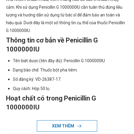
cảm. Khi sử dụng Penicillin G 1000000IU cần tuân thủ đúng liều
lượng và hướng dẫn sử dụng từ bác sĩ để đảm bảo an toàn và
hiệu quả. Dưới đây là một số thông tin cụ thể của thuốc Penicillin
G 1000000IU.
Thông tin cơ bản về Penicillin G
1000000IU
Tên biệt dược (tên đầy đủ): Penicillin G 1000000IU
Dạng bào chế: Thuốc bột pha tiêm.
Số đăng ký: VD-26387-17.
Quy cách: Hộp 50 lọ.
Hoạt chất có trong Penicillin G
1000000IU
Benzylpenicilin natri: 1 MIU.
XEM THÊM
Một số thông tin về thành phần của