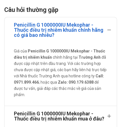
Penicillin G 1000000IU
Câu hỏi thường gặp
Benzylpenicillin (penicillin G) là kháng sinh nhóm β-lactam.
Penicillin G diệt khuẩn bằng cách ức chế sự tổng hợp thành tế
Penicillin G 1000000IU Mekophar -
bào vi khuẩn.
Thuốc điều trị nhiễm khuẩn chính hãng
có giá bao nhiêu?
Phổ kháng khuẩn:
Gram dương: Cầu khuẩn Gram dương bao gồm cả
Giá của
Penicillin G 1000000IU Mekophar - Thuốc
Streptococcus nhóm B, Clostridium spp.,
điều trị nhiễm khuẩn
chính hãng tại
Trường Anh
đã
Corynebacterium diphtheriae, Streptococcus pyogenes
được cập nhật trên đầu trang. Với các trường hợp
(nhóm A), Streptococcus viridans, S. bovis,
chưa được cập nhật giá, các bạn hãy liên hệ trực tiếp
với Nhà thuốc Trường Anh qua hotline công ty
Staphylococcus aureus (sự nhạy cảm của
Call:
0971.899.466
; hoặc qua
Zalo: 090.179.6388
để
Staphylococcus aureus với penicillin hiện nay đang bị
được tư vấn, giải đáp các thắc mắc về giá của sản
giảm).
phẩm.
Gram âm: Fusobacterium spp.
Các vi khuẩn khác: Actinomyces israelii, Treponema
Penicillin G 1000000IU Mekophar -
pallidum, Treponema spp., Leptospira.
Thuốc điều trị nhiễm khuẩn mua ở đâu?
Tác dụng - Chỉ định của Penicillin G