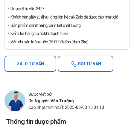
Dược sỹ tư vấn 24/7.
Khách hàng lấy sỉ, sll vui lòng liên hệ call/Zalo để được cập nhật giá
Sản phẩm chính hãng, cam kết chất lượng.
Kiểm tra hàng trước khi thanh toán.
Vận chuyển toàn quốc: 25.000đ/đơn (dưới 2kg)
ZALO TƯ VẤN
GỌI TƯ VẤN
Được viết bởi
Ds.Nguyễn Văn Trường
Cập nhật mới nhất: 2025-03-03 15:31:13
Thông tin dược phẩm