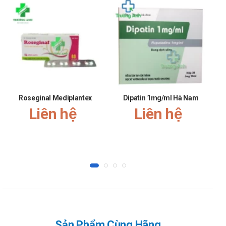
Liều dùng:
Liều dùng phụ thuộc tình trạng bệnh, sự nhạy cảm của
vi khuẩn với kháng sinh, cân nặng, tuổi và chức năng
thận của người bệnh.
Người lớn và trẻ em trên 12 tuổi: 1 - 4 triệu lU/ngày,
chia 2 - 3 lần (0,6g - 2,4g/ngày).
Trẻ em 1 tháng - 12 tuổi: 170.000 IU/kg/ngày, chia
Roseginal Mediplantex
Dipatin 1mg/ml Hà Nam
3 lần (100mg/kg/ngày).
Liên hệ
Liên hệ
Trẻ sơ sinh từ 1 - 4 tuần tuổi: 127.500 lU/kg/ngày,
chia 3 lần (75mg/kg/ngày).
Trẻ sơ sinh hay sinh thiếu tháng: 85.000
lU/kg/ngày, chia 2 lần (50mg/kg/ngày).
Người lớn: Không chỉ định dùng liều cao trên 30 triệu
lU/ngày vì gây nhiễm độc thần kinh.
Bệnh nhân có chức năng thận giảm: Có nguy cơ tích
lũy penicillin G, do đó tăng nguy cơ gây độc với hệ thần
Sản Phẩm Cùng Hãng