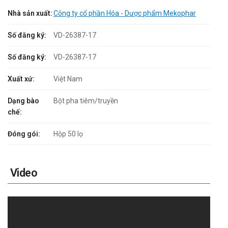
Nhà sản xuất:
Công ty cổ phần Hóa - Dược phẩm Mekophar
Số đăng ký:
VD-26387-17
Số đăng ký:
VD-26387-17
Xuất xứ:
Việt Nam
Dạng bào
Bột pha tiêm/truyền
chế:
Đóng gói:
Hộp 50 lọ
Video