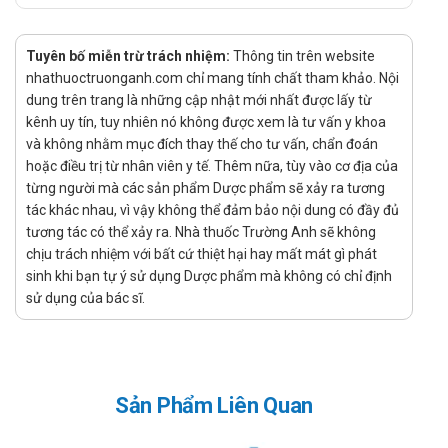
1000000IU
Tuyên bố miễn trừ trách nhiệm:
Thông tin trên website
Ðiều trị các loại nhiễm khuẩn do các chủng nhạy cảm với
nhathuoctruonganh.com chỉ mang tính chất tham khảo. Nội
penicillin G như
dung trên trang là những cập nhật mới nhất được lấy từ
Các vết thương nhiễm khuẩn và các nhiễm khuẩn ở mũi,
kênh uy tín, tuy nhiên nó không được xem là tư vấn y khoa
và không nhằm mục đích thay thế cho tư vấn, chẩn đoán
họng, xoang mũi, đường hô hấp và tai giữa.
hoặc điều trị từ nhân viên y tế. Thêm nữa, tùy vào cơ địa của
Nhiễm khuẩn máu hoặc nhiễm mủ huyết do vi khuẩn nhạy
từng người mà các sản phẩm Dược phẩm sẽ xảy ra tương
cảm.
tác khác nhau, vì vậy không thể đảm bảo nội dung có đầy đủ
tương tác có thể xảy ra. Nhà thuốc Trường Anh sẽ không
Viêm xương tủy cấp và mạn.
chịu trách nhiệm với bất cứ thiệt hại hay mất mát gì phát
Viêm màng trong tim do nhiễm khuẩn.
sinh khi bạn tự ý sử dụng Dược phẩm mà không có chỉ định
Viêm màng não do các vi khuẩn nhạy cảm.
sử dụng của bác sĩ.
Viêm phổi nặng do Pneumococcus.
Cách dùng – liều dùng của Penicillin G
1000000IU
Sản Phẩm Liên Quan
Hướng dẫn sử dụng: