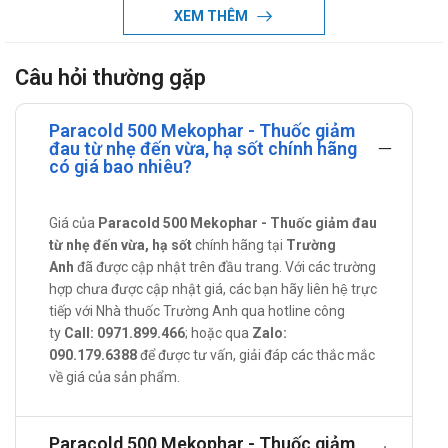
Paracetamol (hay còn gọi là Acetaminophen) là hoạt chất có
XEM THÊM
tác dụng giảm đau và hạ sốt. Ngoài ra, Paracetamol là loại
thuốc giảm đau hiệu quả thay thế cho Aspirin, tuy nhiên
Câu hỏi thường gặp
Paracetamol lại không có tác dụng điều trị viêm như Aspirin.
Paracetamol thường được chỉ định điều trị trong các trường
Paracold 500 Mekophar - Thuốc giảm
hợp đau và sốt từ nhẹ đến vừa như đau đầu, đau cơ, đau khớp,
đau từ nhẹ đến vừa, hạ sốt chính hãng
có giá bao nhiêu?
đau lưng, đau răng, hạ sốt... Thuốc cũng có tác dụng giảm
đau đối với người bị viêm khớp nhẹ, trường hợp viêm nặng
hơn như viêm sưng khớp cơ thì việc sử dụng Paracetamol sẽ
Giá của
Paracold 500 Mekophar - Thuốc giảm đau
từ nhẹ đến vừa, hạ sốt
chính hãng tại
Trường
không hiệu quả.
Anh
đã được cập nhật trên đầu trang. Với các trường
Tác dụng - Chỉ định của Paracold 500
hợp chưa được cập nhật giá, các bạn hãy liên hệ trực
tiếp với Nhà thuốc Trường Anh qua hotline công
Giảm đau tạm thời trong các chứng đau từ nhẹ đến vừa, hạ
ty
Call: 0971.899.466
; hoặc qua
Zalo:
sốt trong các trường hợp:
090.179.6388
để được tư vấn, giải đáp các thắc mắc
Sốt do chích ngừa, cảm lạnh, cảm cúm, viêm họng, viêm
về giá của sản phẩm.
xoang do nhiễm khuẩn hay thời tiết,…
Đau đầu, đau tai, đau răng, mọc răng, nhổ răng, đau do
Paracold 500 Mekophar - Thuốc giảm