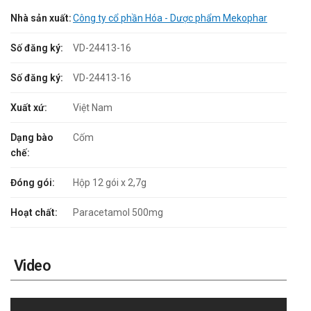
Nhà sản xuất:
Công ty cổ phần Hóa - Dược phẩm Mekophar
Số đăng ký:
VD-24413-16
Số đăng ký:
VD-24413-16
Xuất xứ:
Việt Nam
Dạng bào
Cốm
chế:
Đóng gói:
Hộp 12 gói x 2,7g
Hoạt chất:
Paracetamol 500mg
Video