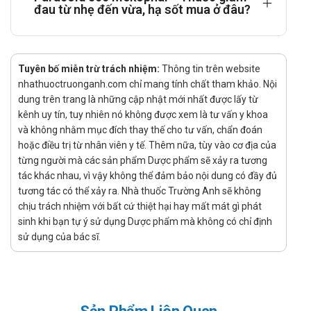
chấn thương, sau phẫu thuật cắt amidan
đau từ nhẹ đến vừa, hạ sốt mua ở đâu?
Cách dùng – liều dùng của Paracold 500
Hướng dẫn sử dụng:
Tuyên bố miễn trừ trách nhiệm:
Thông tin trên website
Liều dùng:
nhathuoctruonganh.com chỉ mang tính chất tham khảo. Nội
Người lớn và trẻ em trên 12 tuổi: Sử dụng liều 500 -
dung trên trang là những cập nhật mới nhất được lấy từ
kênh uy tín, tuy nhiên nó không được xem là tư vấn y khoa
1000mg/ lần mỗi 4 - 6 giờ khi cần thiết nhưng không
và không nhằm mục đích thay thế cho tư vấn, chẩn đoán
được quá 4g/ ngày;
hoặc điều trị từ nhân viên y tế. Thêm nữa, tùy vào cơ địa của
Trẻ em từ 6 - 12 tuổi: Sử dụng liều 250 - 500mg/ lần
từng người mà các sản phẩm Dược phẩm sẽ xảy ra tương
mỗi 4 - 6 giờ khi cần thiết, tối đa 4 lần/ ngày;
tác khác nhau, vì vậy không thể đảm bảo nội dung có đầy đủ
tương tác có thể xảy ra. Nhà thuốc Trường Anh sẽ không
Không được tự ý dùng thuốc Paracold để giảm đau
chịu trách nhiệm với bất cứ thiệt hại hay mất mát gì phát
quá 10 ngày đối với người lớn và quá 5 ngày đối với trẻ
sinh khi bạn tự ý sử dụng Dược phẩm mà không có chỉ định
em;
sử dụng của bác sĩ.
Không được tự ý dùng thuốc Paracold để hạ sốt trong
những trường hợp sốt quá cao (trên 39,5°C), kéo dài
trên 3 ngày hoặc sốt tái phát.