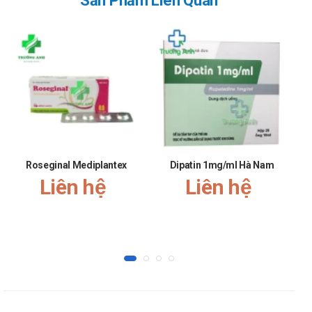
Sản Phẩm Liên Quan
Cách dùng:
Thuốc dùng đường uống.
Quên liều:
Hạn chế quên liều để đảm bảo hiệu quả tốt nhất khi sử
dụng sản phẩm.
Nếu đã quên liều hãy sử dụng ngay khi nhớ ra, không sử
dụng gộp những liều đã quên.
Chống chỉ định của Paracold 500
Roseginal Mediplantex
Dipatin 1mg/ml Hà Nam
Mẫn cảm với paracetamol.
Liên hệ
Liên hệ
Người bệnh nhiều lần thiếu máu hoặc có bệnh tim, phổi, thận,
suy gan.
Người bệnh thiếu hụt glucose-6-phosphate dehydrogenase.
Tác dụng phụ của Paracold 500
Hiếm gặp các tai biến dị ứng như ban đỏ, nổi mề đay. Ngưng
dùng thuốc khi thấy xuất hiện các biểu hiện này.