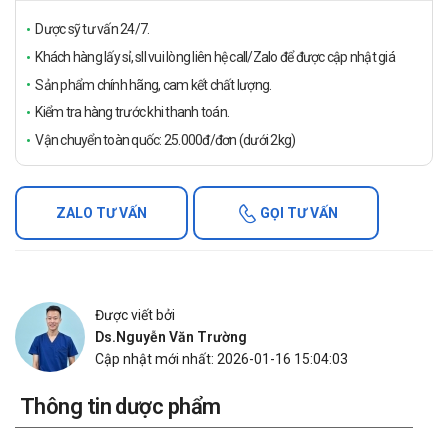
Dược sỹ tư vấn 24/7.
Khách hàng lấy sỉ, sll vui lòng liên hệ call/Zalo để được cập nhật giá
Sản phẩm chính hãng, cam kết chất lượng.
Kiểm tra hàng trước khi thanh toán.
Vận chuyển toàn quốc: 25.000đ/đơn (dưới 2kg)
ZALO TƯ VẤN
GỌI TƯ VẤN
Được viết bởi
Ds.Nguyễn Văn Trường
Cập nhật mới nhất: 2026-01-16 15:04:03
Thông tin dược phẩm