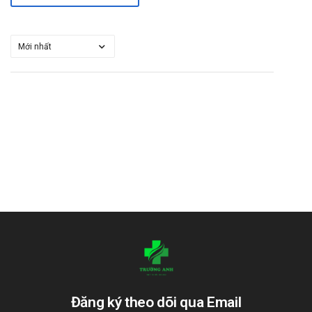
Tài liệu tham khảo: https://drugbank.vn/
“Cám ơn quý khách đã tin dùng sản phẩm và dịch vụ tại
Nhathuoctruonganh.com.
Nhà thuốc Trường Anh sẽ cố gắng
mang tới cho bạn, luôn đồng hành cùng bạn trên chặng đường
chăm sóc sức khỏe”.
Đăng ký theo dõi qua Email