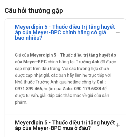
định.
Câu hỏi thường gặp
Cách dùng - Liều dùng Meyerdipin 5
Để điều trị tăng huyết áp và đau thắt ngực, liều phải phù hợp
Meyerdipin 5 - Thuốc điều trị tăng huyết
áp của Meyer-BPC chính hãng có giá
cho từng người bệnh nhân. Nói chung, khởi đầu với liều bình
bao nhiêu?
thường là 5 mg, 1 lần cho 24 giờ. Liều có thể tăng đến 10mg
cho 1 tôn trọng 1 ngày.
Giá của
Meyerdipin 5 - Thuốc điều trị tăng huyết áp
Nếu tác dụng không hiệu quả sau 4 tuần điều trị có thể tăng
của Meyer-BPC
chính hãng tại
Trường Anh
đã được
liều. Không cần điều chỉnh liều khi phối hợp các thuốc lợi tiểu
cập nhật trên đầu trang. Với các trường hợp chưa
thiazid.
được cập nhật giá, các bạn hãy liên hệ trực tiếp với
Nhà thuốc Trường Anh qua hotline công ty
Call:
Lưu ý khi sử dụng Meyerdipin 5
0971.899.466
; hoặc qua
Zalo: 090.179.6388
để
được tư vấn, giải đáp các thắc mắc về giá của sản
Với người giảm chức năng gan, hẹp động mạch chủ, suy tim
phẩm.
sau nhồi máu cơ tim cấp.
Tác dụng phụ khi sử dụng Meyerdipin 5
Meyerdipin 5 - Thuốc điều trị tăng huyết
Toàn thân: phù cổ chân, nhức đầu, chóng mặt, đỏ bừng mặt,
áp của Meyer-BPC mua ở đâu?
có cảm giác nóng, mệt mỏi, suy nhược.