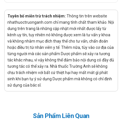
Tiêu hóa: buồn nôn, đau bụng, khó tiêu.
Tuần hoàn: đánh trống ngực.
Tuyên bố miễn trừ trách nhiệm:
Thông tin trên website
nhathuoctruonganh.com chỉ mang tính chất tham khảo. Nội
Hô hấp: khó thở.
dung trên trang là những cập nhật mới nhất được lấy từ
Thần kinh trung ương: chuột rút.
kênh uy tín, tuy nhiên nó không được xem là tư vấn y khoa
và không nhằm mục đích thay thế cho tư vấn, chẩn đoán
Da: ngoại ban, ngứa.
hoặc điều trị từ nhân viên y tế. Thêm nữa, tùy vào cơ địa của
Sử dụng thuốc cho phụ nữ có thai hoặc
từng người mà các sản phẩm Dược phẩm sẽ xảy ra tương
đang cho con bú
tác khác nhau, vì vậy không thể đảm bảo nội dung có đầy đủ
tương tác có thể xảy ra. Nhà thuốc Trường Anh sẽ không
Không dùng Amlodipin cho phụ nữ có thai hay đang cho con
chịu trách nhiệm với bất cứ thiệt hại hay mất mát gì phát
bú.
sinh khi bạn tự ý sử dụng Dược phẩm mà không có chỉ định
sử dụng của bác sĩ.
Sử dụng thuốc cho người lái xe và vận
hành máy móc
Người lái xe hay vận hành máy cần thận trọng, vì thuốc có các
tác dụng không mong muốn thường gặp là chóng mặt, mệt
Sản Phẩm Liên Quan
mỏi, nhức đầu, đánh trống ngực.