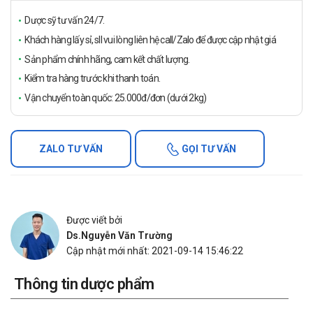
Dược sỹ tư vấn 24/7.
Khách hàng lấy sỉ, sll vui lòng liên hệ call/Zalo để được cập nhật giá
Sản phẩm chính hãng, cam kết chất lượng.
Kiểm tra hàng trước khi thanh toán.
Vận chuyển toàn quốc: 25.000đ/đơn (dưới 2kg)
ZALO TƯ VẤN
GỌI TƯ VẤN
Được viết bởi
Ds.Nguyễn Văn Trường
Cập nhật mới nhất: 2021-09-14 15:46:22
Thông tin dược phẩm