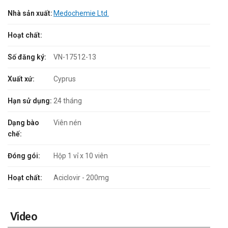
Nhà sản xuất:
Medochemie Ltd.
Hoạt chất:
Số đăng ký:
VN-17512-13
Xuất xứ:
Cyprus
Hạn sử dụng:
24 tháng
Dạng bào
Viên nén
chế:
Đóng gói:
Hộp 1 vỉ x 10 viên
Hoạt chất:
Aciclovir - 200mg
Video