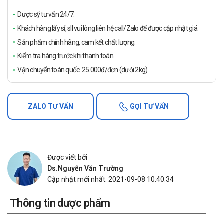
Dược sỹ tư vấn 24/7.
Khách hàng lấy sỉ, sll vui lòng liên hệ call/Zalo để được cập nhật giá
Sản phẩm chính hãng, cam kết chất lượng.
Kiểm tra hàng trước khi thanh toán.
Vận chuyển toàn quốc: 25.000đ/đơn (dưới 2kg)
ZALO TƯ VẤN
GỌI TƯ VẤN
Được viết bởi
Ds.Nguyễn Văn Trường
Cập nhật mới nhất: 2021-09-08 10:40:34
Thông tin dược phẩm