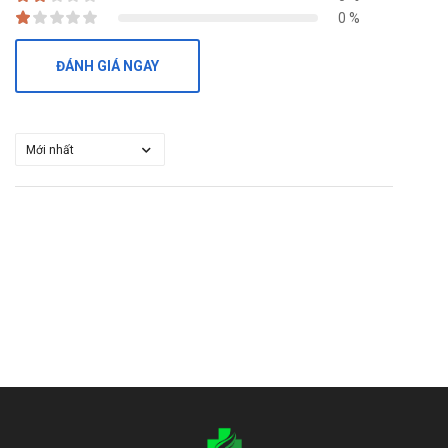
0 %
Hiếm gặp: Khó thở.
Dạ dày ruột:
ĐÁNH GIÁ NGAY
Thường gặp: Buồn nôn, ói mửa, tiêu chảy, đau bụng.
Gan mật:
Hiếm gặp: Tăng thuận nghịch bilirubin và men gan.
Rất hiếm gặp: viêm gan, vàng da.
Da và các mô dưới da:
Thường gặp: ngứa, mẩn đỏ (bao gồm nhạy cảm với ánh
sáng). Thường biến mất sau khi ngưng thuốc.
Ít gặp: mề đay, rụng tóc lan tỏa (ít được báo cáo, do có thể
đã sử dụng các thuốc khác và không xác định được là do
aciclovir).
Hiếm gặp: phù mạch.
Thận niệu:
Hiếm gặp: tăng nhẹ thoáng qua urea và creatinine máu.