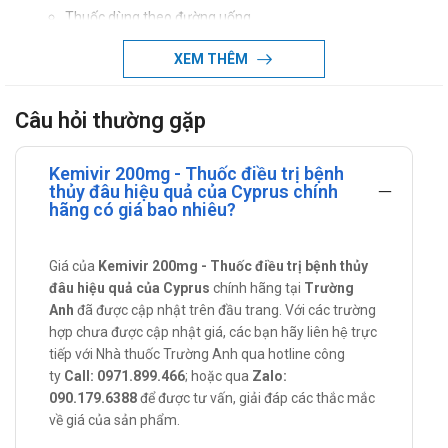
Thuốc dùng theo đường uống.
Liều dùng:
XEM THÊM
Người lớn
Nhiễm Varicella và Herpes zoster: 800 mg x 5
Câu hỏi thường gặp
lần/ngày, mỗi lần cách nhau 4 giờ, không dùng thuốc
vào buổi tối. Thời gian điều trị nên kéo dài 7 ngày. Ở
Kemivir 200mg - Thuốc điều trị bệnh
các bệnh nhân kém hấp thu qua đường ruột, hoặc suy
thủy đâu hiệu quả của Cyprus chính
hãng có giá bao nhiêu?
giảm miễn dịch nặng, nên sử dụng dạng tiêm tĩnh
mạch. Điều trị Herpes zoster sẽ nhận được kết quả tốt
Giá của
khi việc điều trị được tiến hành sớm nhất sau khi có
Kemivir 200mg - Thuốc điều trị bệnh thủy
đâu hiệu quả của Cyprus
chính hãng tại
Trường
ban xuất hiện. Điều trị thủy đậu ở các bệnh nhân suy
Anh
đã được cập nhật trên đầu trang. Với các trường
giảm miễn dịch nên được bắt đầu trong vòng 24 giờ
hợp chưa được cập nhật giá, các bạn hãy liên hệ trực
sau khi có ban xuất hiện.
tiếp với Nhà thuốc Trường Anh qua hotline công
Trẻ em
ty
Call: 0971.899.466
; hoặc qua
Zalo:
090.179.6388
để được tư vấn, giải đáp các thắc mắc
Nhiễm aricella: việc điều trị nên kéo dài 5 ngày.
về giá của sản phẩm.
Trẻ ≥ 6 tuổi: 800mg x 4 lần/ngày.