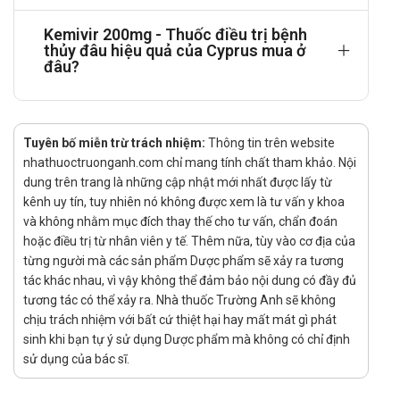
Chưa có thông tin về ngăn chặn nhiễm Herpes simplex
Kemivir 200mg - Thuốc điều trị bệnh
hoặc điều trị nhiễm Herpes zoster ở các trẻ suy giảm
thủy đâu hiệu quả của Cyprus mua ở
đâu?
miễn dịch.
Người già: cùng với độ thanh thải ercatinin, độ thanh thải
toàn bộ acielovir của cơ thế cũng giảm. Sự hydrat hoá
thích hợp ở các bệnh nhân này phải được duy trì.
Tuyên bố miễn trừ trách nhiệm:
Thông tin trên website
nhathuoctruonganh.com chỉ mang tính chất tham khảo. Nội
Chú ý đến việc cần thiết phải giảm liều, đặc biệt ở các bệnh
dung trên trang là những cập nhật mới nhất được lấy từ
nhân suy thận.
kênh uy tín, tuy nhiên nó không được xem là tư vấn y khoa
Suy thận
và không nhằm mục đích thay thế cho tư vấn, chẩn đoán
hoặc điều trị từ nhân viên y tế. Thêm nữa, tùy vào cơ địa của
Trong điều trị nhiễm Variezlla và Herpes zosier, việc
từng người mà các sản phẩm Dược phẩm sẽ xảy ra tương
điều chỉnh liều được khuyến cáo như sau:
tác khác nhau, vì vậy không thể đảm bảo nội dung có đầy đủ
Suy thận trung bình độ thanh thải creatinin 10mL -
tương tác có thể xảy ra. Nhà thuốc Trường Anh sẽ không
25mL/phút, liều 800 mg x 3 lần/ngày, mỗi lần cách
chịu trách nhiệm với bất cứ thiệt hại hay mất mát gì phát
sinh khi bạn tự ý sử dụng Dược phẩm mà không có chỉ định
nhau 8 giờ.
sử dụng của bác sĩ.
Suy thận nặng, độ thanh thải creatinin < 10mL/phút,
liều 800 mg x 2 lần /ngày cách mỗi 12 giờ.