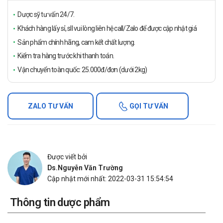
Dược sỹ tư vấn 24/7.
Khách hàng lấy sỉ, sll vui lòng liên hệ call/Zalo để được cập nhật giá
Sản phẩm chính hãng, cam kết chất lượng.
Kiểm tra hàng trước khi thanh toán.
Vận chuyển toàn quốc: 25.000đ/đơn (dưới 2kg)
ZALO TƯ VẤN
GỌI TƯ VẤN
Được viết bởi
Ds.Nguyễn Văn Trường
Cập nhật mới nhất: 2022-03-31 15:54:54
Thông tin dược phẩm