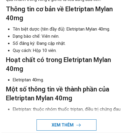
Thông tin cơ bản về Eletriptan Mylan
40mg
Tên biệt dược (tên đầy đủ): Eletriptan Mylan 40mg.
Dạng bào chế: Viên nén.
Số đăng ký: Đang cập nhật.
Quy cách: Hộp 10 viên.
Hoạt chất có trong Eletriptan Mylan
40mg
Eletriptan 40mg.
Một số thông tin về thành phần của
Eletriptan Mylan 40mg
Eletriptan: thuộc nhóm thuốc triptan, điều trị chứng đau
nửa đầu bằng cách tác động đến serotonin (hóa chất tự
nhiên trong cơ thể) làm thu hẹp các mạch máu trong não.
XEM THÊM
Tác dụng - Chỉ định của Eletriptan Mylan