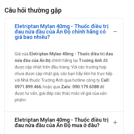
40mg
Câu hỏi thường gặp
Điều trị chứng đau nửa đầu có hoặc không kèm theo buồn
Eletriptan Mylan 40mg - Thuốc điều trị
nôn, nhạy cảm với ánh sáng hoặc âm thanh ở người lớn.
đau nửa đầu của Ấn Độ chính hãng có
Cách dùng - liều dùng của Eletriptan
giá bao nhiêu?
Mylan 40mg
Giá của
Eletriptan Mylan 40mg - Thuốc điều trị đau
Hướng dẫn sử dụng:
nửa đầu của Ấn Độ
chính hãng tại
Trường Anh
đã
Cách dùng:
được cập nhật trên đầu trang. Với các trường hợp
chưa được cập nhật giá, các bạn hãy liên hệ trực tiếp
Sử dụng bằng đường uống, nên nuốt toàn bộ viên
với Nhà thuốc Trường Anh qua hotline công ty
Call:
thuốc, với một cốc nước, trước hoặc sau bữa ăn.
0971.899.466
; hoặc qua
Zalo: 090.179.6388
để
Liều dùng:
được tư vấn, giải đáp các thắc mắc về giá của sản
Khởi đầu: 40mg/ngày.
phẩm.
Sau 2 giờ nếu cơn đau đầu xuất hiện lại hoặc tình
trạng đau đầu không giảm, bạn có thể sử dụng tiếp
Eletriptan Mylan 40mg - Thuốc điều trị
viên thuốc thứ 2.
đau nửa đầu của Ấn Độ mua ở đâu?
Tối đa: 80 mg (viên nén 2 x 40 mg) trong 24 giờ.