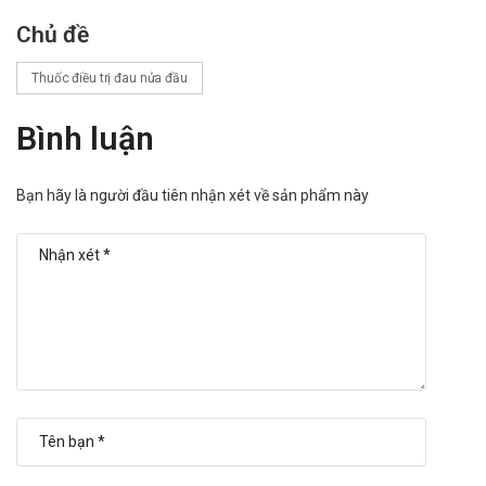
thời gian bị đau nửa đầu hoặc sau khi dùng thuốc này.
Chủ đề
Làm gì khi quá liều Eletriptan Mylan
Thuốc điều trị đau nửa đầu
40mg?
Chưa có báo cáo về các triệu chứng quá liều khi sử dụng
Bình luận
sản phẩm. Nếu có các biểu hiện bất thường xảy ra, cần
đến ngay cơ sở y tế gần nhất để được theo dõi và có giải
Bạn hãy là người đầu tiên nhận xét về sản phẩm này
pháp điều trị kịp thời.
Bảo quản
Bảo quản nơi khô ráo thoáng mát, tránh ánh sáng mặt trời
chiếu trực tiếp.
Nhiệt độ bảo quản thích hợp là dưới 30 độ C.
Để xa tầm tay của trẻ em.
Nhà sản xuất
Mylan.
Sản phẩm tương tự