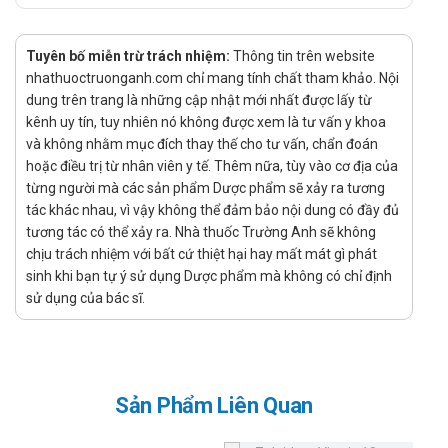
Quên liều:
Dùng liều đó ngay khi nhớ ra. Nếu gần đến giờ uống liều
Tuyên bố miễn trừ trách nhiệm:
Thông tin trên website
kế tiếp, hãy bỏ qua liều quên. Tuyệt đối, không uống
nhathuoctruonganh.com chỉ mang tính chất tham khảo. Nội
gấp đôi liều để bù.
dung trên trang là những cập nhật mới nhất được lấy từ
Những cơn đau nửa đầu giảm mạnh, đồng thời trong người không
kênh uy tín, tuy nhiên nó không được xem là tư vấn y khoa
còn thấy khó chịu với tình trạng buồn nôn, nhạy cảm với ánh sáng
và không nhằm mục đích thay thế cho tư vấn, chẩn đoán
hoặc âm thanh sau 2 giờ kể từ khi uống Eletriptan Mylan 40mg
hoặc điều trị từ nhân viên y tế. Thêm nữa, tùy vào cơ địa của
từng người mà các sản phẩm Dược phẩm sẽ xảy ra tương
của Ấn Độ.
tác khác nhau, vì vậy không thể đảm bảo nội dung có đầy đủ
Chống chỉ định của Eletriptan Mylan
tương tác có thể xảy ra. Nhà thuốc Trường Anh sẽ không
40mg
chịu trách nhiệm với bất cứ thiệt hại hay mất mát gì phát
sinh khi bạn tự ý sử dụng Dược phẩm mà không có chỉ định
Đối tượng có tiền sử dị ứng với bất cứ thành phần nào của
sử dụng của bác sĩ.
thuốc.
Bệnh gan hoặc thận nặng;
Huyết áp cao vừa đến nặng hoặc huyết áp cao nhẹ, không
được điều trị;
Sản Phẩm Liên Quan
Có vấn đề về tim (chẳng hạn như đau tim, đau thắt ngực,
suy tim hoặc bất thường nhịp tim nghiêm trọng (loạn nhịp