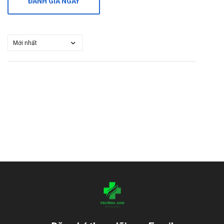
ĐÁNH GIÁ NGAY
Mua hàng qua số điện thoại hotline:
Call/Zalo:
090.179.6388
để được gặp dược sĩ đại học tư vấn cụ thể
và nhanh nhất.