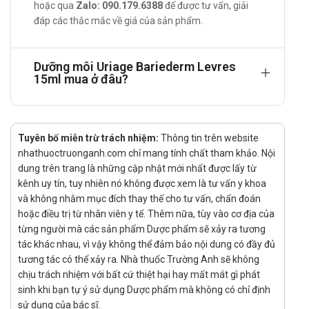
Sự kết hợp của hai loại polymer cô lập da trong việc
hoặc qua
Zalo: 090.179.6388
để được tư vấn, giải
ngăn chặn môi khô nứt nẻ trong tương lai
đáp các thắc mắc về giá của sản phẩm.
Giúp làm dịu môi
Mang lại sự thoải mái hơn
Dưỡng môi Uriage Bariederm Levres
Chỉ định:
15ml mua ở đâu?
Phù hợp cho việc ngăn khô nứt da và đau nhức đầu
ngực của phụ nữ cho con bú
Cách dùng – liều dùng của Dưỡng môi
Tuyên bố miễn trừ trách nhiệm:
Thông tin trên website
Uriage Bariederm Levres 15ml
nhathuoctruonganh.com chỉ mang tính chất tham khảo. Nội
dung trên trang là những cập nhật mới nhất được lấy từ
Liều dùng:
kênh uy tín, tuy nhiên nó không được xem là tư vấn y khoa
Thoa nhẹ nhàng lên vùng da cần dưỡng, thoa đều để
và không nhằm mục đích thay thế cho tư vấn, chẩn đoán
sản phẩm có thể thẩm thấu xuống da.
hoặc điều trị từ nhân viên y tế. Thêm nữa, tùy vào cơ địa của
từng người mà các sản phẩm Dược phẩm sẽ xảy ra tương
Dùng nhiều lần trong ngày.
tác khác nhau, vì vậy không thể đảm bảo nội dung có đầy đủ
Cách dùng:
tương tác có thể xảy ra. Nhà thuốc Trường Anh sẽ không
Sản phẩm bôi da.
chịu trách nhiệm với bất cứ thiệt hại hay mất mát gì phát
Chống chỉ định của Dưỡng môi Uriage
sinh khi bạn tự ý sử dụng Dược phẩm mà không có chỉ định
sử dụng của bác sĩ.