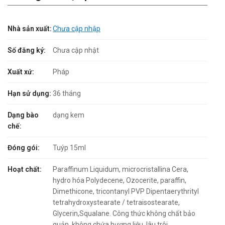
Nhà sản xuất:
Chưa cập nhập
Số đăng ký:
Chưa cập nhật
Xuất xứ:
Pháp
Hạn sử dụng:
36 tháng
Dạng bào
dạng kem
chế:
Đóng gói:
Tuýp 15ml
Hoạt chất:
Paraffinum Liquidum, microcristallina Cera,
hydro hóa Polydecene, Ozocerite, paraffin,
Dimethicone, tricontanyl PVP Dipentaerythrityl
tetrahydroxystearate / tetraisostearate,
Glycerin,Squalane. Công thức không chất bảo
quản, không chứa hương liệu, lâu trôi.