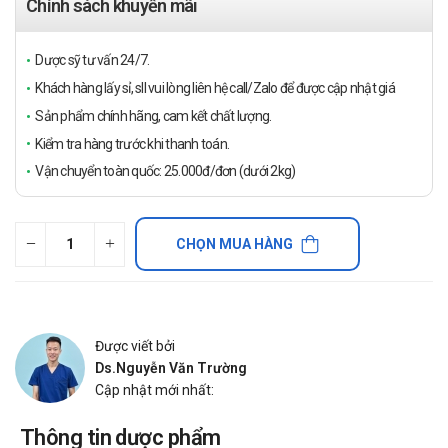
Chính sách khuyến mãi
Dược sỹ tư vấn 24/7.
Khách hàng lấy sỉ, sll vui lòng liên hệ call/Zalo để được cập nhật giá
Sản phẩm chính hãng, cam kết chất lượng.
Kiểm tra hàng trước khi thanh toán.
Vận chuyển toàn quốc: 25.000đ/đơn (dưới 2kg)
CHỌN MUA HÀNG
Được viết bởi
Ds.Nguyễn Văn Trường
Cập nhật mới nhất:
Thông tin dược phẩm