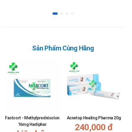
Sản phẩm tương tự
Vaseline Pure QM 10g
Stanhome Nutri Balm 200ml
Egeria Lucaderma-TS 75gr
Nguồn tham khảo: nghidinh15.vfa.gov.vn/
“Cám ơn quý khách đã tin dùng sản phẩm và dịch vụ
Sản Phẩm Cùng Hãng
tại
Nhathuoctruonganh.com.
Nhà thuốc Trường Anh sẽ cố gắng
mang tới cho bạn, luôn đồng hành cùng bạn trên chặng đường
chăm sóc sức khỏe”.
Fastcort - Methylprednisolon
Acnetop Healing Pharma 20g
16mg Hadiphar
240,000 đ