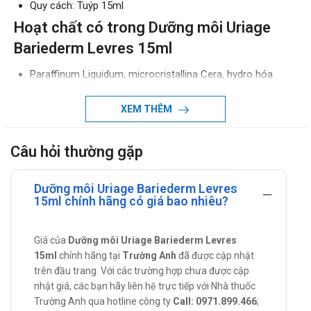
Quy cách: Tuýp 15ml
Hoạt chất có trong Dưỡng môi Uriage
Bariederm Levres 15ml
Paraffinum Liquidum, microcristallina Cera, hydro hóa
Polydecene, Ozocerite, paraffin, Dimethicone, tricontanyl
PVP Dipentaerythrityl tetrahydroxystearate /
XEM THÊM
tetraisostearate, Glycerin,Squalane.
Công thức không chất bảo quản, không chứa hương liệu,
Câu hỏi thường gặp
lâu trôi.
Tác dụng - Chỉ định của Dưỡng môi
Dưỡng môi Uriage Bariederm Levres
Uriage Bariederm Levres 15ml
15ml chính hãng có giá bao nhiêu?
Tác dụng:
Giá của
Dưỡng môi Uriage Bariederm Levres
Kem dưỡng môi Uriage dùng cho môi khô, nứt nẻ, giúp
15ml
chính hãng tại
Trường Anh
đã được cập nhật
chăm sóc, làm dịu da môi.
trên đầu trang. Với các trường hợp chưa được cập
Dược cấp bằng sáng chế – Poly-2p – có tác dụng cách
nhật giá, các bạn hãy liên hệ trực tiếp với Nhà thuốc
ly, chăm sóc và làm dịu vùng da môi bị thương tổn.
Trường Anh qua hotline công ty
Call: 0971.899.466
;