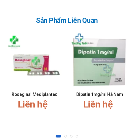
Với nhiễm khuẩn đường tiết niệu dưới, liều khuyên dùng là
375mg, dùng 2 lần trong 24 giờ hoặc 500mg, dùng mỗi
Sản Phẩm Liên Quan
ngày 1 lần.
Liều khuyên dùng trong viêm phế quản là 375mg hoặc
500mg, dùng 2 lần trong 24 giờ.
Với bệnh nhân viêm phổi và viêm xoang, liều khuyên dùng
là 750mg, dùng 2 lần trong 24 giờ.
Trong điều trị nhiễm khuẩn do S.pyogenes (liên cầu nhóm
A), nên dùng Ceclor ít nhất 10 ngày.
Lưu ý: Liều dùng trên chỉ mang tính chất tham khảo. Liều
Roseginal Mediplantex
Dipatin 1mg/ml Hà Nam
dùng cụ thể tùy thuộc vào thể trạng và mức độ diễn tiến
Liên hệ
Liên hệ
của bệnh. Để có liều dùng phù hợp, bạn cần tham khảo ý
kiến bác sĩ hoặc chuyên viên y tế.
Chống chỉ định của Ceclor Tabs 375mg
Thuốc Ceclor chống chỉ định cho người có tiền sử mẫn cảm