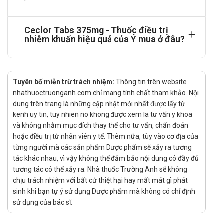
bao gồm viêm bàng quang và vi khuẩn niệu không triệu
chứng do E.coli, K.pneumoniae, P.mirabilis và S.saprophyticus.
Ceclor Tabs 375mg - Thuốc điều trị
Điều trị nhiễm khuẩn da và cấu trúc da do S.pyogenes (liên
nhiễm khuẩn hiệu quả của Ý mua ở đâu?
cầu nhóm A), S.aureus (bao gồm những chủng tiết β-
lactamase) và S.epidermidis (bao gồm những chủng tiết β-
lactamase).
Tuyên bố miễn trừ trách nhiệm:
Thông tin trên website
Cách dùng – Liều dùng Ceclor Tabs
nhathuoctruonganh.com chỉ mang tính chất tham khảo. Nội
375mg
dung trên trang là những cập nhật mới nhất được lấy từ
kênh uy tín, tuy nhiên nó không được xem là tư vấn y khoa
Cách dùng:
và không nhằm mục đích thay thế cho tư vấn, chẩn đoán
hoặc điều trị từ nhân viên y tế. Thêm nữa, tùy vào cơ địa của
Ceclor có thể uống lúc đói hoặc lúc no. Tuy nhiên uống lúc
từng người mà các sản phẩm Dược phẩm sẽ xảy ra tương
no thuốc được hấp thu tốt hơn. Viên thuốc không được
tác khác nhau, vì vậy không thể đảm bảo nội dung có đầy đủ
cắt, nghiền nát hoặc nhai.
tương tác có thể xảy ra. Nhà thuốc Trường Anh sẽ không
Liều dùng:
chịu trách nhiệm với bất cứ thiệt hại hay mất mát gì phát
sinh khi bạn tự ý sử dụng Dược phẩm mà không có chỉ định
Liều khuyên dùng trong viêm họng, viêm amidan, nhiễm
sử dụng của bác sĩ.
khuẩn da và các cấu trúc da là 375mg, dùng 2 lần trong 24
giờ.