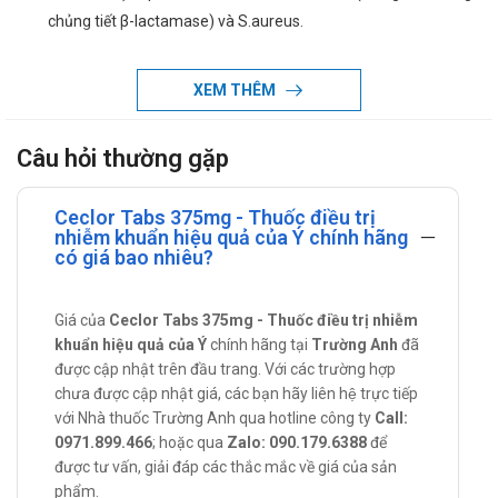
chủng tiết β-lactamase) và S.aureus.
Điều trị viêm họng và viêm amidan do S.pyogenes (liên cầu
nhóm A). (Penicillin là thuốc thường được chọn để điều trị và
XEM THÊM
phòng ngừa nhiễm khuẩn do liên cầu, kể cả điều trị dự phòng
thấp khớp. Nói chung, Ceclor điều trị có hiệu quả các trường
Câu hỏi thường gặp
hợp nhiễm liên cầu ở vùng hầu họng; tuy nhiên, hiện nay chưa
có các số liệu đáng kể về hiệu quả của Ceclor trong phòng
Ceclor Tabs 375mg - Thuốc điều trị
ngừa thấp khớp).
nhiễm khuẩn hiệu quả của Ý chính hãng
có giá bao nhiêu?
Điều trị viêm phổi do S.pneumonia, H.influenzae (bao gồm
những chủng tiết β-lactamase) và M.catarrhalis (bao gồm
Giá của
Ceclor Tabs 375mg - Thuốc điều trị nhiễm
những chủng tiết β-lactamase).
khuẩn hiệu quả của Ý
chính hãng tại
Trường Anh
đã
Điều trị viêm xoang do S.pneumonia (chỉ những chủng nhạy
được cập nhật trên đầu trang. Với các trường hợp
cảm với penicillin), H.influenzae (bao gồm những chủng tiết β-
chưa được cập nhật giá, các bạn hãy liên hệ trực tiếp
lactamase) và M.catarrhalis (bao gồm những chủng tiết β-
với Nhà thuốc Trường Anh qua hotline công ty
Call:
lactamase).
0971.899.466
; hoặc qua
Zalo: 090.179.6388
để
được tư vấn, giải đáp các thắc mắc về giá của sản
Điều trị nhiễm khuẩn đường tiết niệu dưới không biến chứng
phẩm.