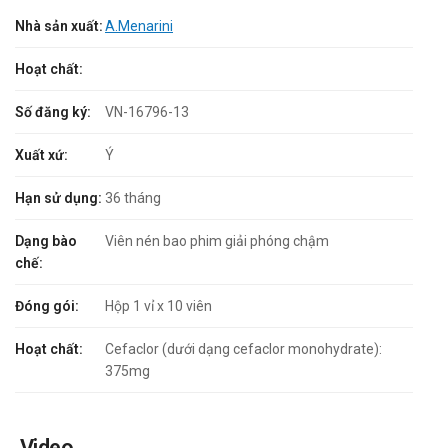
Nhà sản xuất:
A.Menarini
Hoạt chất:
Số đăng ký:
VN-16796-13
Xuất xứ:
Ý
Hạn sử dụng:
36 tháng
Dạng bào
Viên nén bao phim giải phóng chậm
chế:
Đóng gói:
Hộp 1 vỉ x 10 viên
Hoạt chất:
Cefaclor (dưới dạng cefaclor monohydrate):
375mg
Video