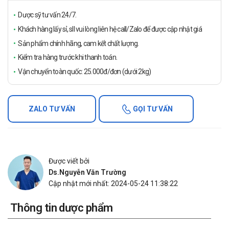
Dược sỹ tư vấn 24/7.
Khách hàng lấy sỉ, sll vui lòng liên hệ call/Zalo để được cập nhật giá
Sản phẩm chính hãng, cam kết chất lượng.
Kiểm tra hàng trước khi thanh toán.
Vận chuyển toàn quốc: 25.000đ/đơn (dưới 2kg)
ZALO TƯ VẤN
GỌI TƯ VẤN
Được viết bởi
Ds.Nguyễn Văn Trường
Cập nhật mới nhất: 2024-05-24 11:38:22
Thông tin dược phẩm