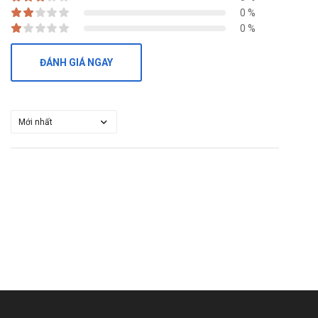
0 %
Hạn sử dụng
0 %
36 tháng kể từ ngày sản xuất
ĐÁNH GIÁ NGAY
Nhà sản xuất
ACS Dobfar S.P.A - Ý
Sản phẩm tương tự
Cifga
Broncho-Vaxom Children 3,5mg
Atmuzyn 400
Giá
Ceclor Tabs 375mg
là bao nhiêu?
Ceclor Tabs 375mg
hiện đang được bán sỉ lẻ tại
Trường
Anh
. Các bạn vui lòng liên hệ hotline công ty
Call/Zalo:
090.179.6388
để được giải đáp thắc mắc về giá.
Mua
Ceclor Tabs 375mg
ở đâu?