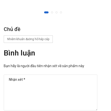
Thường gặp, ADR >1/100
Hệ tiêu hóa: tiêu chảy, nôn, buồn nôn và khó tiêu.
Da: nổi ban, nổi mề đay và ngứa.
Hệ tiết niệu sinh dục: nhiễm candida âm đạo, viêm âm đạo.
Chủ đề
Ít gặp, 1/1000 < ADR < 1/100
Nhiễm khuẩn đường hô hấp cấp
Da: phản ứng giống bệnh huyết thanh.
Hướng dẫn cách xử trí ADR
Bình luận
Thông báo cho bác sĩ những tác dụng không mong muốn
gặp phải khi sử dụng thuốc.
Bạn hãy là người đầu tiên nhận xét về sản phẩm này
Tương tác thuốc
Mức độ hấp thu Ceclor giảm nếu uống các loại thuốc kháng
acid có chứa hydroxit nhôm hoặc hydroxit magnesi trong
vòng 1 giờ sau khi uống Ceclor. Các thuốc kháng H2 không
làm thay đổi tốc độ và mức độ hấp thu thuốc. Cũng như các
kháng sinh thuộc nhóm β-lactam khác, probenecid ức chế sự