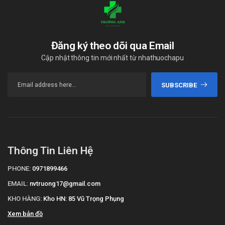
Các bạn có thể dễ dàng mua
Ceclor Tabs 375mg
tại
Trường
Anh Pharm
bằng cách:
Mua hàng trực tiếp tại cửa hàng với khách lẻ theo khung
Đăng ký theo dõi qua Email
giờ
sáng:10h-11h
,
chiều: 14h30-15h30
Cập nhật thông tin mới nhất từ nhathuochapu
Mua hàng trên website:
https://nhathuoctruonganh.com
Mua hàng qua số điện thoại hotline:
Call/Zalo:
SUBSCRIBE
090.179.6388
để được gặp dược sĩ đại học tư vấn cụ thể và
nhanh nhất.
Thông Tin Liên Hệ
PHONE:
0971899466
EMAIL:
nvtruong17@gmail.com
KHO HÀNG:
Kho HN: 85 Vũ Trọng Phụng
Xem bản đồ