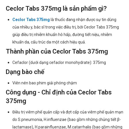
Ceclor Tabs 375mg là sản phẩm gì?
Ceclor Tabs 375mg
là thuốc đang nhận được sự tin dùng
của nhiều y, bác sĩ trong việc điều trị, bởi Ceclor Tabs 375mg
giúp điều trị nhiễm khuẩn hô hấp, đường tiết niệu, nhiễm
khuẩn da, cấu trúc da một cách hiệu quả.
Thành phần của Ceclor Tabs 375mg
Cefaclor (dưới dạng cefaclor monohydrate): 375mg
Dạng bào chế
Viên nén bao phim giải phóng chậm
Công dụng - Chỉ định của Ceclor Tabs
375mg
Điều trị viêm phế quản cấp và đợt cấp của viêm phế quản mạn
do S.pneumonia, H.influenzae (bao gồm những chủng tiết β-
lactamase), H.parainfluenzae, M.catarrhalis (bao gồm những