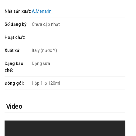
Nhà sản xuất:
A.Menarini
Số đăng ký:
Chưa cập nhật
Hoạt chất:
Xuất xứ:
Italy (nước Ý)
Dạng bào
Dạng sữa
chế:
Đóng gói:
Hộp 1 lọ 120ml
Video