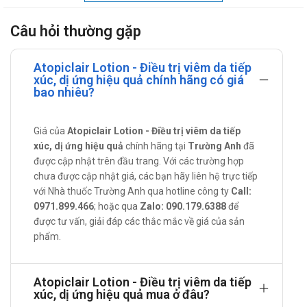
Hyaluronic Acid và Shea Butter: Có khả năng cung cấp
Câu hỏi thường gặp
nước và các lipid cần thiết cho làn da, qua đó tạo thành
một hàng rào bảo vệ làn da dưới các tác động của bên
ngoài.
Atopiclair Lotion - Điều trị viêm da tiếp
xúc, dị ứng hiệu quả chính hãng có giá
Vitis vinifera, Telmesteine, Vitamin C, vitamin E: Bảo vệ
bao nhiêu?
làn da, làm cho hàng rào bảo vệ bên ngoài them vững
chắc, chống chọi được mọi tác động oxy.
Giá của
Atopiclair Lotion - Điều trị viêm da tiếp
Glycyrrhetinic acid: Có vai trò kháng khuẩn, kháng viêm
xúc, dị ứng hiệu quả
chính hãng tại
Trường Anh
đã
hiệu quả, ngoài ra chúng còn có tác dụng làm dịu nhẹ cơn
được cập nhật trên đầu trang. Với các trường hợp
chưa được cập nhật giá, các bạn hãy liên hệ trực tiếp
ngứa rát.
với Nhà thuốc Trường Anh qua hotline công ty
Call:
Chỉ định của Atopiclair Lotion 120ml
0971.899.466
; hoặc qua
Zalo: 090.179.6388
để
Atopiclair Lotion là thuốc gì? được dùng trong những
được tư vấn, giải đáp các thắc mắc về giá của sản
phẩm.
trường hợp nào?
Sản phẩm giúp hỗ trợ dưỡng ẩm, giảm khô ráp trên da,
duy trì độ ẩm vừa đủ trên làn da, qua đó cải thiện quá trình
Atopiclair Lotion - Điều trị viêm da tiếp
xúc, dị ứng hiệu quả mua ở đâu?
phục hồi da do viêm da cơ địa, viêm da tiếp xúc, dị ứng,…