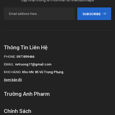
Cập nhật thông tin mới nhất từ nhathuochapu
Lopathen
Mibenolon
SUBSCRIBE
Giá Atopiclair Lotion là bao nhiêu?
Atopiclair Lotion​​
hiện đang được bán sỉ lẻ tại
Trường
Anh
. Các bạn vui lòng liên hệ hotline công ty
Call/Zalo:
090.179.6388
để được giải đáp thắc mắc về giá.
Thông Tin Liên Hệ
Mua Atopiclair Lotion ở đâu?
PHONE:
0971899466
Các bạn có thể dễ dàng mua
Atopiclair Lotion
tại
Trường Anh
EMAIL:
nvtruong17@gmail.com
Pharm
bằng cách:
KHO HÀNG:
Kho HN: 85 Vũ Trọng Phụng
Mua hàng trực tiếp tại cửa hàng với khách lẻ theo
Xem bản đồ
khung giờ
sáng:10h-11h
,
chiều: 14h30-15h30
Mua hàng trên
Trường Anh Pharm
website:
https://nhathuoctruonganh.com
Mua hàng qua số điện thoại hotline:
Call/Zalo:
090.179.6388
để được gặp dược sĩ đại học tư vấn cụ thể
Chính Sách
và nhanh nhất.