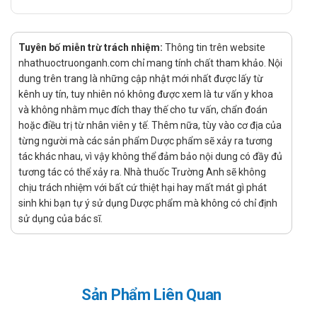
Sữa dưỡng ẩm Atopiclair Lotion có khả năng tạo nên một
lớp hàng rào bảo vệ cho làn da tránh khỏi mọi tác động từ
thời tiết, môi trường,…
Tuyên bố miễn trừ trách nhiệm:
Thông tin trên website
nhathuoctruonganh.com chỉ mang tính chất tham khảo. Nội
Ngoài ra, Atopiclair Lotion 120ml còn giúp giảm đau rát,
dung trên trang là những cập nhật mới nhất được lấy từ
khó chịu, kháng viêm giúp da mau lành hơn.
kênh uy tín, tuy nhiên nó không được xem là tư vấn y khoa
Cách dùng - Liều dùng Atopiclair Lotion
và không nhằm mục đích thay thế cho tư vấn, chẩn đoán
hoặc điều trị từ nhân viên y tế. Thêm nữa, tùy vào cơ địa của
Liều dùng Atopiclair Lotion 120ml
từng người mà các sản phẩm Dược phẩm sẽ xảy ra tương
tác khác nhau, vì vậy không thể đảm bảo nội dung có đầy đủ
Mỗi ngày sử dụng 3 lần, tối đa từ 200 - 250mg trong một
tương tác có thể xảy ra. Nhà thuốc Trường Anh sẽ không
ngày.
chịu trách nhiệm với bất cứ thiệt hại hay mất mát gì phát
Cách dùng Atopiclair Lotion 120ml
sinh khi bạn tự ý sử dụng Dược phẩm mà không có chỉ định
sử dụng của bác sĩ.
Sản phẩm được bào chế dạng sữa nên bệnh nhân sử
dụng bằng đường bôi ngoài da.
Vệ sinh cùng da bị tổn thương sạch sẽ trước khi sử dụng
sản phẩm.
Sản Phẩm Liên Quan
Lấy một lượng Atopiclair Lotion vừa đủ ra tay (đã được vệ