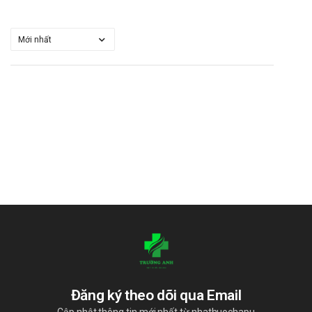
Trong trường hợp khẩn cấp, hãy gọi ngay cho Trung tâm cấp
cứu 115 hoặc đến trạm Y tế địa phương gần nhất.
Bảo quản
Mỗi loại thuốc có bảo quản khác nhau, bạn nên đọc kỹ hướng
sử dụng bảo quản được in trên bao bì.
Hạn sử dụng
Đọc kỹ hướng dẫn sử dụng được in trên bao bì.
Quy cách đóng gói
Mỗi hộp gồm 1 lọ 120ml.
Nhà sản xuất
Công ty Menarini.
Sản phẩm tương tự
Đăng ký theo dõi qua Email
Betasalic 300mg