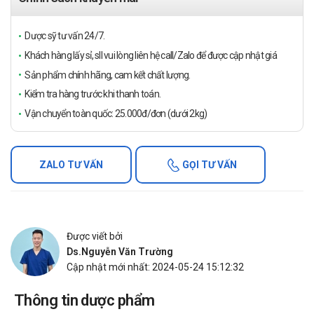
Dược sỹ tư vấn 24/7.
Khách hàng lấy sỉ, sll vui lòng liên hệ call/Zalo để được cập nhật giá
Sản phẩm chính hãng, cam kết chất lượng.
Kiểm tra hàng trước khi thanh toán.
Vận chuyển toàn quốc: 25.000đ/đơn (dưới 2kg)
ZALO TƯ VẤN
GỌI TƯ VẤN
Được viết bởi
Ds.Nguyễn Văn Trường
Cập nhật mới nhất: 2024-05-24 15:12:32
Thông tin dược phẩm