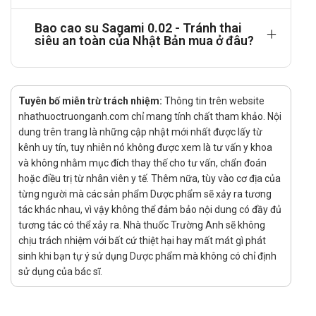
Sagami 0.02
Bao cao su Sagami 0.02 - Tránh thai
Chỉ sử dụng bao cao su một lần.
siêu an toàn của Nhật Bản mua ở đâu?
Bao cao su có thể bị rách bởi móng tay hoặc các vật sắc nhọn
như: Trang sức, khóa quần, đồng hồ,…
Không được ném bao vào bồn cầu vì nó có thể làm tắc bồn
Tuyên bố miễn trừ trách nhiệm:
Thông tin trên website
cầu.
nhathuoctruonganh.com chỉ mang tính chất tham khảo. Nội
dung trên trang là những cập nhật mới nhất được lấy từ
Luôn đọc kỹ thông tin in trên bao bì. Sử dụng theo hướng dẫn.
kênh uy tín, tuy nhiên nó không được xem là tư vấn y khoa
Tác dụng phụ của Bao cao su Sagami
và không nhằm mục đích thay thế cho tư vấn, chẩn đoán
0.02
hoặc điều trị từ nhân viên y tế. Thêm nữa, tùy vào cơ địa của
từng người mà các sản phẩm Dược phẩm sẽ xảy ra tương
Tác dụng phụ có thể không giống nhau tùy vào cơ địa mỗi
tác khác nhau, vì vậy không thể đảm bảo nội dung có đầy đủ
tương tác có thể xảy ra. Nhà thuốc Trường Anh sẽ không
người. Thông báo cho bác sĩ những tác dụng không mong
chịu trách nhiệm với bất cứ thiệt hại hay mất mát gì phát
muốn gặp phải khi dùng bao cao su.
sinh khi bạn tự ý sử dụng Dược phẩm mà không có chỉ định
Tương tác Bao cao su Sagami 0.02
sử dụng của bác sĩ.
Không phản ứng với các loại dầu bôi trơn.