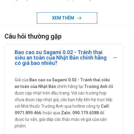
Sản phẩm dùng an toàn cho nam giới.
Cách dùng - Liều dùng Bao cao su
XEM THÊM
Sagami 0.02
Câu hỏi thường gặp
Xé dọc một bên gói, tránh làm rách bao cao su bên trong.
Mang bao cao su vào trong khi dương vật cương.
Bao cao su Sagami 0.02 - Tránh thai
Ngay sau khi xuất tinh, rút dương vật ra khi vẫn còn đang
siêu an toàn của Nhật Bản chính hãng
có giá bao nhiêu?
cương bằng cách giữ chặt bao cao su Chỉ tháo bao cao su ra
khi dương vật đã được rút ra hoàn toàn.
Giá của
Bao cao su Sagami 0.02 - Tránh thai siêu
Hủy bao cao su đã dùng một cách vệ sinh. Gói bao cao su lại
an toàn của Nhật Bản
chính hãng tại
Trường Anh
đã
và bỏ vào thùng rác.
được cập nhật trên đầu trang. Với các trường hợp
Chống chỉ định của Bao cao su Sagami
chưa được cập nhật giá, các bạn hãy liên hệ trực tiếp
0.02
với Nhà thuốc Trường Anh qua hotline công ty
Call:
0971.899.466
; hoặc qua
Zalo: 090.179.6388
để
Mẫn cảm với các thành phần của sản phẩm.
được tư vấn, giải đáp các thắc mắc về giá của sản
phẩm.
Lưu ý thận trọng khi sử dụng Bao cao su