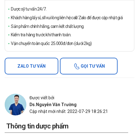
Dược sỹ tư vấn 24/7.
Khách hàng lấy sỉ, sll vui lòng liên hệ call/Zalo để được cập nhật giá
Sản phẩm chính hãng, cam kết chất lượng.
Kiểm tra hàng trước khi thanh toán.
Vận chuyển toàn quốc: 25.000đ/đơn (dưới 2kg)
ZALO TƯ VẤN
GỌI TƯ VẤN
Được viết bởi
Ds.Nguyễn Văn Trường
Cập nhật mới nhất: 2022-07-29 18:26:21
Thông tin dược phẩm