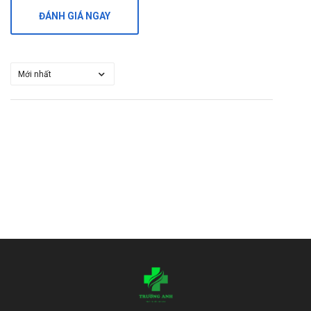
Viên giải độc gan Tonicgans Gia Nguyễn Pharma
hiện
ĐÁNH GIÁ NGAY
đang được bán sỉ lẻ tại
Trường Anh
. Các bạn vui lòng liên
hệ hotline công ty
Call/Zalo: 090.179.6388
để được giải
đáp thắc mắc về giá.
Mua Viên giải độc gan Tonicgans Gia
Nguyễn Pharma ở đâu?
Các bạn có thể dễ dàng mua
Viên giải độc gan Tonicgans Gia
bằng cách:
Nguyễn Pharma
tại
Trường Anh Pharm
Mua hàng trực tiếp tại cửa hàng với khách lẻ theo
khung giờ
sáng:10h-11h
,
chiều: 14h30-15h30
Mua hàng trên
website:
https://nhathuoctruonganh.com
Mua hàng qua số điện thoại hotline:
Call/Zalo:
090.179.6388
để được gặp dược sĩ đại học tư vấn cụ thể
và nhanh nhất.