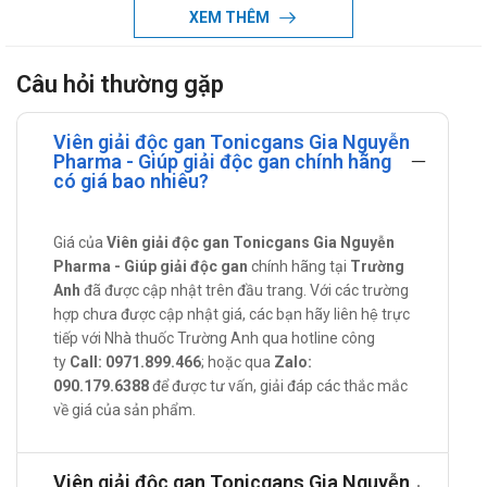
Cao Diệp hạ châu (Phyllanthus amarus extract) 20mg.
XEM THÊM
(Tương đương 0,1g dược liệu Diệp hạ châu).
Cao Bồ công anh (Lactuca indica extract) 20mg.
Câu hỏi thường gặp
(Tương đương 0,1g dược liệu Bồ công anh).
Cao Núc nác (Oroxylum indicum extract) 20mg.
Viên giải độc gan Tonicgans Gia Nguyễn
(Tương đương 0,1g dược liệu Núc nác).
Pharma - Giúp giải độc gan chính hãng
Cao Bìm bìm biếc (Pharbitis nil extract) 16mg.
có giá bao nhiêu?
(Tương đương 0,08g dược liệu Bìm bìm biếc).
Phụ liệu: Gelatin, glycerin, dầu olein cọ tinh luyện vừa đủ
Giá của
Viên giải độc gan Tonicgans Gia Nguyễn
1 viên.
Pharma - Giúp giải độc gan
chính hãng tại
Trường
Một số thông tin về thành phần của Viên
Anh
đã được cập nhật trên đầu trang. Với các trường
giải độc gan Tonicgans Gia Nguyễn
hợp chưa được cập nhật giá, các bạn hãy liên hệ trực
tiếp với Nhà thuốc Trường Anh qua hotline công
Pharma
ty
Call: 0971.899.466
; hoặc qua
Zalo:
090.179.6388
để được tư vấn, giải đáp các thắc mắc
Cao Atiso: Thanh nhiệt, giải độc cơ thể, điều trị mụn nhọt.
về giá của sản phẩm.
Cao Núc nác: chữa tiêu chảy, kiết lỵ, đau dạ dày, viêm
nhiễm đường tiết niệu, tiểu buốt, tiểu ra máu, ho, viêm
họng.
Viên giải độc gan Tonicgans Gia Nguyễn