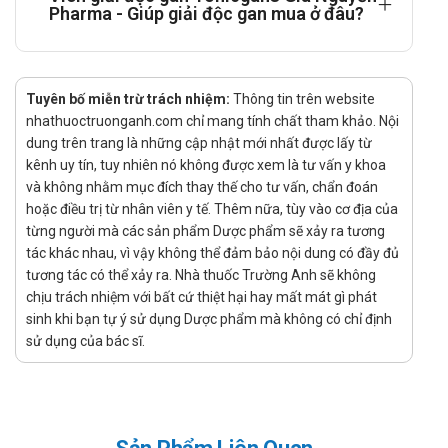
Cao Biển súc: giúp làm tăng khả năng đông máu, hạ huyết
Pharma - Giúp giải độc gan mua ở đâu?
áp, tăng co bóp tử cung, lợi tiểu, chống viêm, chữa kiết lỵ,
táo bón, sỏi thận, đái đường…
Tác dụng - Chỉ định của Viên giải độc gan
Tuyên bố miễn trừ trách nhiệm:
Thông tin trên website
Tonicgans Gia Nguyễn Pharma
nhathuoctruonganh.com chỉ mang tính chất tham khảo. Nội
dung trên trang là những cập nhật mới nhất được lấy từ
Hỗ trợ thanh nhiệt, giải độc gan, giúp bổ gan và tăng
kênh uy tín, tuy nhiên nó không được xem là tư vấn y khoa
cường chức năng gan trong trường hợp viêm gan, xơ gan,
và không nhằm mục đích thay thế cho tư vấn, chẩn đoán
gan nhiễm mỡ, người uống nhiều bia rượu, dùng thuốc dài
hoặc điều trị từ nhân viên y tế. Thêm nữa, tùy vào cơ địa của
ngày có hại đến gan.
từng người mà các sản phẩm Dược phẩm sẽ xảy ra tương
Hỗ trợ giảm triệu chứng vàng da, men gan tăng cao, mệt
tác khác nhau, vì vậy không thể đảm bảo nội dung có đầy đủ
mỏi, ăn uống kém (chán ăn), mụn nhọt, mẩn ngứa do chức
tương tác có thể xảy ra. Nhà thuốc Trường Anh sẽ không
chịu trách nhiệm với bất cứ thiệt hại hay mất mát gì phát
năng gan kém.
sinh khi bạn tự ý sử dụng Dược phẩm mà không có chỉ định
Cách dùng - liều dùng của Viên giải độc
sử dụng của bác sĩ.
gan Tonicgans Gia Nguyễn Pharma
Hướng dẫn sử dụng:
Cách dùng: