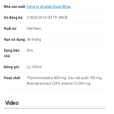
Nhà sản xuất:
Công ty cổ phần Dược Khoa
Số đăng ký:
31824/2015/ATTP-XNCB
Xuất xứ:
Việt Nam
Hạn sử dụng:
36 tháng
Dạng bào
Siro
chế:
Đóng gói:
Lọ 100ml
Hoạt chất:
Thymomoduline 800 mg. Cao việt quất 700 mg.
Acerola extract (25% vitamin C) 500 mg
Video