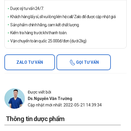
Dược sỹ tư vấn 24/7.
Khách hàng lấy sỉ, sll vui lòng liên hệ call/Zalo để được cập nhật giá
Sản phẩm chính hãng, cam kết chất lượng.
Kiểm tra hàng trước khi thanh toán.
Vận chuyển toàn quốc: 25.000đ/đơn (dưới 2kg)
ZALO TƯ VẤN
GỌI TƯ VẤN
Được viết bởi
Ds.Nguyễn Văn Trường
Cập nhật mới nhất: 2022-05-21 14:39:34
Thông tin dược phẩm