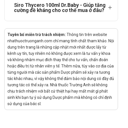
Hướng dẫn sử dụng:
Siro Thycero 100ml Dr.Baby - Giúp tăng
cường đề kháng cho cơ thể mua ở đâu?
Cách dùng:
Sử dụng bằng đường uống, uống trước bữa ăn 30
phút.
Liều dùng:
Tuyên bố miễn trừ trách nhiệm:
Thông tin trên website
nhathuoctruonganh.com chỉ mang tính chất tham khảo. Nội
Trẻ từ 2-5 tuổi: Uống 5ml/lần x 1 lần/ngày.
dung trên trang là những cập nhật mới nhất được lấy từ
Trẻ từ 5-12 tuổi: Uống 5ml/lần x 2 lần/ngày.
kênh uy tín, tuy nhiên nó không được xem là tư vấn y khoa
Trẻ trên 12 tuổi: Uống 5ml/lần x 3 lần/ngày.
và không nhằm mục đích thay thế cho tư vấn, chẩn đoán
Quên liều:
hoặc điều trị từ nhân viên y tế. Thêm nữa, tùy vào cơ địa của
Dùng liều đó ngay khi nhớ ra. Nếu gần đến giờ dùng liều
từng người mà các sản phẩm Dược phẩm sẽ xảy ra tương
tác khác nhau, vì vậy không thể đảm bảo nội dung có đầy đủ
kế tiếp, hãy bỏ qua liều quên. Tuyệt đối, không dùng gấp
tương tác có thể xảy ra. Nhà thuốc Trường Anh sẽ không
đôi liều để bù.
chịu trách nhiệm với bất cứ thiệt hại hay mất mát gì phát
Siro Thycero 100ml Dr.Baby nên được sử dụng hàng ngày, đặc
sinh khi bạn tự ý sử dụng Dược phẩm mà không có chỉ định
biệt là với trẻ có sức khỏe yếu, hay ốm vặt. Công dụng của siro
sử dụng của bác sĩ.
này là tăng cường sức đề kháng, nâng cao hệ miễn dịch; giúp cơ
thể hạn chế mắc các bệnh cảm cúm, dị ứng thông thường.
Chống chỉ định của Siro Thycero 100ml