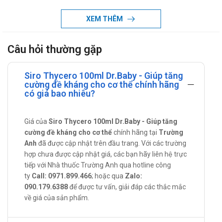
Phụ liệu: Đường saccharose, chất bảo quản (natri
benzoat, 211), nước tinh khiết vừa đủ 100 ml.
XEM THÊM
Một số thông tin về thành phần của Siro
Thycero 100ml Dr.Baby
Câu hỏi thường gặp
Thymomoduline: hỗ trợ dự phòng tái phát nhiễm khuẩn hô
Siro Thycero 100ml Dr.Baby - Giúp tăng
hấp.
cường đề kháng cho cơ thể chính hãng
Cao việt quất: là chất chống oxy hóa mạnh, bảo vệ các tế
có giá bao nhiêu?
bào trước sự xâm nhập của vi khuẩn.
Acerola extract: giúp tăng sức đề kháng cho cơ thể.
Giá của
Siro Thycero 100ml Dr.Baby - Giúp tăng
Tác dụng - Chỉ định của Siro Thycero
cường đề kháng cho cơ thể
chính hãng tại
Trường
100ml Dr.Baby
Anh
đã được cập nhật trên đầu trang. Với các trường
hợp chưa được cập nhật giá, các bạn hãy liên hệ trực
Hỗ trợ tăng cường kháng thể tự nhiên trong cơ thể, tăng
tiếp với Nhà thuốc Trường Anh qua hotline công
cường miễn dịch và sức đề kháng cho cơ thể.
ty
Call: 0971.899.466
; hoặc qua
Zalo:
090.179.6388
để được tư vấn, giải đáp các thắc mắc
Cách dùng - liều dùng của Siro Thycero
về giá của sản phẩm.
100ml Dr.Baby