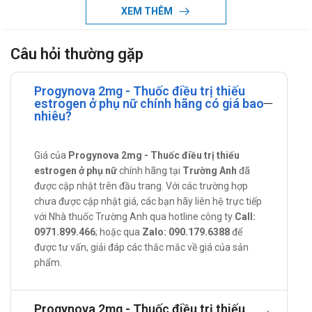
XEM THÊM
Phụ nữ có thai và đang cho con bú
Chảy máu âm đạo không rõ nguyên nhân
Câu hỏi thường gặp
Có, đã hoặc nghi ngờ ung thư vú
Có hoặc nghi ngờ có khối u ở tử cung lành tính hoặc ác tính,
Progynova 2mg - Thuốc điều trị thiếu
do ảnh hưởng của các hormon sinh dục
estrogen ở phụ nữ chính hãng có giá bao
nhiêu?
Hiện tại hoặc có tiền sử bị u gan (lành tính và ác tính)
Các bệnh gan nặng
Giá của
Progynova 2mg - Thuốc điều trị thiếu
Huyết khối động mạch tiến triển (như nhồi máu cơ tim, đột
estrogen ở phụ nữ
chính hãng tại
Trường Anh
đã
quỵ)
được cập nhật trên đầu trang. Với các trường hợp
chưa được cập nhật giá, các bạn hãy liên hệ trực tiếp
Huyết khối tĩnh mạch sâu tiến triển, nghẽn mạch huyết khối
với Nhà thuốc Trường Anh qua hotline công ty
Call:
hoặc có tiền sử mắc các bệnh này
0971.899.466
; hoặc qua
Zalo: 090.179.6388
để
Nguy cơ cao mắc huyết khối động mạch hoặc tĩnh mạch
được tư vấn, giải đáp các thắc mắc về giá của sản
phẩm.
Tăng triglyceride máu nặng
Có tiền sử mẫn cảm với bất cứ thành phần nào của thuốc
Progynova 2mg - Thuốc điều trị thiếu
Cách dùng - Liều dùng Progynova