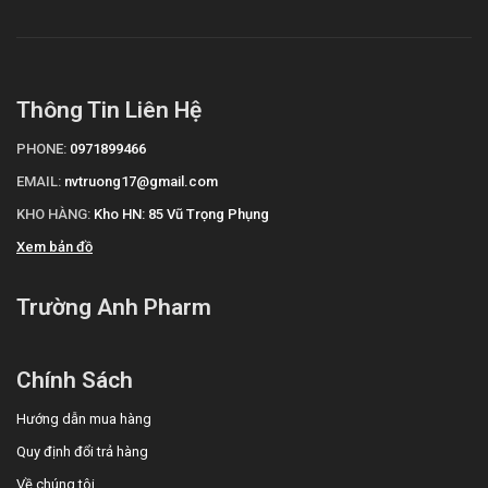
website:
https://nhathuoctruonganh.com
Mua hàng qua số điện thoại hotline:
Call/Zalo:
090.179.6388
để được gặp dược sĩ đại học tư vấn cụ thể
và nhanh nhất.
Thông Tin Liên Hệ
PHONE:
0971899466
EMAIL:
nvtruong17@gmail.com
KHO HÀNG:
Kho HN: 85 Vũ Trọng Phụng
Xem bản đồ
Trường Anh Pharm
Chính Sách
Hướng dẫn mua hàng
Quy định đổi trả hàng
Về chúng tôi