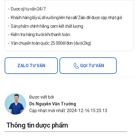
Dược sỹ tư vấn 24/7.
Khách hàng lấy sỉ, sll vui lòng liên hệ call/Zalo để được cập nhật giá
Sản phẩm chính hãng, cam kết chất lượng.
Kiểm tra hàng trước khi thanh toán.
Vận chuyển toàn quốc: 25.000đ/đơn (dưới 2kg)
ZALO TƯ VẤN
GỌI TƯ VẤN
Được viết bởi
Ds.Nguyễn Văn Trường
Cập nhật mới nhất: 2024-12-16 15:25:13
Thông tin dược phẩm