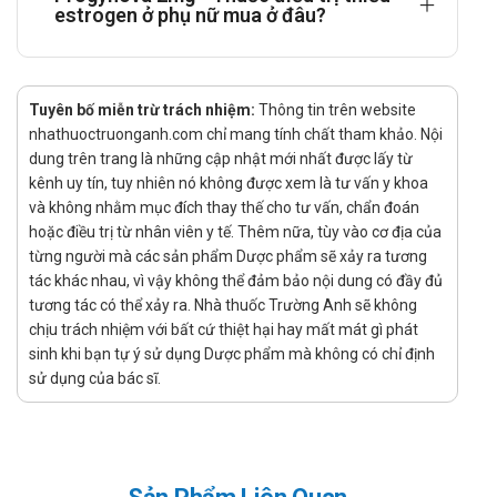
estrogen ở phụ nữ mua ở đâu?
Bệnh nhân đã cắt bỏ tử cung
Có thể dùng thuốc vào bất cứ lúc nào.
Tuyên bố miễn trừ trách nhiệm:
Nếu bệnh nhân có tử cung còn nguyên vẹn và vẫn có kinh
Thông tin trên website
nhathuoctruonganh.com chỉ mang tính chất tham khảo. Nội
nguyệt, nên bắt đầu điều trị theo chế độ kết hợp
dung trên trang là những cập nhật mới nhất được lấy từ
Progynova và progestogen trong vòng 5 ngày đầu tiên
kênh uy tín, tuy nhiên nó không được xem là tư vấn y khoa
của chu kỳ.
và không nhằm mục đích thay thế cho tư vấn, chẩn đoán
Các bệnh nhân đã hết kinh hoặc có vòng kinh không đều
hoặc điều trị từ nhân viên y tế. Thêm nữa, tùy vào cơ địa của
từng người mà các sản phẩm Dược phẩm sẽ xảy ra tương
hoặc các bệnh nhân sau mãn kinh có thể điều trị theo chế
tác khác nhau, vì vậy không thể đảm bảo nội dung có đầy đủ
độ kết hợp bất cứ lúc nào, cần loại trừ khả năng có thai
tương tác có thể xảy ra. Nhà thuốc Trường Anh sẽ không
trong thời gian điều trị.
chịu trách nhiệm với bất cứ thiệt hại hay mất mát gì phát
Chuyển từ điều trị với các liệu pháp thay thế hormon khác
sinh khi bạn tự ý sử dụng Dược phẩm mà không có chỉ định
sử dụng của bác sĩ.
Theo chu kỳ, dùng liên tục hoặc dùng kết hợp liên tục.
Những phụ nữ thay đổi từ phác đồ điều trị HRT khác nên
sử dụng hết liều điều trị khi bắt đầu sử dụng Progynova.
Một viên Progynova màu xanh 2mg, uống hàng ngày. Mỗi vỉ