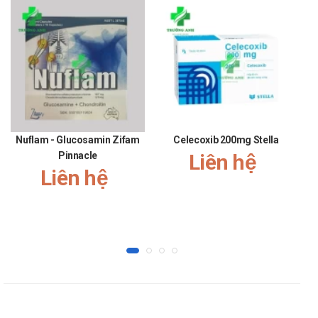
Suy thận nặng.
Tác dụng phụ của Powerforte
Ít gặp (1/1.000 < ADR < 1/100)
Chuyển hóa và dinh dưỡng: Tăng calci huyết, tăng calci
niệu.
Hiếm gặp (1/10.000 < ADR < 1.000)
Nuflam - Glucosamin Zifam
Celecoxib 200mg Stella
Hệ thống miễn dịch: Quá mẫn như phát ban, ngứa, mày
Pinnacle
Liên hệ
đay.
Liên hệ
Tiêu hóa: Đầy hơi, táo bón, tiêu chảy, buồn nôn, nôn, đau
bụng.
Rất hiếm gặp (ADR < 1/10.000)
Hệ thống miễn dịch: Đã có báo cáo các trường hợp riêng lẻ
phản ứng dị ứng toàn thân (phản ứng phản vệ, phù mặt,
phù mạch thần kinh).
Tương tác