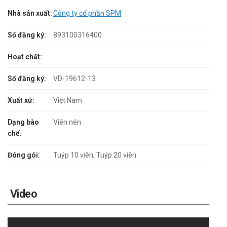
Nhà sản xuất:
Công ty cổ phần SPM
Số đăng ký:
893100316400
Hoạt chất:
Số đăng ký:
VD-19612-13
Xuất xứ:
Việt Nam
Dạng bào
Viên nén
chế:
Đóng gói:
Tuýp 10 viên; Tuýp 20 viên
Video