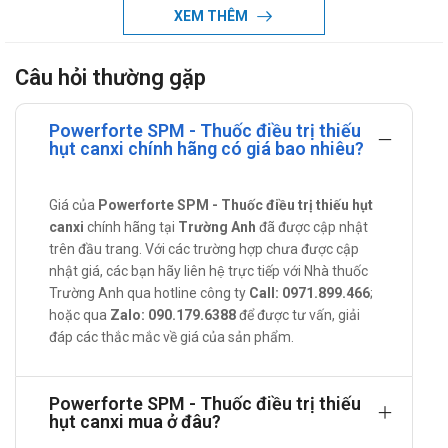
Calci carbonat vitamin d3 được chỉ định trong điều trị hoặc
XEM THÊM
ngăn chặn tình trạng nồng độ canxi trong máu thấp, điều trị
các bệnh lý gây ra do nồng độ canxi máu thấp như còi xương,
Câu hỏi thường gặp
loãng xương, suy tuyến cận giáp...
Canxi gluconate được sử dụng để ngăn chặn hoặc điều trị
Powerforte SPM - Thuốc điều trị thiếu
hụt canxi chính hãng có giá bao nhiêu?
nồng độ canxi máu thấp ở những người không hấp thu đủ
lượng canxi từ chế độ ăn uống hằng ngày.
Tác dụng - Chỉ định của Powerforte
Giá của
Powerforte SPM - Thuốc điều trị thiếu hụt
canxi
chính hãng tại
Trường Anh
đã được cập nhật
Phòng ngừa và điều trị thiếu hụt calci.
trên đầu trang. Với các trường hợp chưa được cập
nhật giá, các bạn hãy liên hệ trực tiếp với Nhà thuốc
Bổ sung calci hỗ trợ cho liệu pháp đặc hiệu trong phòng ngừa
Trường Anh qua hotline công ty
Call: 0971.899.466
;
và điều trị loãng xương.
hoặc qua
Zalo: 090.179.6388
để được tư vấn, giải
Hỗ trợ cho liệu pháp vitamin D3 trong điều trị còi xương và
đáp các thắc mắc về giá của sản phẩm.
nhuyễn xương.
Cách dùng – liều dùng của Powerforte
Powerforte SPM - Thuốc điều trị thiếu
hụt canxi mua ở đâu?
Hướng dẫn sử dụng: