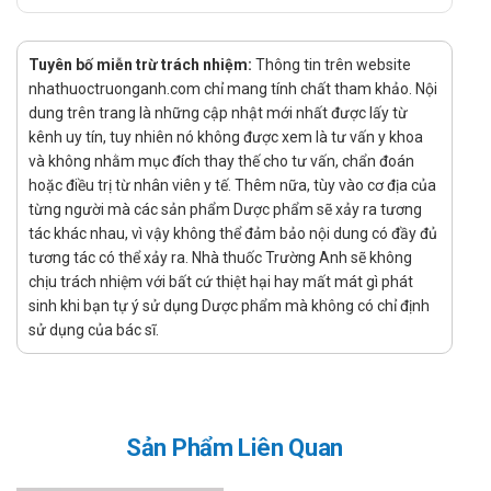
Liều dùng:
Dùng theo chỉ định của bác sĩ.
Tuyên bố miễn trừ trách nhiệm:
Thông tin trên website
Cách dùng:
nhathuoctruonganh.com chỉ mang tính chất tham khảo. Nội
dung trên trang là những cập nhật mới nhất được lấy từ
Thuốc dùng đường uống.
kênh uy tín, tuy nhiên nó không được xem là tư vấn y khoa
Quên liều:
và không nhằm mục đích thay thế cho tư vấn, chẩn đoán
Hạn chế quên liều để đảm bảo hiệu quả tốt nhất khi sử
hoặc điều trị từ nhân viên y tế. Thêm nữa, tùy vào cơ địa của
từng người mà các sản phẩm Dược phẩm sẽ xảy ra tương
dụng sản phẩm.
tác khác nhau, vì vậy không thể đảm bảo nội dung có đầy đủ
Nếu đã quên liều hãy sử dụng ngay khi nhớ ra, không sử
tương tác có thể xảy ra. Nhà thuốc Trường Anh sẽ không
dụng gộp những liều đã quên.
chịu trách nhiệm với bất cứ thiệt hại hay mất mát gì phát
Chống chỉ định của Powerforte
sinh khi bạn tự ý sử dụng Dược phẩm mà không có chỉ định
sử dụng của bác sĩ.
Quá mẫn với một trong các thành phần của thuốc.
Tăng calci huyết, tăng calci niệu, sỏi thận, giảm phosphate
máu, vôi hóa mô.
Sản Phẩm Liên Quan
Cường cận giáp, quá liều vitamin D, mất calci do khối u như di
căn xương, bạch cầu.