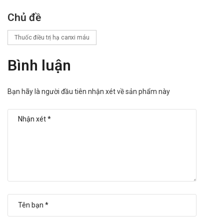
Đối với những bệnh nhân suy chức năng thận, khi dùng
Chủ đề
các muối calci cần phải theo dõi nồng độ calci và
phosphat trong huyết thanh.
Thuốc điều trị hạ canxi máu
Đã có báo cáo về sự tăng hấp thu của nhôm với các muối
citrat. Calcium carbonate + Calcium gluconolactate (chứa
Bình luận
acid citric) nên được dùng thận trọng ở những bệnh nhân
suy chức năng thận nặng, đặc biệt ở những người dùng
Bạn hãy là người đầu tiên nhận xét về sản phẩm này
các chế phẩm có chứa nhôm.
Phụ nữ có thai hoặc đang cho con bú:
Tham khảo ý kiến của bác sĩ trước khi dùng.
Người lái xe, điều khiển và vận hành máy móc:
Thận trọng khi sử dụng cho đối tượng này. Tham khảo ý
kiến của bác sĩ trước khi dùng.
Làm gì khi quá liều Powerforte
Lưu ý sử dụng đúng liều lượng đã thông tin trên hướng dẫn sử
dụng và chỉ định của bác sĩ.