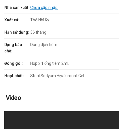
Nhà sản xuất:
Chưa cập nhập
Xuất xứ:
Thổ Nhĩ Kỳ
Hạn sử dụng:
36 tháng
Dạng bào
Dung dịch tiêm
chế:
Đóng gói:
Hộp x 1 ống tiêm 2ml.
Hoạt chất:
Steril Sodyum Hiyaluronat Gel
Video