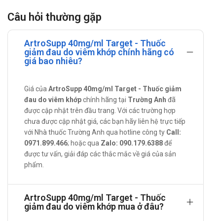
tăng khả năng vận động của khớp bằng cách giảm hoặc loại
Câu hỏi thường gặp
bỏ cơn đau.
Cách dùng – liều dùng của ArtroSupp
ArtroSupp 40mg/ml Target - Thuốc
40mg/ml
giảm đau do viêm khớp chính hãng có
giá bao nhiêu?
Hướng dẫn sử dụng:
Liều dùng:
Giá của
ArtroSupp 40mg/ml Target - Thuốc giảm
đau do viêm khớp
chính hãng tại
Trường Anh
đã
Tùy thuộc vào kích thước khớp: 2ml hoặc 3ml tiêm có
được cập nhật trên đầu trang. Với các trường hợp
thể được tiêm 1, 3 hoặc 5 lần. Tác dụng có lợi của 1, 3
chưa được cập nhật giá, các bạn hãy liên hệ trực tiếp
hoặc 5 lần điều trị liên tiếp kéo dài ít nhất 6 tháng.
với Nhà thuốc Trường Anh qua hotline công ty
Call:
Nhiều khớp có thể được điều trị cùng một lúc và các
0971.899.466
; hoặc qua
Zalo: 090.179.6388
để
được tư vấn, giải đáp các thắc mắc về giá của sản
chu kỳ điều trị có thể được lặp lại.
phẩm.
Trường hợp tràn dịch kèm theo đau dữ dội: trước hết
bệnh nhân được theo dõi, nhiều bệnh nhân tình trạng
tự khỏi mà không cần can thiệp.
ArtroSupp 40mg/ml Target - Thuốc
giảm đau do viêm khớp mua ở đâu?
Cách dùng: