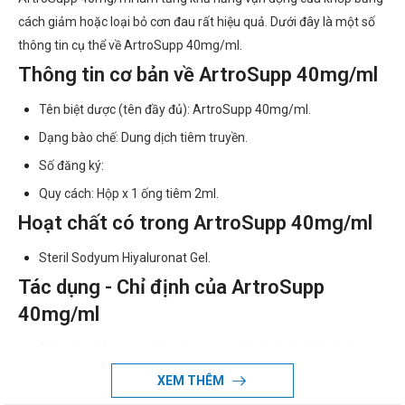
cách giảm hoặc loại bỏ cơn đau rất hiệu quả. Dưới đây là một số
thông tin cụ thể về ArtroSupp 40mg/ml.
Thông tin cơ bản về ArtroSupp 40mg/ml
Tên biệt dược (tên đầy đủ): ArtroSupp 40mg/ml.
Dạng bào chế: Dung dịch tiêm truyền.
Số đăng ký:
Quy cách: Hộp x 1 ống tiêm 2ml.
Hoạt chất có trong ArtroSupp 40mg/ml
Steril Sodyum Hiyaluronat Gel.
Tác dụng - Chỉ định của ArtroSupp
40mg/ml
Giảm đau liên quan đến viêm xương khớp ở các khớp bằng
cách hỗ trợ hoạt dịch thông qua tiêm trong khớp và cho phép
XEM THÊM
hoạt dịch phục hồi các đặc tính đàn hồi nhớt của nó. Nó làm