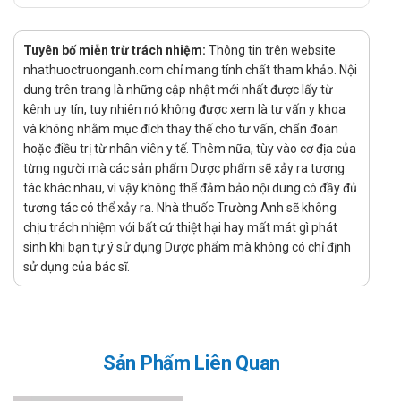
ArtroSupp chỉ nên được sử dụng bởi bác sĩ đối với liệu
pháp tiêm trong khớp. Ống tiêm đã nạp sẵn được đậy
Tuyên bố miễn trừ trách nhiệm:
Thông tin trên website
nắp bằng khóa luer và một kim vô trùng có đầu nhọn
nhathuoctruonganh.com chỉ mang tính chất tham khảo. Nội
phù hợp được vặn vào khóa luer. Sử dụng kim có
dung trên trang là những cập nhật mới nhất được lấy từ
đường kính và chiều dài phù hợp tùy thuộc vào vị trí
kênh uy tín, tuy nhiên nó không được xem là tư vấn y khoa
khớp cần điều trị. Nên sử dụng kim dùng một lần. Loại
và không nhằm mục đích thay thế cho tư vấn, chẩn đoán
hoặc điều trị từ nhân viên y tế. Thêm nữa, tùy vào cơ địa của
bỏ bọt khí khỏi ống tiêm trước khi tiêm.
từng người mà các sản phẩm Dược phẩm sẽ xảy ra tương
Quên liều:
tác khác nhau, vì vậy không thể đảm bảo nội dung có đầy đủ
Hạn chế quên liều để đảm bảo hiệu quả tốt nhất khi sử
tương tác có thể xảy ra. Nhà thuốc Trường Anh sẽ không
chịu trách nhiệm với bất cứ thiệt hại hay mất mát gì phát
dụng sản phẩm.
sinh khi bạn tự ý sử dụng Dược phẩm mà không có chỉ định
Nếu đã quên liều hãy sử dụng ngay khi nhớ ra, không sử
sử dụng của bác sĩ.
dụng gộp những liều đã quên.
Chống chỉ định của ArtroSupp 40mg/ml
Không sử dụng nếu có tiền sử mẫn cảm với bất cứ thành phần
Sản Phẩm Liên Quan
nào của sản phẩm
Tác dụng phụ của ArtroSupp 40mg/ml