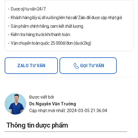
Dược sỹ tư vấn 24/7.
Khách hàng lấy sỉ, sll vui lòng liên hệ call/Zalo để được cập nhật giá
Sản phẩm chính hãng, cam kết chất lượng.
Kiểm tra hàng trước khi thanh toán.
Vận chuyển toàn quốc: 25.000đ/đơn (dưới 2kg)
ZALO TƯ VẤN
GỌI TƯ VẤN
Được viết bởi
Ds.Nguyễn Văn Trường
Cập nhật mới nhất: 2024-03-05 21:36:04
Thông tin dược phẩm