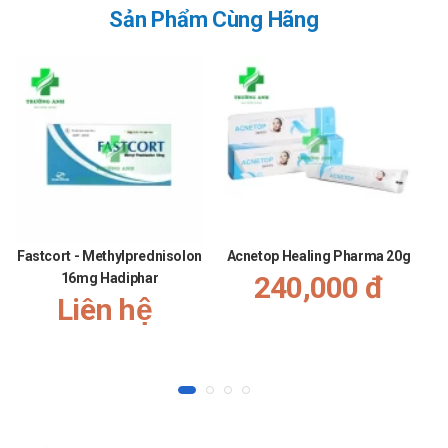
luer. Cố định kim chắc chắn trong khi giữ chắc trục luer để
Sản Phẩm Cùng Hãng
đảm bảo bịt kín và tránh rò rỉ trong quá trình sử dụng.
Không vặn quá chặt hoặc dùng lực quá mạnh khi đưa kim
vào hoặc tháo tấm chắn kim, nếu không đầu ống tiêm có
thể bị gãy.
Trước khi tiêm, vị trí tiêm phải được khử trùng bằng chất
khử trùng thích hợp.
Phụ nữ có thai hoặc đang cho con bú:
Tham khảo ý kiến của bác sĩ trước khi dùng.
Fastcort - Methylprednisolon
Acnetop Healing Pharma 20g
Người lái xe, điều khiển và vận hành máy móc:
16mg Hadiphar
240,000 đ
Thận trọng khi sử dụng cho đối tượng này. Tham khảo ý
Liên hệ
kiến của bác sĩ trước khi dùng.
Làm gì khi quá liều ArtroSupp 40mg/ml
Lưu ý sử dụng đúng liều lượng đã thông tin trên hướng dẫn sử
dụng và chỉ định của bác sĩ.