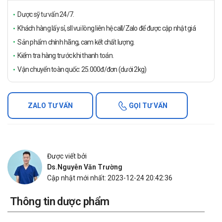
Dược sỹ tư vấn 24/7.
Khách hàng lấy sỉ, sll vui lòng liên hệ call/Zalo để được cập nhật giá
Sản phẩm chính hãng, cam kết chất lượng.
Kiểm tra hàng trước khi thanh toán.
Vận chuyển toàn quốc: 25.000đ/đơn (dưới 2kg)
ZALO TƯ VẤN
GỌI TƯ VẤN
Được viết bởi
Ds.Nguyễn Văn Trường
Cập nhật mới nhất: 2023-12-24 20:42:36
Thông tin dược phẩm