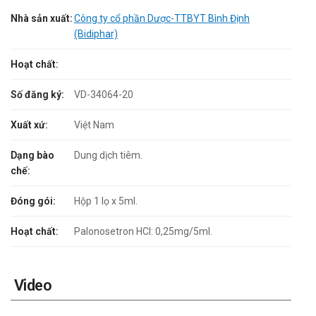
Nhà sản xuất:
Công ty cổ phần Dược-TTBYT Bình Định
(Bidiphar)
Hoạt chất:
Số đăng ký:
VD-34064-20
Xuất xứ:
Việt Nam
Dạng bào
Dung dịch tiêm.
chế:
Đóng gói:
Hộp 1 lọ x 5ml.
Hoạt chất:
Palonosetron HCl: 0,25mg/5ml.
Video