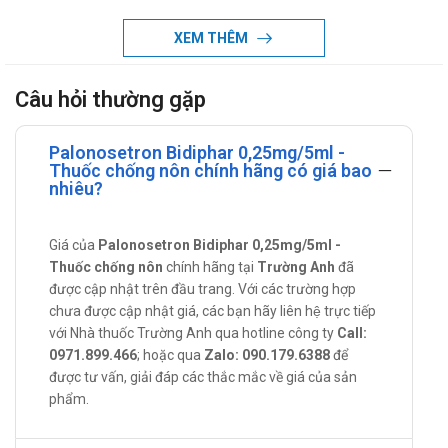
Bidiphar 0,25mg/5ml
XEM THÊM
Palonosetron HCl: 0,25mg/5ml.
Một số thông tin về thành phần của
Câu hỏi thường gặp
Palonosetron Bidiphar 0,25mg/5ml
Palonosetron Bidiphar 0,25mg/5ml -
Palonosetron là một chất đối kháng thụ thể 5-
Thuốc chống nôn chính hãng có giá bao
nhiêu?
hydroxytryptamine 3 (5-HT 3 ) chọn lọc có ít hoặc không có ái
lực đối với các thụ thể serotonin khác, bao gồm 5-HT 1 ; 5-HT
1A ; 5-HT 1B / C ; 5-HT 2 ; đối với α 1- , α 2- , hoặc β-
Giá của
Palonosetron Bidiphar 0,25mg/5ml -
Thuốc chống nôn
chính hãng tại
Trường Anh
đã
adrenoreceptors; cho dopamine-D 2 ; hoặc cho histamine-H 1
được cập nhật trên đầu trang. Với các trường hợp
; benzodiazepin; độc tố picrotoxin hoặc opioid.
chưa được cập nhật giá, các bạn hãy liên hệ trực tiếp
Tác dụng - Chỉ định của Palonosetron
với Nhà thuốc Trường Anh qua hotline công ty
Call:
Bidiphar 0,25mg/5ml
0971.899.466
; hoặc qua
Zalo: 090.179.6388
để
được tư vấn, giải đáp các thắc mắc về giá của sản
Buồn nôn và nôn do hóa trị liệu:
phẩm.
Palonosetron được chỉ định cho: