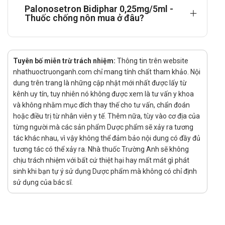
Hóa trị liệu ung thư gây nôn trung bình – phòng ngừa
Palonosetron Bidiphar 0,25mg/5ml -
Thuốc chống nôn mua ở đâu?
buồn nôn, nôn cấp tính và nôn muộn ở chu kỳ đầu tiên
hoặc lặp lại.
Hóa trị liệu ung thư gây nôn cao – phòng ngừa buồn
Tuyên bố miễn trừ trách nhiệm:
nôn, nôn cấp tính và nôn muộn ở chu kỳ đầu tiên hoặc
Thông tin trên website
nhathuoctruonganh.com chỉ mang tính chất tham khảo. Nội
lặp lại.
dung trên trang là những cập nhật mới nhất được lấy từ
Buồn nôn và nôn do hóa trị liệu ở trẻ em từ 1 tháng đến dưới
kênh uy tín, tuy nhiên nó không được xem là tư vấn y khoa
17 tuổi:
và không nhằm mục đích thay thế cho tư vấn, chẩn đoán
hoặc điều trị từ nhân viên y tế. Thêm nữa, tùy vào cơ địa của
Palonosetron được chỉ định để phòng ngừa buồn nôn và
từng người mà các sản phẩm Dược phẩm sẽ xảy ra tương
nôn cấp tính ở chu kỳ đầu tiên hoặc lặp lại của liệu pháp
tác khác nhau, vì vậy không thể đảm bảo nội dung có đầy đủ
hóa trị liệu gây nôn, kể cả hóa trị liệu gây nôn cao.
tương tác có thể xảy ra. Nhà thuốc Trường Anh sẽ không
Buồn nôn và nôn sau phẫu thuật ở người lớn:
chịu trách nhiệm với bất cứ thiệt hại hay mất mát gì phát
sinh khi bạn tự ý sử dụng Dược phẩm mà không có chỉ định
Palonosetron được chỉ định cho:
sử dụng của bác sĩ.
Phòng ngừa buồn nôn và nôn sau phẫu thuật (PONV)
trong 24 giờ sau phẫu thuật. Hiệu quả sau 24 giờ chưa
được chứng minh.