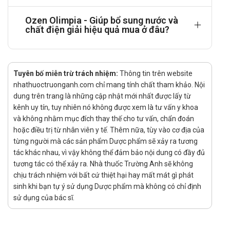
Mất nước vừa phải: Bắt đầu cho uống 100 ml/kg, trong
vòng 4 - 6 giờ. Sau đó điều chỉnh liều lượng và thời gian
Ozen Olimpia - Giúp bổ sung nước và
chất điện giải hiệu quả mua ở đâu?
dùng thuốc tùy theo mức độ khát và đáp ứng với điều
trị.
Duy trì nước:
Tuyên bố miễn trừ trách nhiệm:
Tiêu chảy liên tục nhẹ: Uống 100 - 200 ml/kg/24 giờ,
Thông tin trên website
nhathuoctruonganh.com chỉ mang tính chất tham khảo. Nội
cho đến khi hết tiêu chảy.
dung trên trang là những cập nhật mới nhất được lấy từ
Tiêu chảy liên tục nặng uống 15 ml/kg mỗi giờ, cho
kênh uy tín, tuy nhiên nó không được xem là tư vấn y khoa
đến khi hết tiêu chảy.
và không nhằm mục đích thay thế cho tư vấn, chẩn đoán
hoặc điều trị từ nhân viên y tế. Thêm nữa, tùy vào cơ địa của
Điều trị mất nước ở trẻ em bị tiêu chảy, liều uống trong
từng người mà các sản phẩm Dược phẩm sẽ xảy ra tương
4 giờ đầu theo hướng dẫn của UNICEF như sau:
tác khác nhau, vì vậy không thể đảm bảo nội dung có đầy đủ
Ghi chú:
tương tác có thể xảy ra. Nhà thuốc Trường Anh sẽ không
chịu trách nhiệm với bất cứ thiệt hại hay mất mát gì phát
Tính liều dùng theo thể trọng cơ thể sẽ tốt hơn.
sinh khi bạn tự ý sử dụng Dược phẩm mà không có chỉ định
Liều giới hạn kê đơn cho người lớn: Tối đa 1000 ml/giờ.
sử dụng của bác sĩ.
Ở trẻ em, cho uống từng thìa một, uống liên tục cho
đến hết liều đã quy định. Nếu chưa hết 24 giờ, trẻ đã