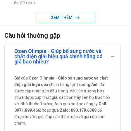
nhẹ đến vừa.
Chống chỉ định của Ozen Olimpia
XEM THÊM
Mẫn cảm với các thành phần của sản phẩm.
Vô niệu hoặc giảm niệu.
Câu hỏi thường gặp
Mất nước nặng kèm triệu chứng sốc.
Ozen Olimpia - Giúp bổ sung nước và
Tiêu chảy nặng (khi tiêu chảy vượt quá 30 ml/kg thể trọng
chất điện giải hiệu quả chính hãng có
mỗi giờ)
giá bao nhiêu?
Nôn nhiều và kéo dài.
Tắc ruột, liệt ruột, thủng ruột.
Giá của
Ozen Olimpia - Giúp bổ sung nước và chất
Liều dùng – Cách dùng Ozen Olimpia
điện giải hiệu quả
chính hãng tại
Trường Anh
đã
được cập nhật trên đầu trang. Với các trường hợp
Liều dùng:
chưa được cập nhật giá, các bạn hãy liên hệ trực tiếp
với Nhà thuốc Trường Anh qua hotline công ty
Call:
Bù nước:
0971.899.466
; hoặc qua
Zalo: 090.179.6388
để
Mất nước nhẹ: Bắt đầu cho uống 50 ml/kg, trong 4 - 6
được tư vấn, giải đáp các thắc mắc về giá của sản
giờ.
phẩm.