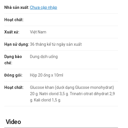
Nhà sản xuất:
Chưa cập nhập
Hoạt chất:
Xuất xứ:
Việt Nam
Hạn sử dụng:
36 tháng kể từ ngày sản xuất
Dạng bào
Dung dịch uống
chế:
Đóng gói:
Hộp 20 ống x 10ml
Hoạt chất:
Glucose khan (dưới dạng Glucose monohydrat)
20 g. Natri clorid 3,5 g. Trinatri citrat dihydrat 2,9
g. Kali clorid 1,5 g.
Video