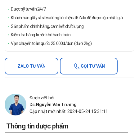
Dược sỹ tư vấn 24/7.
Khách hàng lấy sỉ, sll vui lòng liên hệ call/Zalo để được cập nhật giá
Sản phẩm chính hãng, cam kết chất lượng.
Kiểm tra hàng trước khi thanh toán.
Vận chuyển toàn quốc: 25.000đ/đơn (dưới 2kg)
ZALO TƯ VẤN
GỌI TƯ VẤN
Được viết bởi
Ds.Nguyễn Văn Trường
Cập nhật mới nhất: 2024-05-24 15:31:11
Thông tin dược phẩm