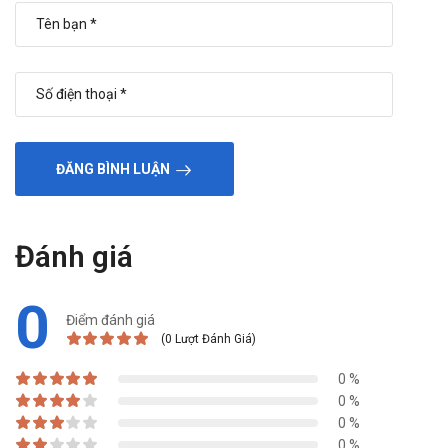
Oresol 245 DHG
NATRI CLORID 500ml Fresenius
Giá Ozen Olimpia là bao nhiêu?
Ozen Olimpia​
hiện đang được bán sỉ lẻ tại
Trường Anh
.
Các bạn vui lòng liên hệ hotline công ty
Call/Zalo:
ĐĂNG BÌNH LUẬN
090.179.6388
để được giải đáp thắc mắc về giá.
Mua Ozen Olimpia ở đâu?
Đánh giá
Các bạn có thể dễ dàng mua
Ozen Olimpia​
tại
Trường Anh
Pharm
bằng cách:
0
Mua hàng trực tiếp tại cửa hàng với khách lẻ theo
Điểm đánh giá
khung giờ
sáng:10h-11h
,
chiều: 14h30-15h30
(0 Lượt Đánh Giá)
Mua hàng trên
website:
https://nhathuoctruonganh.com
0 %
Mua hàng qua số điện thoại hotline:
Call/Zalo:
0 %
0 %
090.179.6388
để được gặp dược sĩ đại học tư vấn cụ thể
0 %