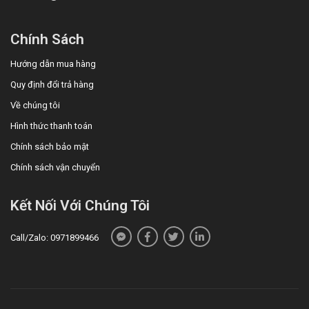
tâm đồ, nên cần thận trọng khi sử dụng moxifloxacin cùng
với một số thuốc khác có thể gây ra khoảng QT kéo dài
Chính Sách
như cisaprid, erythromycin, thuốc chống trầm cảm 3
Hướng dẫn mua hàng
vòng, thuốc chống loạn thần. Cũng nên thận trọng khi sử
Quy định đổi trả hàng
dụng moxifloxacin ở người bệnh có rối loạn nhịp tim như
nhịp chậm và thiếu máu cục bộ cơ tim cấp.
Về chúng tôi
Thận trọng khi sử dụng moxifloxacin ở người bệnh có
Hình thức thanh toán
bệnh lý thần kinh trung ương như xơ vữa động mạch não
Chính sách bảo mật
nặng, động kinh, vì có thể gây cơn co giật.
Chính sách vận chuyển
Viêm gân và/hoặc đứt gân khi dùng các kháng sinh
quinolon đã được thông báo, nguy cơ này có thể tăng lên
Kết Nối Với Chúng Tôi
khi dùng đồng thời với corticosteroid, người cấy ghép tạng
hoặc người bệnh trên 60 tuổi.
Call/Zalo: 0971899466
Phụ nữ có thai hoặc đang cho con bú:
Tham khảo ý kiến của bác sĩ trước khi dùng.
Người lái xe, điều khiển và vận hành máy móc: