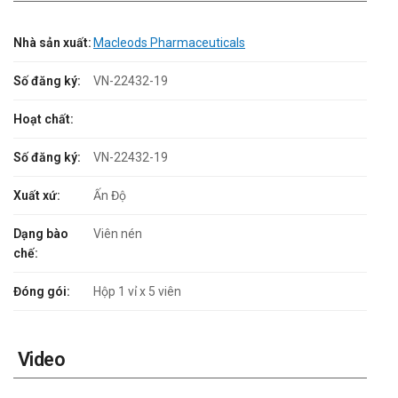
Nhà sản xuất:
Macleods Pharmaceuticals
Số đăng ký:
VN-22432-19
Hoạt chất:
Số đăng ký:
VN-22432-19
Xuất xứ:
Ấn Độ
Dạng bào
Viên nén
chế:
Đóng gói:
Hộp 1 vỉ x 5 viên
Video