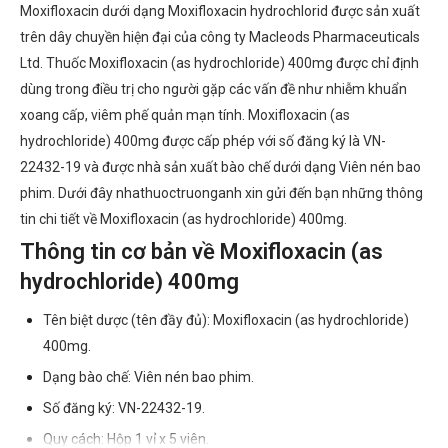
Moxifloxacin dưới dạng Moxifloxacin hydrochlorid được sản xuất
trên dây chuyền hiện đại của công ty Macleods Pharmaceuticals
Ltd. Thuốc Moxifloxacin (as hydrochloride) 400mg được chỉ định
dùng trong điều trị cho người gặp các vấn đề như nhiễm khuẩn
xoang cấp, viêm phế quản mạn tính. Moxifloxacin (as
hydrochloride) 400mg được cấp phép với số đăng ký là VN-
22432-19 và được nhà sản xuất bào chế dưới dạng Viên nén bao
phim. Dưới đây nhathuoctruonganh xin gửi đến bạn những thông
tin chi tiết về Moxifloxacin (as hydrochloride) 400mg.
Thông tin cơ bản về Moxifloxacin (as
hydrochloride) 400mg
Tên biệt dược (tên đầy đủ): Moxifloxacin (as hydrochloride)
400mg.
Dạng bào chế: Viên nén bao phim.
Số đăng ký: VN-22432-19.
Quy cách: Hộp 1 vỉ x 5 viên.