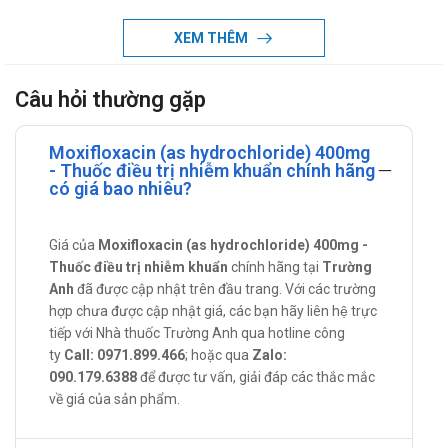
Hoạt chất có trong Moxifloxacin (as
XEM THÊM
hydrochloride) 400mg
Moxifloxacin (dưới dạng Moxifloxacin hydrochlorid): 400mg.
Câu hỏi thường gặp
Một số thông tin về thành phần của
Moxifloxacin (as hydrochloride) 400mg
Moxifloxacin (as hydrochloride) 400mg
- Thuốc điều trị nhiễm khuẩn chính hãng
có giá bao nhiêu?
Moxifloxacin là một kháng sinh tổng hợp nhóm
fluoroquinolon với hoạt tính và tác dụng tương tự
ciprofloxacin.
Giá của
Moxifloxacin (as hydrochloride) 400mg -
Thuốc điều trị nhiễm khuẩn
chính hãng tại
Trường
Giống như các fluoroquinolon khác, moxifloxacin có tác dụng
Anh
đã được cập nhật trên đầu trang. Với các trường
diệt khuẩn với cả vi khuẩn Gram dương và Gram âm bằng
hợp chưa được cập nhật giá, các bạn hãy liên hệ trực
cách ức chế topoisomerase II (ADN gyrase) và/hoặc
tiếp với Nhà thuốc Trường Anh qua hotline công
topoisomerase IV. Topoisomerase là những enzym cần thiết
ty
Call: 0971.899.466
; hoặc qua
Zalo:
090.179.6388
để được tư vấn, giải đáp các thắc mắc
cho sự sao chép, phiên mã và tu sửa ADN vi khuẩn. Nhân 1,8-
về giá của sản phẩm.
napthyridin của moxifloxacin có các nhóm thế 8-methoxy và
7-diazabicyclononyl làm tăng tác dụng kháng sinh và giảm sự