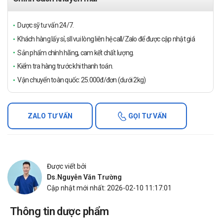
Dược sỹ tư vấn 24/7.
Khách hàng lấy sỉ, sll vui lòng liên hệ call/Zalo để được cập nhật giá
Sản phẩm chính hãng, cam kết chất lượng.
Kiểm tra hàng trước khi thanh toán.
Vận chuyển toàn quốc: 25.000đ/đơn (dưới 2kg)
ZALO TƯ VẤN
GỌI TƯ VẤN
Được viết bởi
Ds.Nguyễn Văn Trường
Cập nhật mới nhất: 2026-02-10 11:17:01
Thông tin dược phẩm