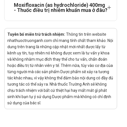
chọn lọc các thể đột biến kháng thuốc của vi khuẩn Gram
Moxifloxacin (as hydrochloride) 400mg
- Thuốc điều trị nhiễm khuẩn mua ở đâu?
dương.
Tác dụng - Chỉ định của Moxifloxacin (as
hydrochloride) 400mg
Tuyên bố miễn trừ trách nhiệm:
Thông tin trên website
Điều trị nhiễm khuẩn xoang cấp do các vi khuẩn nhạy cảm:
nhathuoctruonganh.com chỉ mang tính chất tham khảo. Nội
Streptococcus pneumoniae, Haemophilus influenzae,
dung trên trang là những cập nhật mới nhất được lấy từ
kênh uy tín, tuy nhiên nó không được xem là tư vấn y khoa
Moraxella catarrhalis.
và không nhằm mục đích thay thế cho tư vấn, chẩn đoán
Đợt cấp của viêm phế quản mạn tính gây ra bởi
hoặc điều trị từ nhân viên y tế. Thêm nữa, tùy vào cơ địa của
Streptococcus pneumoniae, Haemophilus influenzae, H.
từng người mà các sản phẩm Dược phẩm sẽ xảy ra tương
parainfluenzae, Klebsiella pneumoniae, Staphylococcus
tác khác nhau, vì vậy không thể đảm bảo nội dung có đầy đủ
tương tác có thể xảy ra. Nhà thuốc Trường Anh sẽ không
aureus, Moraxella catarrhalis.
chịu trách nhiệm với bất cứ thiệt hại hay mất mát gì phát
Viêm phổi mắc phải tại cộng đồng mức độ nhẹ và vừa do các
sinh khi bạn tự ý sử dụng Dược phẩm mà không có chỉ định
vi khuẩn Streptococcus pneumoniae, H. influenzae,
sử dụng của bác sĩ.
Chlamydia pneumoniae, Mycoplasma pneumoniae hoặc
Moraxella catarrhalis.
Nhiễm khuẩn da và tổ chức dưới da do Staphylococcus