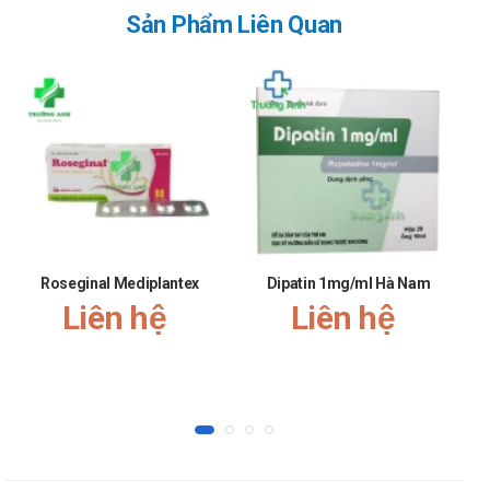
aureus và Streptococcus pyogenes. Thuốc có hiệu quả trong
Sản Phẩm Liên Quan
điều trị các bệnh nhiễm khuẩn da như: Áp xe dưới da không
biến chứng, đinh nhọt, chốc lở và viêm mô tế bào.
Moxifloxacin cũng được dùng tại chỗ dưới dạng thuốc nhỏ
mắt 0,5% để điều trị viêm kết mạc nhiễm khuẩn.
Cách dùng – liều dùng của Moxifloxacin
(as hydrochloride) 400mg
Hướng dẫn sử dụng:
Liều dùng:
Roseginal Mediplantex
Dipatin 1mg/ml Hà Nam
Liên hệ
Liên hệ
Liều thường dùng ở người lớn: 400 mg, ngày 1 lần.
Thời gian điều trị: 5 ngày với đợt cấp của viêm phế
quản mạn tính; 10 ngày với nhiễm khuẩn xoang cấp; 7
- 14 ngày với viêm phổi mắc phải tại cộng đồng mức
độ nhẹ và vừa; 7 - 21 ngày với nhiễm khuẩn da và tổ
chức dưới da.