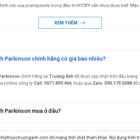
ính xác của pramipexole trong điều trị HCCKY vẫn chưa được biết. Mặc 
hủ yếu của hệ thống dopaminergic. Một rối loạn chức năng của dopaminerg
XEM THÊM
8
ơn trị liệu hoặc có thể kết hợp với levodopa.
 căn từ mức độ vừa đến nặng.
nh Parkinson chính hãng có giá bao nhiêu?
.18
 Parkinson
chính hãng tại
Trường Anh
đã được cập nhật trên đầu trang. 
ua hotline công ty
Call: 0971.899.466
; hoặc qua
Zalo: 090.179.6388
để 
Mipaxol 0.7 mỗi ngày.
nh Parkinson mua ở đâu?
ol 0.7.
0.18 hoặc 3⁄4 viên 0.7 mỗi tuần cho đến đến liều tối đa là 18 viên 0.18 ho
 nhathuoctruonganh.com chỉ mang tính chất tham khảo. Nội dung trên tr