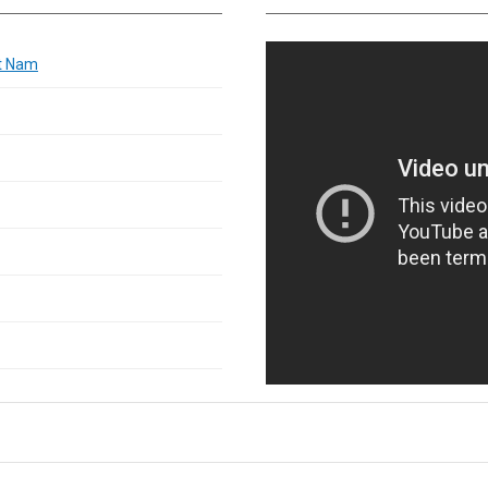
t Nam