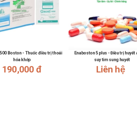
500 Boston - Thuốc điều trị thoái
Enaboston 5 plus - Điều trị huyết
hóa khớp
suy tim sung huyết
190,000 đ
Liên hệ
athuoctruonganh.com.
Nhà thuốc Trường Anh sẽ cố gắng mang tới cho 