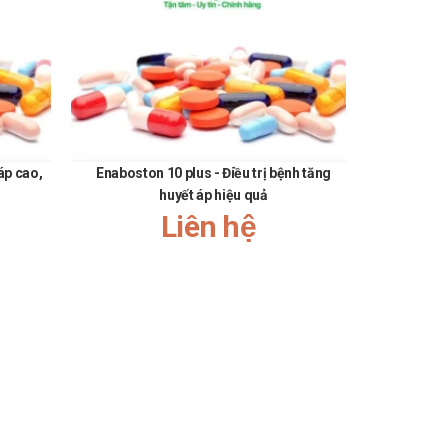
 áp cao,
Enaboston 10 plus - Điều trị bệnh tăng
Calciumbo
huyết áp hiệu quả
Liên hệ
bạn, luôn đồng hành cùng bạn trên chặng đường chăm sóc