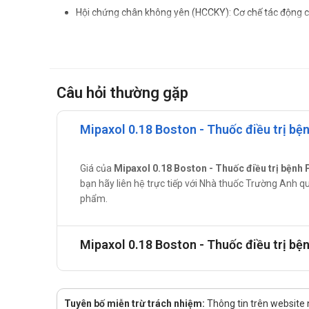
Hội chứng chân không yên (HCCKY): Cơ chế tác động ch
chứng dược lý thần kinh học gợi ý rằng có sự can dự c
bệnh học của HCCKY.
Tác dụng - Chỉ định của Mipaxol 0.1
Câu hỏi thường gặp
Điều trị các dấu hiệu của bệnh Parkinson vô căn, dùng đ
Điều trị triệu chứng của hội chứng chân không yên vô
Mipaxol 0.18 Boston - Thuốc điều trị bệ
Cách dùng – liều dùng của Mipaxol 0
Hướng dẫn sử dụng:
Giá của
Mipaxol 0.18 Boston - Thuốc điều trị bệnh
bạn hãy liên hệ trực tiếp với Nhà thuốc Trường Anh q
Liều dùng:
phẩm.
Tuần 1: Uống với liêuc 1,5 viên 0.18 mỗi ngày.
Tuần 2: Uống 3 viên Mipaxol 0.18 hoặc 3⁄4 viên 
Mipaxol 0.18 Boston - Thuốc điều trị bệ
Tuần 3: Uống 6 viên Mipaxol 0.18 hoặc 1,5 Mipax
Những tuần sau đó, liều có thể tăng thêm 3 viên 
Cách dùng:
Tuyên bố miễn trừ trách nhiệm:
Thông tin trên website