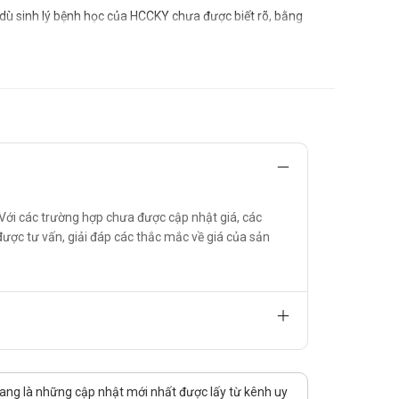
dù sinh lý bệnh học của HCCKY chưa được biết rõ, bằng
ic tiền synap ở thể vân nhẹ có thể liên quan đến sinh
Với các trường hợp chưa được cập nhật giá, các
được tư vấn, giải đáp các thắc mắc về giá của sản
ặc 4,5 viên 0.7.
ang là những cập nhật mới nhất được lấy từ kênh uy