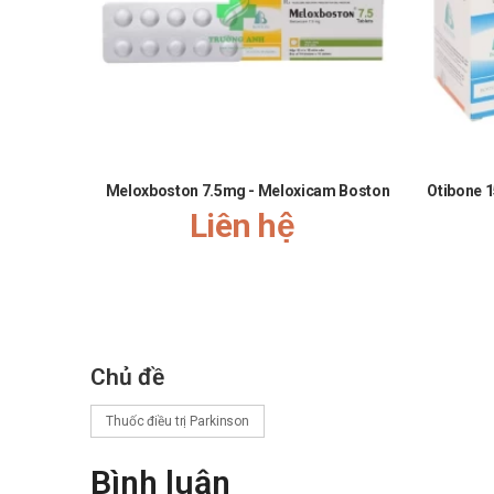
Nhà sản xuất
Công ty Cổ Phần Dược Phẩm Boston Việt Nam.
Sản phẩm tương tự
Stalevo 25mg
Madopar
Meloxboston 7.5mg - Meloxicam Boston
Otibone 1
Danapha-Trihex
Liên hệ
Tài liệu tham khảo: https://drugbank.vn/
Cám ơn quý khách đã tin dùng sản phẩm và dịch vụ tại
Nh
sức khỏe”.
Tài liệu tham khảo: drugbank.vn
Chủ đề
Thuốc điều trị Parkinson
Bình luận