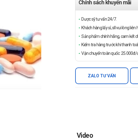
Chính sách khuyến mãi
Dược sỹ tư vấn 24/7.
Khách hàng lấy sỉ, sll vui lòng liê
Sản phẩm chính hãng, cam kết ch
Kiểm tra hàng trước khi thanh toá
Vận chuyển toàn quốc: 25.000đ/đ
ZALO TƯ VẤN
Video