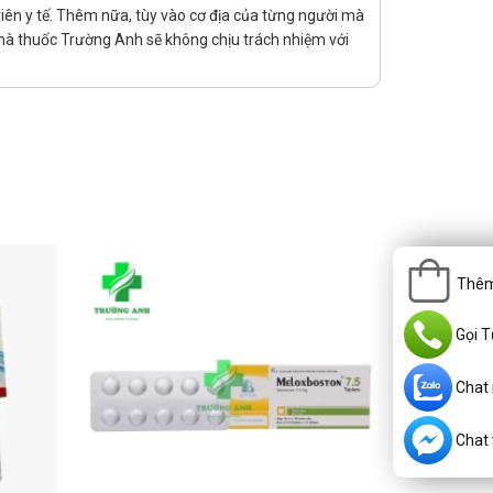
viên y tế. Thêm nữa, tùy vào cơ địa của từng người mà
hà thuốc Trường Anh sẽ không chịu trách nhiệm với
Thêm
 mờ và giảm thị lực; hạ huyết áp; táo bón, buồn nôn; mệt
Gọi T
Chat
Chat v