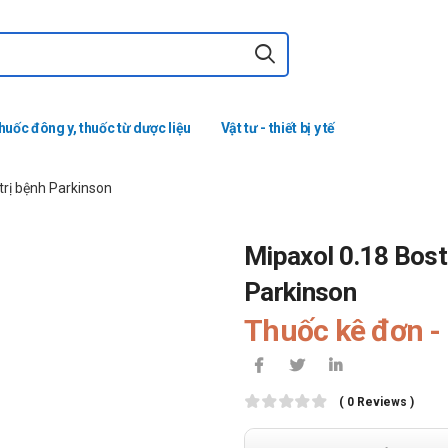
huốc đông y, thuốc từ dược liệu
Vật tư - thiết bị y tế
trị bệnh Parkinson
Mipaxol 0.18 Bosto
Parkinson
Thuốc kê đơn - 
( 0 Reviews )