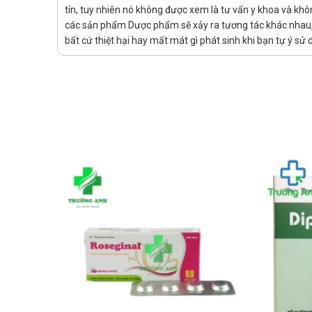
Thuốc dùng đường uống.
tín, tuy nhiên nó không được xem là tư vấn y khoa và khô
các sản phẩm Dược phẩm sẽ xảy ra tương tác khác nhau, v
Quên liều:
bất cứ thiệt hại hay mất mát gì phát sinh khi bạn tự ý s
Hạn chế quên liều để đảm bảo hiệu quả tốt nhất k
Nếu đã quên liều hãy sử dụng ngay khi nhớ ra, khô
Chống chỉ định của Mipaxol 0.18
Không sử dụng nếu có tiền sử mẫn cảm với bất cứ th
Tác dụng phụ của Mipaxol 0.18
Rất thường gặp: Chóng mặt, rối loạn vận động, gây ra
Thường gặp: Có giấc mơ bất thường, lú lẫn, ảo giác, mấ
mỏi.
Tương tác
Thông tin với bác sĩ những sản phẩm, thuốc mà bạn đ
Khi sử dụng Mipaxol 0.18 cần lưu ý k
Lưu ý chung: