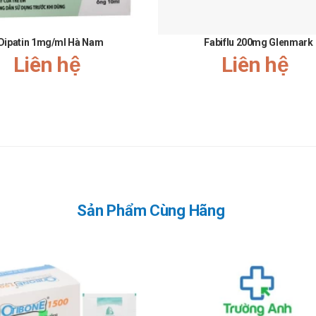
ủa bác sĩ điều trị. Không tự ý dùng thuốc hay thầy đổi liều dùng của th
oạn tâm thần (chỉ điều trị nếu như lợi ích cao hơn nguy cơ), bệnh Parkins
Dipatin 1mg/ml Hà Nam
Fabiflu 200mg Glenmark
Liên hệ
Liên hệ
 tiến triển, hoặc buồn ngủ, ngủ gật, tiến triển rối loạn kiểm soát xung 
 phụ nữ cho con bú không nên dùng, nhưng nếu bắt buộc phải dùng thuốc,
o ý kiến của bác sĩ trước khi dùng.
Sản Phẩm Cùng Hãng
dẫn sử dụng và chỉ định của bác sĩ.
 y tế gần nhất để được thăm khám và điều trị kịp thời.
ếp