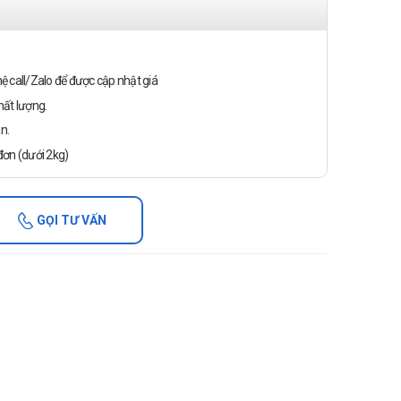
n hệ call/Zalo để được cập nhật giá
ất lượng.
n.
ơn (dưới 2kg)
GỌI TƯ VẤN