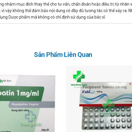
ng nhằm mục đích thay thế cho tư vấn, chẩn đoán hoặc điều trị từ nhân 
ì vậy không thể đảm bảo nội dung có đầy đủ tương tác có thể xảy ra. N
ử dụng Dược phẩm mà không có chỉ định sử dụng của bác sĩ.
hi sử dụng sản phẩm.
ng sử dụng gộp những liều đã quên.
ành phần nào của sản phẩm
Sản Phẩm Liên Quan
 buồn ngủ, buồn nôn.
t ngủ; nhức đầu; nguy cơ gây suy giảm thị lực kể cả chứng song thị, nhìn
ang sử dụng.
hi những điều gì?