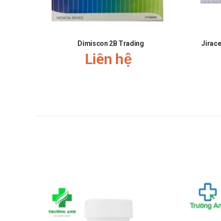
Xương khớp bị ảnh hưởng.
Tương tác thuốc Kagasdine
Đôi khi không an toàn khi sử dụng hai hoặc nhiều loại 
Dimiscon 2B Trading
Jirac
Clopidogrel
Liên hệ
Methotrexate
Một số loại kháng sinh như: Amoxicillin, Clarithro
Xử trí khi quên liều
Nếu bạn quên một liều thuốc, hãy dùng càng sớm càng tố
Lưu ý rằng không nên dùng gấp đôi liều đã quy định.
Xử trí khi quá liều
Trong trường hợp khẩn cấp, hãy gọi ngay cho Trung t
Ngoài ra, bạn cần ghi lại và mang theo danh sách nhữ
Bảo quản
Bảo quản ở nơi khô ráo, thoáng mát, tránh ánh sáng trự