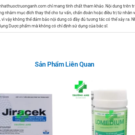
 nhathuoctruonganh.com chỉ mang tính chất tham khảo. Nội dung trên tr
rẻ nhỏ, phụ nữ có thai hay người già cần hỏi ý kiến từ chuyên gia y tế.
ng nhằm mục đích thay thế cho tư vấn, chẩn đoán hoặc điều trị từ nhân 
dưỡng hợp lý, thể thao hàng ngày để cải thiện sức khỏe tổng thể.
ì vậy không thể đảm bảo nội dung có đầy đủ tương tác có thể xảy ra. N
 đang cho con bú
ử dụng Dược phẩm mà không có chỉ định sử dụng của bác sĩ.
 dùng thuốc. Các thuốc dù đã kiểm nghiệm vẫn có những nguy cơ khi sử dụ
vận hành máy móc
ười lái xe và vận hành máy móc. Tuy nhiên, để đảm bảo an toàn bạn cần 
Sản Phẩm Liên Quan
 tá tràng, thuốc Kagasdine 20mg còn đem đến một vài tác dụng phụ khó 
 đen, đi tiêu, chướng hơi, nôn mửa…
uốt, nghẹn họng.
 khè kèm theo.
g.