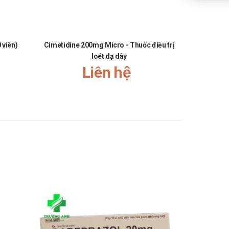
ụng các loại thuốc sau:
viên)
Cimetidine 200mg Micro - Thuốc điều trị
Jiracek -
loét dạ dày
Liên hệ
iều kế tiếp vào thời điểm như kế hoạch.
oa.