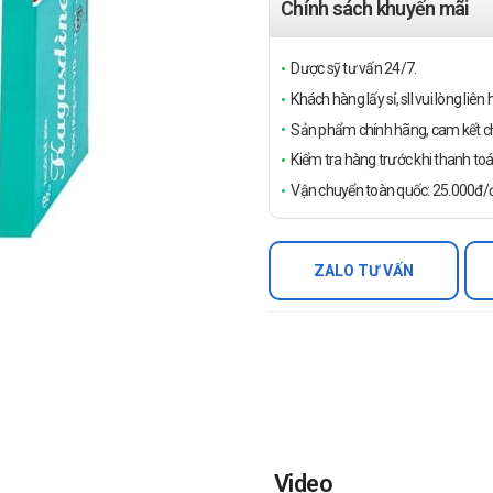
Chính sách khuyến mãi
Dược sỹ tư vấn 24/7.
Khách hàng lấy sỉ, sll vui lòng liê
Sản phẩm chính hãng, cam kết ch
Kiểm tra hàng trước khi thanh toá
Vận chuyển toàn quốc: 25.000đ/đ
ZALO TƯ VẤN
Video