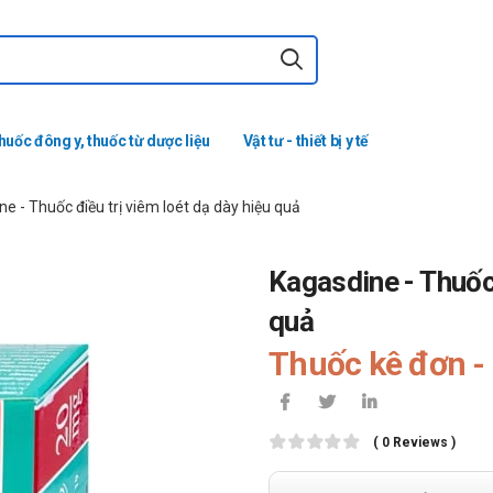
huốc đông y, thuốc từ dược liệu
Vật tư - thiết bị y tế
e - Thuốc điều trị viêm loét dạ dày hiệu quả
Kagasdine - Thuốc 
quả
Thuốc kê đơn - 
( 0 Reviews )