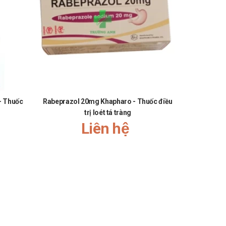
- Thuốc
Rabeprazol 20mg Khapharo - Thuốc điều
Prunitil 4
trị loét tá tràng
Liên hệ