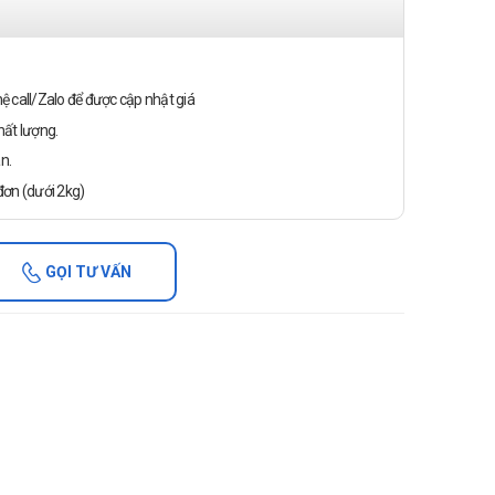
n hệ call/Zalo để được cập nhật giá
ất lượng.
n.
ơn (dưới 2kg)
GỌI TƯ VẤN