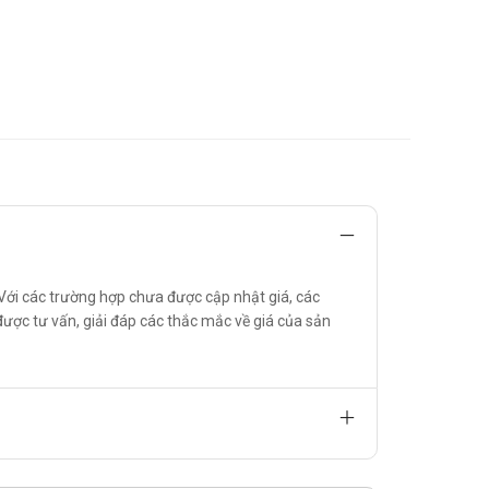
ần nào của thuốc.
Với các trường hợp chưa được cập nhật giá, các
 khích sử dụng thuốc Kagasdine 20mg này.
được tư vấn, giải đáp các thắc mắc về giá của sản
hà vệ sinh.
ác sĩ.