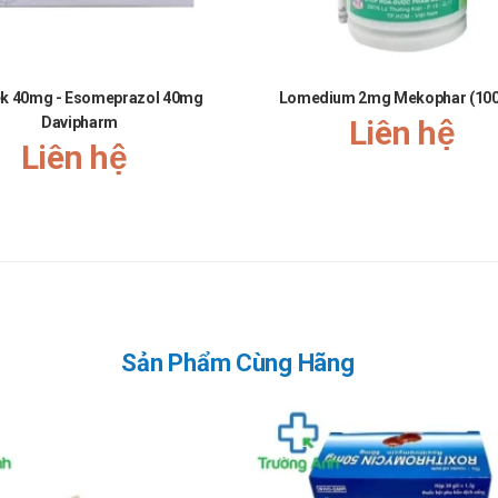
thuốc cùng lúc. Do đó, hãy thông báo cho bác sĩ nếu người bệnh đang sử d
ek 40mg - Esomeprazol 40mg
Lomedium 2mg Mekophar (100 
Davipharm
Liên hệ
Liên hệ
mycin, Rifampin
t. Tuy nhiên, nếu gần với liều kế tiếp, hãy bỏ qua liều đã quên và dùng l
Sản Phẩm Cùng Hãng
âm cấp cứu 115 hoặc đến trạm Y tế địa phương gần nhất.
ng loại thuốc bạn đã dùng, bao gồm cả thuốc kê toa và thuốc không kê t
c tiếp, dưới 30 độ C.