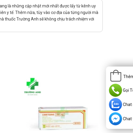
ang là những cập nhật mới nhất được lấy từ kênh uy
viên y tế. Thêm nữa, tùy vào cơ địa của từng người mà
hà thuốc Trường Anh sẽ không chịu trách nhiệm với
ng.
tham khảo ý kiến bác sĩ trước khi sử dụng.
Thêm
tránh khỏi cho người bệnh như sau:
Gọi T
Chat
Chat v