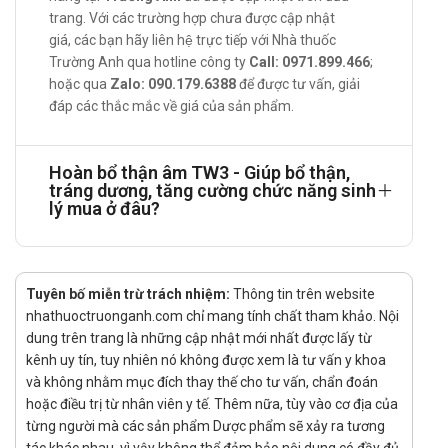
Thạch hộc: Có tác dụng giúp thanh nhiệt, sinh tân, tư âm,
trang. Với các trường hợp chưa được cập nhật
dưỡng vị trừ chứng phong thấp.
giá, các bạn hãy liên hệ trực tiếp với Nhà thuốc
Thục địa: Có tác dụng bổ âm, dưỡng huyết, sinh tân dịch,
Trường Anh qua hotline công ty
Call: 0971.899.466
;
giúp tráng thuỷ, thông thận. Dùng để chữa các chứng bệnh
hoặc qua
Zalo: 090.179.6388
để được tư vấn, giải
như: Can, thận âm hư, thắt lưng đầu gối yếu mỏi, cốt
đáp các thắc mắc về giá của sản phẩm.
chưng, triều nhiệt, bị ra mồ hôi trộm, di tinh, âm hư do bị
ho suyễn, háo khát. Máu huyết hư, hay bị đánh trống ngực
Hoàn bổ thận âm TW3 - Giúp bổ thận,
hồi hộp, kinh nguyệt thường xuyên không đều, bị rong
tráng dương, tăng cường chức năng sinh
huyết, chóng mặt ù tai, mắt mờ, táo bón.
lý mua ở đâu?
Tỳ giải: được dùng trong các trường hợp tiểu tiện màu
vàng đỏ, tiểu buốt, tiểu dắt.
Tác dụng - chỉ định của Hoàn bổ thận âm
Tuyên bố miễn trừ trách nhiệm:
Thông tin trên website
TW3
nhathuoctruonganh.com chỉ mang tính chất tham khảo. Nội
dung trên trang là những cập nhật mới nhất được lấy từ
Giúp cải thiện các tình trạng đau nhức xương khớp.
kênh uy tín, tuy nhiên nó không được xem là tư vấn y khoa
Hỗ trợ tăng cường chức năng sinh lý tình dục ở nam giới.
và không nhằm mục đích thay thế cho tư vấn, chẩn đoán
Giúp bổ thận, tráng dương.
hoặc điều trị từ nhân viên y tế. Thêm nữa, tùy vào cơ địa của
Giúp cải thiện tình trạng kinh nguyệt không đều hoặc
từng người mà các sản phẩm Dược phẩm sẽ xảy ra tương
không có kinh huyệt, vô kinh ở nữ giới…