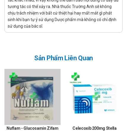
tác khác nhau, vì vậy không thể đảm bảo nội dung có đầy đủ
Cách dùng – liều dùng của Hoàn bổ thận
tương tác có thể xảy ra. Nhà thuốc Trường Anh sẽ không
chịu trách nhiệm với bất cứ thiệt hại hay mất mát gì phát
âm TW3
sinh khi bạn tự ý sử dụng Dược phẩm mà không có chỉ định
sử dụng của bác sĩ.
Hướng dẫn sử dụng:
Cách dùng:
Sản phẩm dùng đường uống.
Liều dùng:
Sản Phẩm Liên Quan
Ngày có thể uống 2 lần vào buổi sáng và tối với
nước sôi để nguội.
Người lớn: Mỗi lần dùng từ 1-2 túi 5 g hoặc 1-2 thìa
cà phê.
Trẻ em từ 5-15 tuổi: Mỗi lần dùng 1 túi 5 g hoặc 1
thìa cà phê.
Quên liều:
Nếu bạn dùng thiếu một liều, bạn có thể dùng ngay khi nhớ
ra. Hoặc bỏ qua nếu sắp đến liều dùng tiếp theo. Mặc dù
Nuflam - Glucosamin Zifam
Celecoxib 200mg Stella