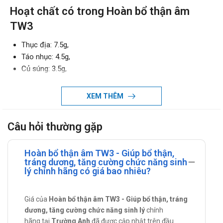
Hoạt chất có trong Hoàn bổ thận âm
TW3
Thục địa: 7.5g,
Táo nhục: 4.5g,
Củ súng: 3.5g,
Thạch hộc: 3.0g,
Hoài sơn: 2.95g,
XEM THÊM
Tỳ giải: 2.5g.
Một số thông tin về thành phần của Hoàn
Câu hỏi thường gặp
bổ thận âm TW3
Hoàn bổ thận âm TW3 - Giúp bổ thận,
Hoài sơn: Có tác dụng kiện tỳ, bổ phế, ích thận, ích khí, cố
tráng dương, tăng cường chức năng sinh
tinh, bổ tỳ âm, vị âm, phế âm, thận âm, sinh tân chỉ khát,
lý chính hãng có giá bao nhiêu?
bình suyễn, sáp tinh.
Khiếm thực: Có tác dụng giúp kiện tỳ, trừ thấp, bổ thận,
Giá của
Hoàn bổ thận âm TW3 - Giúp bổ thận, tráng
sáp tinh.
dương, tăng cường chức năng sinh lý
chính
Táo chua: Có tác dụng giúp lợi tiểu.
hãng tại
Trường Anh
đã được cập nhật trên đầu