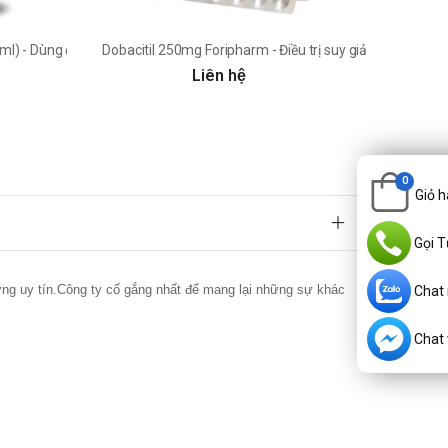
ml) - Dùng để chữa ho, tiêu đờm
Dobacitil 250mg Foripharm - Điều trị suy giảm trí nhớ, t
Liên hệ
0
Giỏ 
Gọi T
ợng uy tín.Công ty cố gắng nhất để mang lại những sự khác
Chat
Chat v