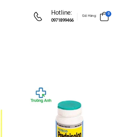
Hotline:
0
Giỏ Hàng:
0971899466