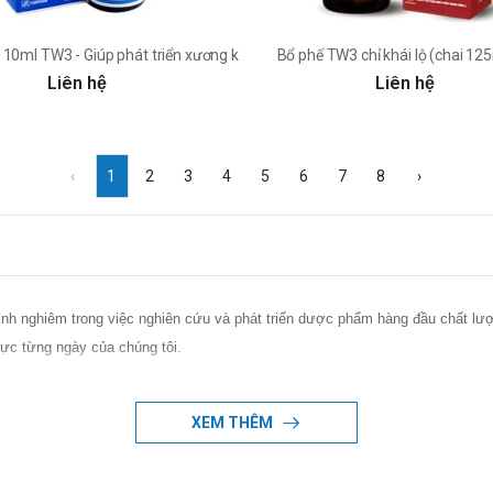
, ho khan
 10ml TW3 - Giúp phát triển xương khớp, điều trị thiếu vitamin D
Bổ phế TW3 chỉ khái lộ (chai 125
Liên hệ
Liên hệ
‹
1
2
3
4
5
6
7
8
›
nh nghiêm trong việc nghiên cứu và phát triển dược phẩm hàng đầu chất lư
lực từng ngày của chúng tôi.
XEM THÊM