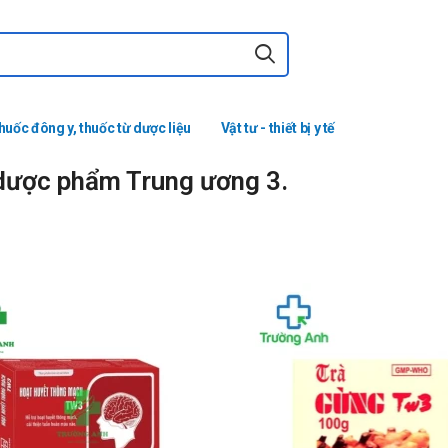
huốc đông y, thuốc từ dược liệu
Vật tư - thiết bị y tế
 dược phẩm Trung ương 3.