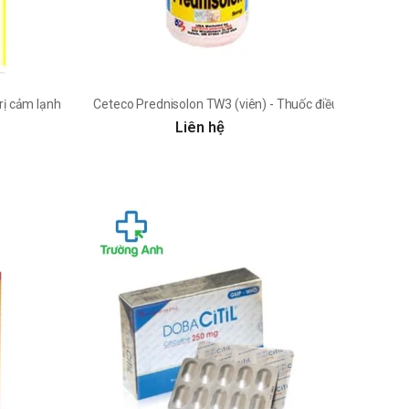
rị cảm lạnh, đau bụng, đầy hơi
Ceteco Prednisolon TW3 (viên) - Thuốc điều trị viêm kh
Liên hệ