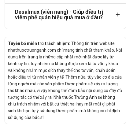
Hướng dẫn sử dụng:
Desalmux (viên nang) - Giúp điều trị
viêm phế quản hiệu quả mua ở đâu?
Cách dùng:
Sản phẩm dùng đường uống.
Liều dùng:
Tuyên bố miễn trừ trách nhiệm:
Thông tin trên website
Với người lớn dùng mỗi lần khoảng 2 gói, ngày dùng
nhathuoctruonganh.com chỉ mang tính chất tham khảo. Nội
3 lần. Khi mà các biểu hiện bệnh đã được cải thiện
dung trên trang là những cập nhật mới nhất được lấy từ
thì nên giảm liều dùng, mỗi lần chỉ dùng 1 gói, ngày
kênh uy tín, tuy nhiên nó không được xem là tư vấn y khoa
dùng từ 3-4 lần.
và không nhằm mục đích thay thế cho tư vấn, chẩn đoán
Không được dùng thuốc này cho các bệnh nhân là
hoặc điều trị từ nhân viên y tế. Thêm nữa, tùy vào cơ địa của
trẻ em.
từng người mà các sản phẩm Dược phẩm sẽ xảy ra tương
tác khác nhau, vì vậy không thể đảm bảo nội dung có đầy đủ
Quên liều:
tương tác có thể xảy ra. Nhà thuốc Trường Anh sẽ không
Nếu bạn dùng thiếu một liều, bạn có thể dùng ngay khi nhớ
chịu trách nhiệm với bất cứ thiệt hại hay mất mát gì phát
ra. Hoặc bỏ qua nếu sắp đến liều dùng tiếp theo. Mặc dù
sinh khi bạn tự ý sử dụng Dược phẩm mà không có chỉ định
sử dụng của bác sĩ.
tình trạng này không gây nguy hiểm, nhưng dùng sản
phẩm không đều đặn có thể khiến hiệu quả của sản phẩm
suy giảm hoặc mất tác dụng hoàn toàn.