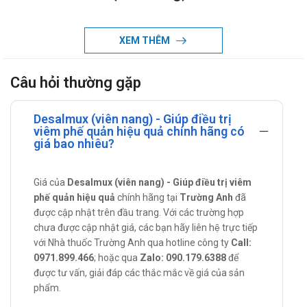
Carbocistein là một thuốc có tác dụng đối với đường hô hấp.
Đây là một dẫn chất của thuốc cystine. Tác dụng của nó là
XEM THÊM
làm loãng đờm bằng cách làm cho các cầu nối disulfide của
glycoprotein bị cắt đứt. Từ đó làm giảm đi độ đặc quánh của
Câu hỏi thường gặp
chất nhầy và làm thay đổi độ đặc của đờm, giúp người bệnh
dễ khạc được đờm ra.
Desalmux (viên nang) - Giúp điều trị
Tác dụng - chỉ định của Desalmux (viên
viêm phế quản hiệu quả chính hãng có
giá bao nhiêu?
nang)
Thuốc được sử dụng cho những bệnh nhân đang có rối
Giá của
Desalmux (viên nang) - Giúp điều trị viêm
loạn về tiết dịch đường tiêu hô hấp. Như bị viêm phế quản,
phế quản hiệu quả
chính hãng tại
Trường Anh
đã
hen phế quản, tắc nghẽn đường hô hấp cấp và mạn, bệnh
được cập nhật trên đầu trang. Với các trường hợp
viêm mũi họng.
chưa được cập nhật giá, các bạn hãy liên hệ trực tiếp
Hỗ trợ cho các trường hợp bị viêm nhiễm tại đường hô
với Nhà thuốc Trường Anh qua hotline công ty
Call:
0971.899.466
; hoặc qua
Zalo: 090.179.6388
để
hấp.
được tư vấn, giải đáp các thắc mắc về giá của sản
Cách dùng – liều dùng của Desalmux
phẩm.
(viên nang)