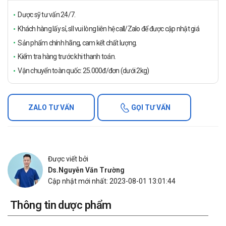
Dược sỹ tư vấn 24/7.
Khách hàng lấy sỉ, sll vui lòng liên hệ call/Zalo để được cập nhật giá
Sản phẩm chính hãng, cam kết chất lượng.
Kiểm tra hàng trước khi thanh toán.
Vận chuyển toàn quốc: 25.000đ/đơn (dưới 2kg)
ZALO TƯ VẤN
GỌI TƯ VẤN
Được viết bởi
Ds.Nguyễn Văn Trường
Cập nhật mới nhất: 2023-08-01 13:01:44
Thông tin dược phẩm