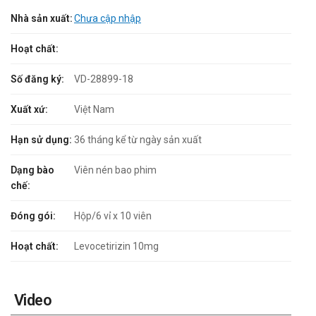
Nhà sản xuất:
Chưa cập nhập
Hoạt chất:
Số đăng ký:
VD-28899-18
Xuất xứ:
Việt Nam
Hạn sử dụng:
36 tháng kể từ ngày sản xuất
Dạng bào
Viên nén bao phim
chế:
Đóng gói:
Hộp/6 vỉ x 10 viên
Hoạt chất:
Levocetirizin 10mg
Video