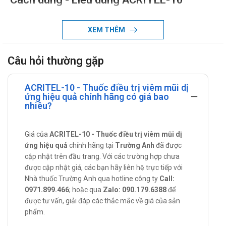
Người lớn và trẻ em (từ 12 tuổi trở lên)
XEM THÊM
Liều khuyến cáo là 5 mg/ ngày dùng vào buổi tối. Nhưng
bạn cũng có thể kiểm soát bệnh đầy đủ với liều 2,5 mg/
Câu hỏi thường gặp
ngày vào buổi tối.
Trẻ em
ACRITEL-10 - Thuốc điều trị viêm mũi dị
Trẻ em từ 6 - 11 tuổi: Dùng liều 2,5 mg/ ngày vào buổi tối.
ứng hiệu quả chính hãng có giá bao
nhiêu?
Bạn không nên dùng quá 2,5 mg.
Trẻ em dưới 6 tuổi: Dạng bào chế không phù hợp với liều
Giá của
dùng.
ACRITEL-10 - Thuốc điều trị viêm mũi dị
ứng hiệu quả
chính hãng tại
Trường Anh
đã được
Bệnh nhân suy thận
cập nhật trên đầu trang. Với các trường hợp chưa
Bác sỹ sẽ cho bạn dùng liều thấp hơn dựa trên mức độ suy
được cập nhật giá, các bạn hãy liên hệ trực tiếp với
Nhà thuốc Trường Anh qua hotline công ty
thận của bạn.
Call:
0971.899.466
; hoặc qua
Zalo: 090.179.6388
để
Chống chỉ định của ACRITEL-10
được tư vấn, giải đáp các thắc mắc về giá của sản
phẩm.
Bệnh nhân mẫn cảm với bất kỳ thành phần nào của thuốc.