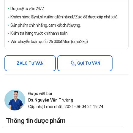
Dược sỹ tư vấn 24/7.
Khách hàng lấy sỉ, sll vui lòng liên hệ call/Zalo để được cập nhật giá
Sản phẩm chính hãng, cam kết chất lượng.
Kiểm tra hàng trước khi thanh toán.
Vận chuyển toàn quốc: 25.000đ/đơn (dưới 2kg)
ZALO TƯ VẤN
GỌI TƯ VẤN
Được viết bởi
Ds.Nguyễn Văn Trường
Cập nhật mới nhất: 2021-08-04 21:19:24
Thông tin dược phẩm