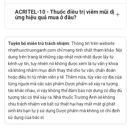
Không dùng cho trẻ em dưới 6 tuổi.
Lưu ý khi sử dụng ACRITEL-10
ACRITEL-10 - Thuốc điều trị viêm mũi dị
ứng hiệu quả mua ở đâu?
Trước khi dùng thuốc này, thông báo cho bác sỹ nếu bạn đang
có các vấn đề về sức khỏe sau đây:
Bạn bị động kinh hoặc có các nguy cơ bị co giật.
Tuyên bố miễn trừ trách nhiệm:
Thông tin trên website
nhathuoctruonganh.com chỉ mang tính chất tham khảo. Nội
Bạn bị suy thận. Có thể bác sỹ sẽ cho bạn dùng liều thấp hơn.
dung trên trang là những cập nhật mới nhất được lấy từ
Bạn có các yếu tố nguy cơ gây bí tiểu như tổn thương tủy
kênh uy tín, tuy nhiên nó không được xem là tư vấn y khoa
sống, tăng sản tuyến tiền liệt.
và không nhằm mục đích thay thế cho tư vấn, chẩn đoán
hoặc điều trị từ nhân viên y tế. Thêm nữa, tùy vào cơ địa của
Dạng bào chế này không phù hợp để sử dụng cho trẻ em dưới
từng người mà các sản phẩm Dược phẩm sẽ xảy ra tương
6 tuổi.
tác khác nhau, vì vậy không thể đảm bảo nội dung có đầy đủ
Sử dụng cho phụ nữ có thai hoặc đang
tương tác có thể xảy ra. Nhà thuốc Trường Anh sẽ không
cho con bú
chịu trách nhiệm với bất cứ thiệt hại hay mất mát gì phát
sinh khi bạn tự ý sử dụng Dược phẩm mà không có chỉ định
Tham khảo ý kiến của bác sĩ trước khi dùng cho phụ nữ có
sử dụng của bác sĩ.
thai hoặc đang cho con bú.
Sử dụng cho người lái xe và vận hành máy