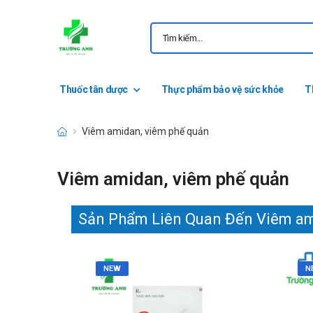
Thuốc tân dược
Thực phẩm bảo vệ sức khỏe
T
Viêm amidan, viêm phế quản
Viêm amidan, viêm phế quản
Sản Phẩm Liên Quan Đến Viêm am
NEW
N