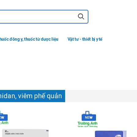
huốc đông y, thuốc từ dược liệu
Vật tư - thiết bị y tế
idan, viêm phế quản
EW
NEW