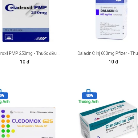
Cefadroxil PMP 250mg - Thuốc điều trị nhiễm khuẩn hiệu quả
10 đ
10 đ
EW
NEW