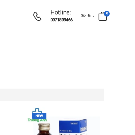
Hotline:
0
Giỏ Hàng:
0971899466
NEW