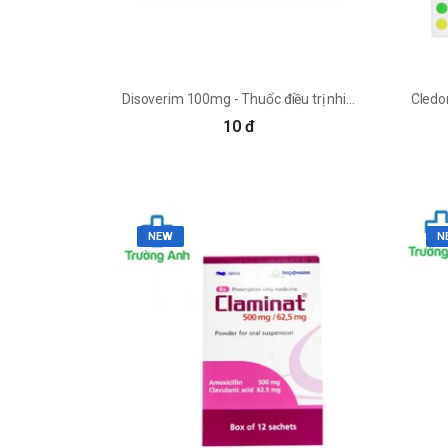
Disoverim 100mg - Thuốc điều trị nhiễm khuẩn nhẹ hiệu quả
10 đ
NEW
N