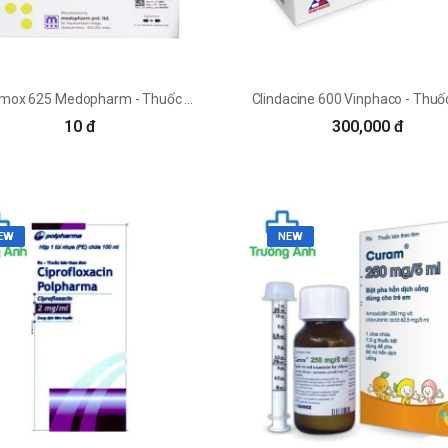
Cledomox 625 Medopharm - Thuốc điều trị nhiễm khuẩn hiệu quả
10 đ
300,000 đ
EW
NEW