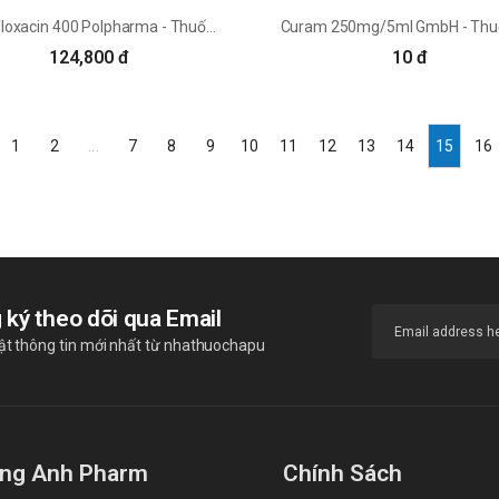
Ciprofloxacin 400 Polpharma - Thuốc điều trị viêm phổi, viêm phế quản
124,800 đ
10 đ
1
2
...
7
8
9
10
11
12
13
14
15
16
 ký theo dõi qua Email
ật thông tin mới nhất từ nhathuochapu
ng Anh Pharm
Chính Sách