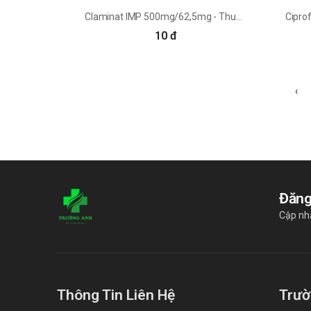
Claminat IMP 500mg/62,5mg - Thuốc điều trị nhiễm khuẩn
10 đ
‹
Đăng
Cập nh
Thông Tin Liên Hệ
Trườ