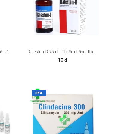
Dalacin C Inj 600mg Pfizer - Thuốc điều trị nhiễm khuẩn đường hô hấp
Daleston-D 75ml - Thuốc chống dị ứng hiệu quả Foripharm
10 đ
NEW