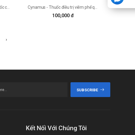
Curam 250mg/5ml GmbH - Thuốc chông viêm hiệu quả của GmbH
Cynamus - Thuốc điều trị viêm phế quản cấp và mạn tính
100,000 đ
›
SUBSCRIBE
Kết Nối Với Chúng Tôi