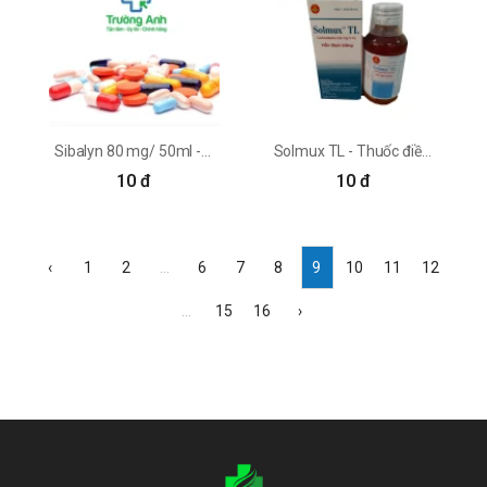
Sibalyn 80 mg/ 50ml - Thuốc điều trị nhiễm khuẩn của An Thiên
Solmux TL - Thuốc điều trị viêm phế quản cấp tính hiệu quả
10 đ
10 đ
‹
1
2
...
6
7
8
9
10
11
12
...
15
16
›