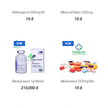
Mekociprox 500mg Mekophar - Thuốc điều trị nhiễm khuẩn
Mekocefaclor 250mg Mekophar - Thuốc điều trị nhiễm khuẩn
10 đ
10 đ
NEW
NEW
Medozopen 1g Medochemie - Trị nhiễm khuẩn ở người lớn và trẻ em
Medoxasol 250mg Medochemie - Trị nhiễm khuẩn từ nhẹ đến trung bình
210,000 đ
10 đ