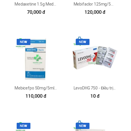
Medaxetine 1.5g Medochemie - Điều trị nhiễm khuẩn hiệu quả
Mebifaclor 125mg/5ml Mebiphar - Điều trị bệnh nhiễm khuẩn
70,000 đ
120,000 đ
NEW
NEW
Mebicefpo 50mg/5ml Mebiphar - Trị nhiễm khuẩn nhẹ đến trung bình
LevoDHG 750 - Điều trị bệnh nhiễm khuẩn hiệu quả
110,000 đ
10 đ
NEW
NEW