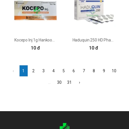
Kocepo Inj 1g Hankook Korus - Điều trị các nhiễm khuẩn nặng
Haduquin 250 HD Pharma - Điều trị nhiễm khuẩn hiệu quả
10 đ
10 đ
‹
1
2
3
4
5
6
7
8
9
10
...
30
31
›