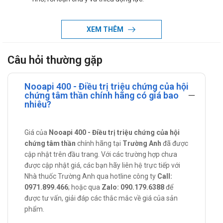
Đơn trị liệu hoặc phối hợp trong chứng rung giật cơ do
nguyên nhân vỏ não.
XEM THÊM
Điều trị chóng mặt và các rối loạn thăng bằng đi kèm,
ngoại trừ choáng váng có nguồn gốc do vận mạch hoặc
Câu hỏi thường gặp
tâm thần.
Trẻ em:
Nooapi 400 - Điều trị triệu chứng của hội
chứng tâm thần chính hãng có giá bao
Điều trị chứng khó đọc, kết hợp với các biện pháp thích hợp
nhiêu?
như liệu pháp dạy nói.
Cách dùng - Liều dùng của Nooapi 400
Giá của
Nooapi 400 - Điều trị triệu chứng của hội
chứng tâm thần
chính hãng tại
Trường Anh
đã được
Cách dùng:
cập nhật trên đầu trang. Với các trường hợp chưa
Thuốc dùng đường uống.
được cập nhật giá, các bạn hãy liên hệ trực tiếp với
Nhà thuốc Trường Anh qua hotline công ty
Call:
Liều dùng:
0971.899.466
; hoặc qua
Zalo: 090.179.6388
để
Người lớn:
được tư vấn, giải đáp các thắc mắc về giá của sản
phẩm.
Điều trị triệu chứng của hội chứng tâm thần-thực thể:
Khoảng liều dùng là từ 2,4 g đến 4,8 g, chia làm 2-3