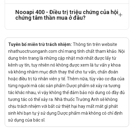
lần.
Nooapi 400 - Điều trị triệu chứng của hội
chứng tâm thần mua ở đâu?
Điều trị rung giật cơ có nguồn gốc từ vỏ não: Bắt đầu
liều hàng ngày là 7,2 g, sau đó tăng thêm 4,8 g mỗi 3 -
4 ngày đến tối đa là 20 g, chia làm 2 - 3 lần.
Điều trị chóng mặt: Liều dùng hàng ngày từ 2,4 g đến
Tuyên bố miễn trừ trách nhiệm:
Thông tin trên website
nhathuoctruonganh.com chỉ mang tính chất tham khảo. Nội
4,8 g chia làm 2 - 3 lần.
dung trên trang là những cập nhật mới nhất được lấy từ
Điều trị nghiện rượu: 12 g/ngày trong thời gian cai rượu
kênh uy tín, tuy nhiên nó không được xem là tư vấn y khoa
đầu tiên. Điều trị duy trì: Uống 2,4 g/ngày.
và không nhằm mục đích thay thế cho tư vấn, chẩn đoán
hoặc điều trị từ nhân viên y tế. Thêm nữa, tùy vào cơ địa của
Trẻ em:
từng người mà các sản phẩm Dược phẩm sẽ xảy ra tương
Điều trị chứng khó đọc: Liều khuyến cáo cho trẻ trong
tác khác nhau, vì vậy không thể đảm bảo nội dung có đầy đủ
độ tuổi đến trường (từ 8 tuổi) và thanh thiếu niên là 3,2
tương tác có thể xảy ra. Nhà thuốc Trường Anh sẽ không
g/ngày, chia làm 2 lần, thường xuyên trong suốt năm
chịu trách nhiệm với bất cứ thiệt hại hay mất mát gì phát
sinh khi bạn tự ý sử dụng Dược phẩm mà không có chỉ định
học.
sử dụng của bác sĩ.
Chống chỉ định của Nooapi 400
Người bệnh mẫn cảm với piracetam, dẫn chất pyrrolidon hoặc