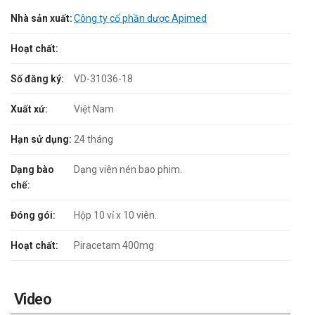
Nhà sản xuất:
Công ty cổ phần dược Apimed
Hoạt chất:
Số đăng ký:
VD-31036-18
Xuất xứ:
Việt Nam
Hạn sử dụng:
24 tháng
Dạng bào
Dạng viên nén bao phim.
chế:
Đóng gói:
Hộp 10 vỉ x 10 viên.
Hoạt chất:
Piracetam 400mg
Video