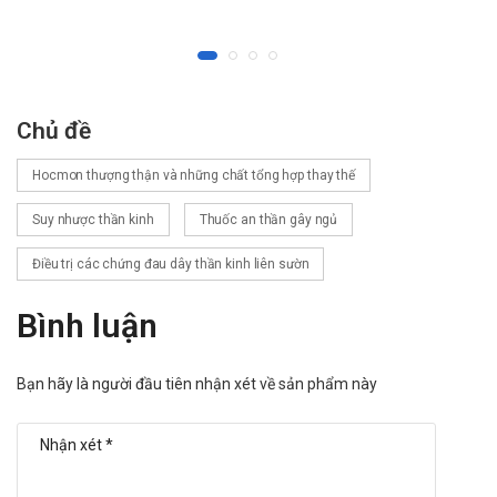
Thắc mắc xin liên hệ bác sĩ hoặc dược sĩ để được giải đáp
chính xác nhất.
Sử dụng cho người lái xe và vận hành máy
móc
Chủ đề
Thận trọng khi sử dùng cho người lái xe và vận hành máy
Hocmon thượng thận và những chất tổng hợp thay thế
móc.
Suy nhược thần kinh
Thuốc an thần gây ngủ
Thắc mắc xin liên hệ bác sĩ hoặc dược sĩ để được giải đáp
chính xác nhất.
Điều trị các chứng đau dây thần kinh liên sườn
Tác dụng phụ của Nooapi 400
Bình luận
Thường gặp:
Bồn chồn, tăng động, tăng cân.
Bạn hãy là người đầu tiên nhận xét về sản phẩm này
Ít gặp:
Trầm cảm, ngủ gà, suy nhược.
Không biết: