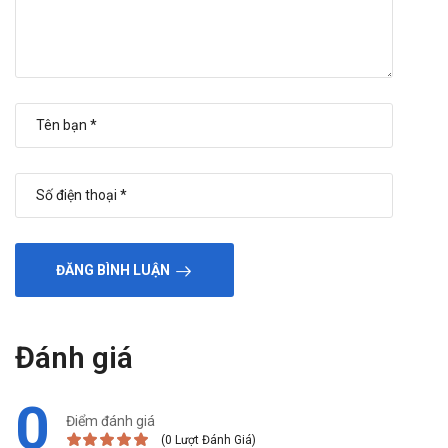
Rối loạn chảy máu
Phản ứng phản vệ, quá mẫn
Lo lắng, lẫn lộn, ảo giác
Mất điều hòa, mất thăng bằng, cơn
động kinh, đau đầu, mất ngủ
Chóng mặt
Đau bụng, đau bụng trên, tiêu chảy, buồn nôn, nôn
Phù thần kinh mạch, viêm da, ngứa, mày đay
Thông báo cho thầy thuốc các tác dụng không mong muốn
ĐĂNG BÌNH LUẬN
gặp phải khi sử dụng.
Tương tác thuốc
Đánh giá
Các tương tác dược động học: ít có khả năng tương tác thuốc
dẫn đến thay đổi dược động học của piracetam vì có khoảng
0
90% liều dùng piracetam được thải trừ qua nước tiểu dưới
Điểm đánh giá
dạng không biến đổi.
(0 Lượt Đánh Giá)