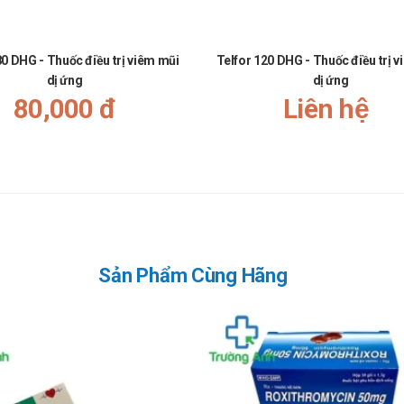
80 DHG - Thuốc điều trị viêm mũi
Telfor 120 DHG - Thuốc điều trị 
dị ứng
dị ứng
à đang cho con bú. Tham khảo ý kiến của bác sĩ trước khi dùng.
80,000 đ
Liên hệ
khảo ý kiến của bác sĩ trước khi dùng.
n Blue
ớng dẫn sử dụng và chỉ định của bác sĩ.
ơ sở y tế gần nhất để được thăm khám và điều trị kịp thời.
Sản Phẩm Cùng Hãng
 tiếp
.