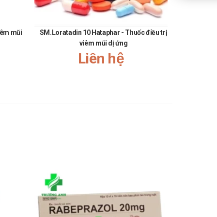
viêm mũi
SM.Loratadin 10 Hataphar - Thuốc điều trị
Mesna-BF
viêm mũi dị ứng
Giải
Liên hệ