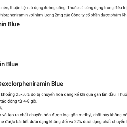
n nén, thuận tiện sử dụng đường uống. Thuốc có công dụng trong điều t
xchlorpheniramin với hàm lượng 2mg của Công ty cổ phần dược phẩm Kh
in Blue
in Blue
Dexclorpheniramin Blue
 khoảng 25-50% do bị chuyển hóa đáng kể khi qua gan lần đầu. Thuốc
 tác động từ 4-8 giờ.
%.
à tạo ra chất chuyển hóa được loại gốc methyl, chất này không có 
ne được bài tiết dưới dạng không đổi và 22% dưới dạng chất chuyển 