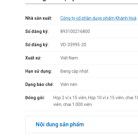
Nhà sản xuất:
Công ty cổ phần dược phẩm Khánh Hoà
Số đăng ký:
893100216800
Số đăng ký:
VD-33995-20
Xuất xứ:
Việt Nam
Hạn sử dụng:
Đang cập nhật
Dạng bào chế:
Viên nén
Đóng gói:
Hộp 2 vỉ x 15 viên; Hộp 10 vỉ x 15 viên; chai 
viên; chai 1.000 viên
Nội dung sản phẩm