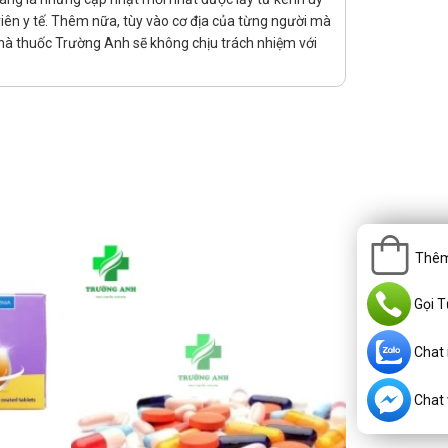
viên y tế. Thêm nữa, tùy vào cơ địa của từng người mà
hà thuốc Trường Anh sẽ không chịu trách nhiệm với
Thêm
Gọi T
Chat
Chat v