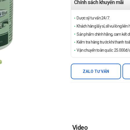
Chính sách khuyến mãi
Dược sỹ tư vấn 24/7.
Khách hàng lấy sỉ, sll vui lòng liê
Sản phẩm chính hãng, cam kết ch
Kiểm tra hàng trước khi thanh toá
Vận chuyển toàn quốc: 25.000đ/đ
ZALO TƯ VẤN
Video