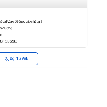
n hệ call/Zalo để được cập nhật giá
ất lượng.
n.
ơn (dưới 2kg)
GỌI TƯ VẤN