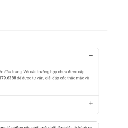
, phù mạch, phù Quincke, dị ứng thức ăn, phản ứng
ên đầu trang. Với các trường hợp chưa được cập
179.6388
để được tư vấn, giải đáp các thắc mắc về
ang là những cập nhật mới nhất được lấy từ kênh uy