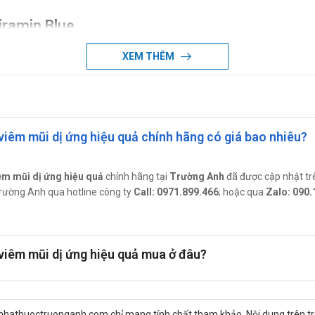
iramin Blue
 các trường hợp sau:
XEM THÊM
êm mũi vận mạch do histamin, viêm kết mạc dị ứng, viêm da tiếp xúc
ị sởi hoặc thủy đậu.
eniramin Blue
viêm mũi dị ứng hiệu quả chính hãng có giá bao nhiêu?
êm mũi dị ứng hiệu quả
chính hãng tại
Trường Anh
đã được cập nhật tr
c Trường Anh qua hotline công ty
Call: 0971.899.466
; hoặc qua
Zalo: 090.
y.
 viêm mũi dị ứng hiệu quả mua ở đâu?
 khi sử dụng sản phẩm.
 nhathuoctruonganh.com chỉ mang tính chất tham khảo. Nội dung trên tr