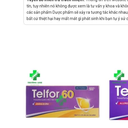
Nếu đã quên liều hãy sử dụng ngay khi nhớ ra, 
tín, tuy nhiên nó không được xem là tư vấn y khoa và khô
các sản phẩm Dược phẩm sẽ xảy ra tương tác khác nhau, v
Chống chỉ định của Dexclorpheniram
bất cứ thiệt hại hay mất mát gì phát sinh khi bạn tự ý s
Glaucoma góc đóng.
Bí tiểu do rối loạn niệu đạo tuyến tiền liệt.
Trẻ < 6 tuổi.
Chống chỉ định tương đối: phụ nữ cho con bú.
Không sử dụng nếu có tiền sử mẫn cảm với bất cứ
Tác dụng phụ của Dexclorpheniramin
An thần, ngủ gà; tác động cholinergic; hạ huyết áp tư
Thông báo với bác sĩ các tác dụng không mong mu
Tương tác
Rượu, thuốc ức chế hệ thần kinh trung ương, atropin
Thông tin với bác sĩ nhữnh sản phẩm, thuốc mà bạ
Khi sử dụng Dexclorpheniramin Blue c
Lưu ý chung: