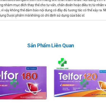
không sử dụng gộp những liều đã quên.
ng nhằm mục đích thay thế cho tư vấn, chẩn đoán hoặc điều trị từ nhân 
ì vậy không thể đảm bảo nội dung có đầy đủ tương tác có thể xảy ra. N
in Blue
ử dụng Dược phẩm mà không có chỉ định sử dụng của bác sĩ.
 thành phần nào của sản phẩm
Sản Phẩm Liên Quan
 Blue
 thế; rối loạn thăng bằng, chóng mặt, giảm trí nhớ...
ốn khi sử dụng sản phẩm.
e & các chất atropinic.
n đang sử dụng.
ần lưu ý khi những điều gì?