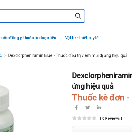
huốc đông y, thuốc từ dược liệu
Vật tư - thiết bị y tế
c
Dexclorpheniramin Blue - Thuốc điều trị viêm mũi dị ứng hiệu quả
Dexclorpheniramin 
ứng hiệu quả
Thuốc kê đơn - 
( 0 Reviews )