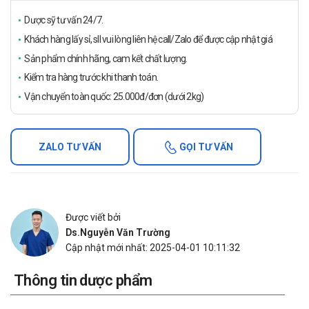
Dược sỹ tư vấn 24/7.
Khách hàng lấy sỉ, sll vui lòng liên hệ call/Zalo để được cập nhật giá
Sản phẩm chính hãng, cam kết chất lượng.
Kiểm tra hàng trước khi thanh toán.
Vận chuyển toàn quốc: 25.000đ/đơn (dưới 2kg)
ZALO TƯ VẤN
GỌI TƯ VẤN
Được viết bởi
Ds.Nguyễn Văn Trường
Cập nhật mới nhất: 2025-04-01 10:11:32
Thông tin dược phẩm