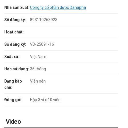
Nhà sản xuất:
Công ty cổ phần dược Danapha
Số đăng ký:
893110263923
Hoạt chất:
Số đăng ký:
VD-25091-16
Xuất xứ:
Việt Nam
Hạn sử dụng:
36 tháng
Dạng bào
Viên nén
chế:
Đóng gói:
Hộp 3 vỉ x 10 viên
Video