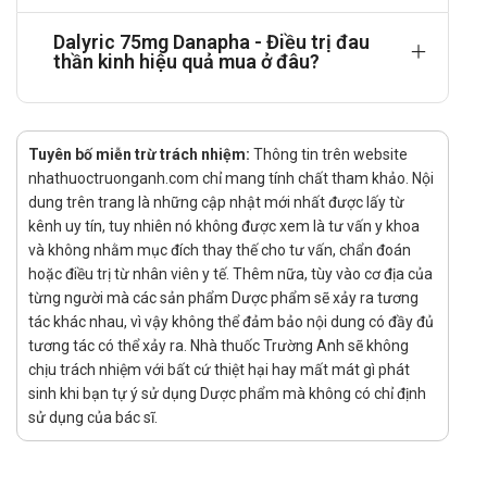
Cách dùng - liều dùng của Dalyric 75mg
Danapha
Dalyric 75mg Danapha - Điều trị đau
thần kinh hiệu quả mua ở đâu?
Hướng dẫn sử dụng:
Cách dùng:
Dùng theo đường uống. Nên dùng thuốc với 1 cốc
Tuyên bố miễn trừ trách nhiệm:
Thông tin trên website
nước to và nuốt nguyên viên.
nhathuoctruonganh.com chỉ mang tính chất tham khảo. Nội
Liều dùng:
dung trên trang là những cập nhật mới nhất được lấy từ
kênh uy tín, tuy nhiên nó không được xem là tư vấn y khoa
Đau thần kinh liên quan đến bệnh thần kinh ngoại
và không nhằm mục đích thay thế cho tư vấn, chẩn đoán
biên ở người bệnh bị tiểu đường: liều khởi đầu 1
hoặc điều trị từ nhân viên y tế. Thêm nữa, tùy vào cơ địa của
viên/lần x 2 lần/ngày, sau đó có thể tăng lên 2
từng người mà các sản phẩm Dược phẩm sẽ xảy ra tương
viên/lần x 2 lần/ngày.
tác khác nhau, vì vậy không thể đảm bảo nội dung có đầy đủ
Bệnh nhân bị đau thần kinh sau herpes: liều khởi
tương tác có thể xảy ra. Nhà thuốc Trường Anh sẽ không
đầu 1 viên/lần x 2 lần/ngày, sau đó có thể tăng lên
chịu trách nhiệm với bất cứ thiệt hại hay mất mát gì phát
2 viên/lần x 2 lần/ngày trong vòng 1 tuần. Bệnh
sinh khi bạn tự ý sử dụng Dược phẩm mà không có chỉ định
nhân không đáp ứng đầy đủ với liều 2 viên/lần x 2
sử dụng của bác sĩ.
lần/ngày thì có thể dùng 8 viên/ngày, chia thành 2-3
lần/ngày.