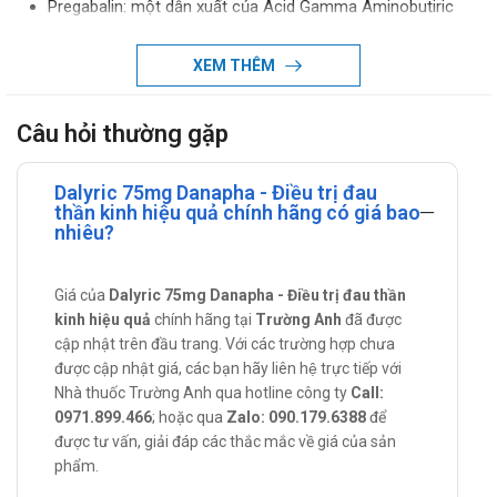
Pregabalin: một dẫn xuất của Acid Gamma Aminobutiric
(GABA), chất ức chế dẫn truyền thần kinh. Theo nghiên
cứu trên chuột, Pregabalin ái lực cao đối với tiểu đơn vị
XEM THÊM
alpha 2 - delta ở kênh calci có phụ thuộc điện thế ở các
mô thần kinh trung ương.
Câu hỏi thường gặp
Do đó, Pregabalin có thể điều chỉnh chức năng của kênh
calci, giảm phóng thích chất dẫn truyền thần kinh phụ
Dalyric 75mg Danapha - Điều trị đau
thuộc kênh calci. Ngoài ra, hợp chất còn giúp giảm đau,
thần kinh hiệu quả chính hãng có giá bao
chống co giật.
nhiêu?
Tác dụng - Chỉ định của Dalyric 75mg
Danapha
Giá của
Dalyric 75mg Danapha - Điều trị đau thần
kinh hiệu quả
chính hãng tại
Trường Anh
đã được
Dalyric được chỉ định dùng trong điều trị:
cập nhật trên đầu trang. Với các trường hợp chưa
Đau thần kinh liên quan đến bệnh thần kinh ngoại biên ở
được cập nhật giá, các bạn hãy liên hệ trực tiếp với
người bệnh bị tiểu đường.
Nhà thuốc Trường Anh qua hotline công ty
Call:
Bệnh nhân bị đau thần kinh sau herpes.
0971.899.466
; hoặc qua
Zalo: 090.179.6388
để
Điều trị bổ trợ động kinh cục bộ ở người lớn.
được tư vấn, giải đáp các thắc mắc về giá của sản
phẩm.
Điều trị hội chứng đau cơ xơ hóa.