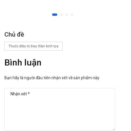
thắt cơ, giật rung cơ, đau lưng, dị cảm,đau cơ, nhược
cơ.
Mắt: Rối loạn thị giác, rung giật nhãn cầu, giảm thị lực,
viêm kết mạc.
Tai: Giảm thính lực.
Chủ đề
Một số triệu chứng khác như: Phản ứng dị ứng, hội
chứng giả cúm.
Thuốc điều trị Đau thần kinh tọa
Ngoài ra, còn gặp các triệu chứng sau nhưng hiếm gặp
Bình luận
phải như: Áp-xe, suy thận cấp, phù mạch, phản ứng phản
vệ, lệ thuộc thuốc, viêm dạ dày, kích động, Albumin niệu,
ngừng thở,…
Bạn hãy là người đầu tiên nhận xét về sản phẩm này
Tương tác
Pregabalin có tương tác với các thuốc sau: rosiglitazone,
Pioglitazone, lorazepam, Ethanol, Gabapentin, oxycodone.
Khi sử dụng Dalyric 75mg Danapha cần
lưu ý khi những điều gì?