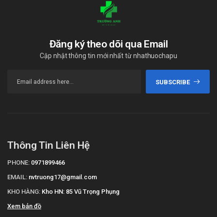
Giá của Dalyric 75mg Danapha là bao
nhiêu?
Dalyric 75mg Danapha
hiện đang được bán sỉ lẻ tại
Đăng ký theo dõi qua Email
Trường Anh
. Các bạn vui lòng liên hệ hotline công ty
Cập nhật thông tin mới nhất từ nhathuochapu
Call/Zalo: 090.179.6388
để được giải đáp thắc mắc về
giá.
SUBSCRIBE
Mua Dalyric 75mg Danapha ở đâu?
Các bạn có thể dễ dàng mua
Dalyric 75mg Danapha
tại
Trường
Anh Pharm
bằng cách:
Mua hàng trực tiếp tại cửa hàng với khách lẻ theo
Thông Tin Liên Hệ
khung giờ
sáng:10h-11h
,
chiều: 14h30-15h30
Mua hàng trên
PHONE:
0971899466
website:
https://nhathuoctruonganh.com
EMAIL:
nvtruong17@gmail.com
Mua hàng qua số điện thoại hotline:
Call/Zalo:
KHO HÀNG:
Kho HN: 85 Vũ Trọng Phụng
090.179.6388
để được gặp dược sĩ đại học tư vấn cụ thể
và nhanh nhất.
Xem bản đồ