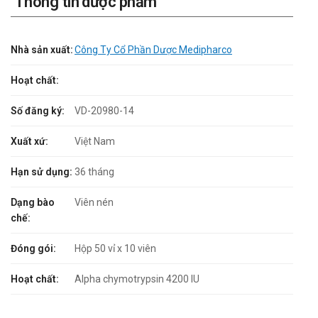
Thông tin dược phẩm
Nhà sản xuất:
Công Ty Cổ Phần Dược Medipharco
Hoạt chất:
Số đăng ký:
VD-20980-14
Xuất xứ:
Việt Nam
Hạn sử dụng:
36 tháng
Dạng bào
Viên nén
chế:
Đóng gói:
Hộp 50 vỉ x 10 viên
Hoạt chất:
Alpha chymotrypsin 4200 IU