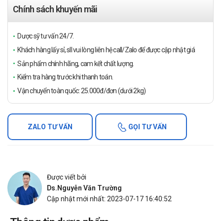
Chính sách khuyến mãi
Dược sỹ tư vấn 24/7.
Khách hàng lấy sỉ, sll vui lòng liên hệ call/Zalo để được cập nhật giá
Sản phẩm chính hãng, cam kết chất lượng.
Kiểm tra hàng trước khi thanh toán.
Vận chuyển toàn quốc: 25.000đ/đơn (dưới 2kg)
ZALO TƯ VẤN
GỌI TƯ VẤN
Được viết bởi
Ds.Nguyễn Văn Trường
Cập nhật mới nhất: 2023-07-17 16:40:52