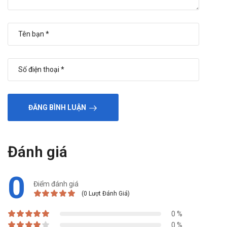
Bảo quản
Bảo quản nơi khô ráo thoáng mát, tránh ánh sáng mặt trời
chiếu trực tiếp.
Nhiệt độ bảo quản thích hợp là dưới 30 độ C.
Để xa tầm tay của trẻ em.
Nhà sản xuất
Công Ty Cổ Phần Dược Trung Ương MEDIPHARCO -
ĐĂNG BÌNH LUẬN
TENAMYD.
Tài liệu tham khảo: dichvucong.dav.gov.vn
Sản phẩm tương tự
Đánh giá
Cadigesic-Flu
0
Hebee Hota (chai)
Điểm đánh giá
Flu-GF Armephaco
(0 Lượt Đánh Giá)
Giá của Chymotrypsin 4200IU
0 %
Medipharco là bao nhiêu?
0 %