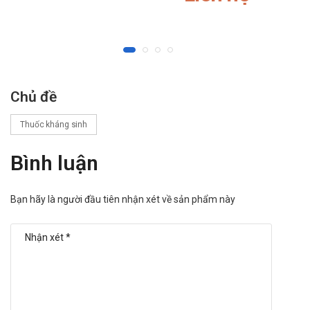
bì.
Phụ nữ có thai hoặc đang cho con bú:
Cần hết sức thận trọng, nên tham khảo ý kiến bác sĩ
hoặc dược sĩ trước khi sử dụng. Các sản phẩm dù đã
kiểm nghiệm vẫn có những nguy cơ đối với phụ nữ có
Chủ đề
thai hoặc đang cho con bú.
Người lái xe, điều khiển và vận hành máy móc:
Thuốc kháng sinh
Chưa có báo cáo cụ thể về những ảnh hưởng của sản
phẩm đối với khả năng lái xe và vận hành máy móc. Tuy
Bình luận
nhiên, để đảm bảo an toàn bạn cần tham khảo ý kiến
bác sĩ hoặc dược sĩ trước khi sử dụng.
Bạn hãy là người đầu tiên nhận xét về sản phẩm này
Làm gì khi quá liều Chymotrypsin 4200IU
Medipharco?
Chưa có báo cáo về các triệu chứng quá liều khi sử dụng
sản phẩm. Nếu có các biểu hiện bất thường xảy ra, cần
đến ngay cơ sở y tế gần nhất để được theo dõi và có giải
pháp điều trị kịp thời.