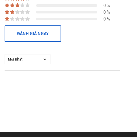
0 %
Chymotrypsin 4200IU Medipharco
hiện đang được bán
0 %
sỉ lẻ tại
Trường Anh
. Các bạn vui lòng liên hệ hotline công
0 %
ty
Call/Zalo: 090.179.6388
để được giải đáp thắc mắc
về giá.
ĐÁNH GIÁ NGAY
Mua Chymotrypsin 4200IU Medipharco ở
đâu?
Các bạn có thể dễ dàng mua
Chymotrypsin 4200IU Medipharco
tại
Trường Anh Pharm
bằng cách:
Mua hàng trực tiếp tại cửa hàng với khách lẻ theo
khung giờ
sáng:10h-11h
,
chiều: 14h30-15h30
Mua hàng trên
website:
https://nhathuoctruonganh.com
Mua hàng qua số điện thoại hotline:
Call/Zalo:
090.179.6388
để được gặp dược sĩ đại học tư vấn cụ thể
và nhanh nhất.