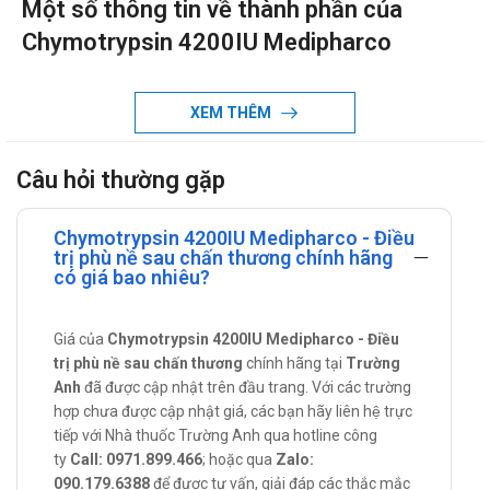
Một số thông tin về thành phần của
Chymotrypsin 4200IU Medipharco
Alpha chymotrypsin: là thuốc kháng viêm dưới dạng men
thường được sử dụng trong điều trị giảm sưng và hạn chế
XEM THÊM
tình trạng phá hủy mô. Công dụng thuốc Alpha
chymotrypsin bao gồm: Giảm tình trạng sưng đỏ và đau
Câu hỏi thường gặp
liên quan đến túi nhiễm trùng (áp-xe), điều trị loét, phẫu
thuật hoặc chấn thương.
Chymotrypsin 4200IU Medipharco - Điều
Tác dụng - Chỉ định của Chymotrypsin
trị phù nề sau chấn thương chính hãng
có giá bao nhiêu?
4200IU Medipharco
Dùng trong điều trị phù nề sau chấn thương, phẫu thuật,
Giá của
Chymotrypsin 4200IU Medipharco - Điều
bỏng.
trị phù nề sau chấn thương
chính hãng tại
Trường
Cách dùng - liều dùng của Chymotrypsin
Anh
đã được cập nhật trên đầu trang. Với các trường
4200IU Medipharco
hợp chưa được cập nhật giá, các bạn hãy liên hệ trực
tiếp với Nhà thuốc Trường Anh qua hotline công
Hướng dẫn sử dụng:
ty
Call: 0971.899.466
; hoặc qua
Zalo:
090.179.6388
để được tư vấn, giải đáp các thắc mắc
Cách dùng: