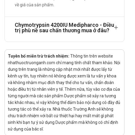
về giá của sản phẩm.
Uống hoặc ngậm dưới lưỡi tới khi viên nén tan hoàn
toàn trong miệng.
Chymotrypsin 4200IU Medipharco - Điều
Liều dùng:
trị phù nề sau chấn thương mua ở đâu?
Để điều trị phù nề sau chấn thương hoặc sau phẫu
thuật và để giúp làm lỏng các dịch tiết ở đường hô
hấp trên, uống 2 viên, 3 đến 4 viên mỗi ngày; hoặc
ngậm dưới lưỡi 4-6 viên mỗi ngày chia làm nhiều lần
Tuyên bố miễn trừ trách nhiệm:
Thông tin trên website
(phải để viên nén tan dần dưới lưỡi).
nhathuoctruonganh.com chỉ mang tính chất tham khảo. Nội
dung trên trang là những cập nhật mới nhất được lấy từ
Quên liều:
kênh uy tín, tuy nhiên nó không được xem là tư vấn y khoa
Dùng liều đó ngay khi nhớ ra. Nếu gần đến giờ dùng liều
và không nhằm mục đích thay thế cho tư vấn, chẩn đoán
kế tiếp, hãy bỏ qua liều quên. Tuyệt đối, không dùng gấp
hoặc điều trị từ nhân viên y tế. Thêm nữa, tùy vào cơ địa của
đôi liều để bù.
từng người mà các sản phẩm Dược phẩm sẽ xảy ra tương
Chống chỉ định của Chymotrypsin
tác khác nhau, vì vậy không thể đảm bảo nội dung có đầy đủ
tương tác có thể xảy ra. Nhà thuốc Trường Anh sẽ không
4200IU Medipharco
chịu trách nhiệm với bất cứ thiệt hại hay mất mát gì phát
sinh khi bạn tự ý sử dụng Dược phẩm mà không có chỉ định
Quá mẫn với chymotrysin hoặc bất kì thành phần nào của
sử dụng của bác sĩ.
chế phẩm.