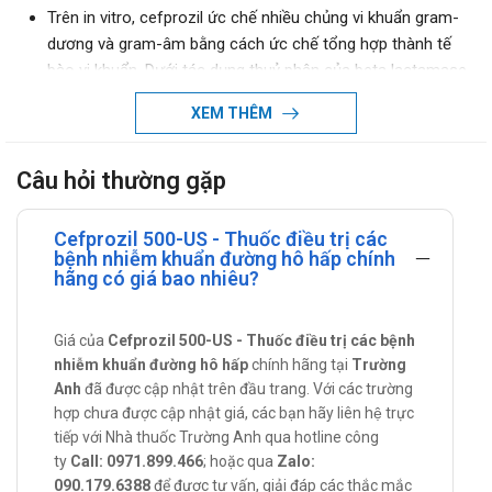
Trên in vitro, cefprozil ức chế nhiều chủng vi khuẩn gram-
dương và gram-âm bằng cách ức chế tổng hợp thành tế
bào vi khuẩn. Dưới tác dụng thuỷ phân của beta lactamase
thì cefprozil ổn định hơn so với cefaclor. Cefprozil có tác
XEM THÊM
dụng kháng các chủng vi khuẩn sau:
Gram-dương hiếu khí: Staphylococcus aureus (bao
Câu hỏi thường gặp
gồm các chủng sản xuất beta-lactamase),
Sơeptococcus pneumonia, Streptococcus pyogenes,
Enterococcus durans, Enterococcus faecalis, Listeria
Cefprozil 500-US - Thuốc điều trị các
bệnh nhiễm khuẩn đường hô hấp chính
monocytogenes, Staphylococcus epidermidis,
hãng có giá bao nhiêu?
Staphylococcus saprophyticus, Staphylococcus
wameri, Sữeptococcus agalactiae, Streptococci (nhóm
c, D, F, và G).
Giá của
Cefprozil 500-US - Thuốc điều trị các bệnh
nhiễm khuẩn đường hô hấp
Cefprozil không có tác dụng trên Enterococcus
chính hãng tại
Trường
Anh
đã được cập nhật trên đầu trang. Với các trường
faecium đề kháng methiciỉlin, và hầu hết các chủng
hợp chưa được cập nhật giá, các bạn hãy liên hệ trực
Acinetobacter, Enterobacter, Morganeỉla morganii,
tiếp với Nhà thuốc Trường Anh qua hotline công
Proteus vulgaris, Providencia, Pseudomonas và
ty
Call: 0971.899.466
; hoặc qua
Zalo:
Serratia. Staphylococci kháng methicillin được coi như
090.179.6388
để được tư vấn, giải đáp các thắc mắc