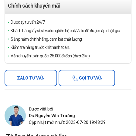
Chính sách khuyến mãi
Dược sỹ tư vấn 24/7.
Khách hàng lấy sỉ, sll vui lòng liên hệ call/Zalo để được cập nhật giá
Sản phẩm chính hãng, cam kết chất lượng.
Kiểm tra hàng trước khi thanh toán.
Vận chuyển toàn quốc: 25.000đ/đơn (dưới 2kg)
ZALO TƯ VẤN
GỌI TƯ VẤN
Được viết bởi
Ds.Nguyễn Văn Trường
Cập nhật mới nhất: 2023-07-20 19:48:29