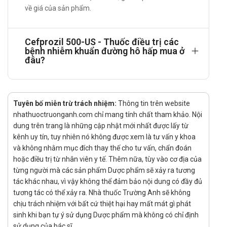
kháng cefprozil.
về giá của sản phẩm.
Gram-âm hiếu khí: Haemophilus influenza (bao gồm
các chủng sản xuất beta-lactamase), Moraxella
(Branhamella) catarrhalis (bao gồm các chủng sản
Cefprozil 500-US - Thuốc điều trị các
bệnh nhiễm khuẩn đường hô hấp mua ở
xuất beta-lactamase), Ciữobacter diversus, Escherichia
đâu?
coli, Klebsiella pneumonia, Neisseria gonorrhoeae (bao
gồm các chủng sản xuất beta-lactamase), Proteus
mirabilis,Salmonella spp., Shigella spp., Vibrio spp.
Các vi khuẩn kỵ khí: Prevotella (Bacteroides)
Tuyên bố miễn trừ trách nhiệm:
Thông tin trên website
melaninogenicus, Oostridium difficile, Clostridium
nhathuoctruonganh.com chỉ mang tính chất tham khảo. Nội
perffingens, Fusobacterium spp., Peptostreptococcus
dung trên trang là những cập nhật mới nhất được lấy từ
spp., Propionibacterium acnes.
kênh uy tín, tuy nhiên nó không được xem là tư vấn y khoa
và không nhằm mục đích thay thế cho tư vấn, chẩn đoán
Tác dụng - Chỉ định của Cefprozil 500-US
hoặc điều trị từ nhân viên y tế. Thêm nữa, tùy vào cơ địa của
từng người mà các sản phẩm Dược phẩm sẽ xảy ra tương
Cefprozil 500-US được chỉ định trong điều trị các trường
tác khác nhau, vì vậy không thể đảm bảo nội dung có đầy đủ
hợp nhiễm khuẩn như:
tương tác có thể xảy ra. Nhà thuốc Trường Anh sẽ không
Viêm họng, viêm amidan, viêm xoang cấp tính, viêm tai
chịu trách nhiệm với bất cứ thiệt hại hay mất mát gì phát
giữa;
sinh khi bạn tự ý sử dụng Dược phẩm mà không có chỉ định
Viêm phế quản cấp do nhiễm khuẩn thứ cấp hoặc đợt
sử dụng của bác sĩ.