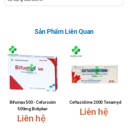
kịch phát viêm phế quản mạn tính do nhiễm khuẩn cấp;
Bệnh ở da và cấu trúc da: Nhiễm trùng da và cấu trúc
da nhưng không có biến chứng;
Nhiễm khuẩn đường tiết niệu không gây biến chứng:
Sản Phẩm Liên Quan
Viêm bàng quang cấp.
Cách dùng – liều dùng của Cefprozil 500-
US
Hướng dẫn sử dụng:
Liều dùng:
Đối với trẻ em từ 13 tuổi:
Viêm họng hoặc viêm amidan: Dùng
500mg/lần/ngày trong 10 ngày;
Bifumax 500 - Cefuroxim
Ceftazidime 2000 Tenamyd
Nhiễm khuẩn tổ chức da và da, không biến
500mg Bidiphar
Liên hệ
chứng: Dùng 250mg hoặc 500mg mỗi 12 giờ
Liên hệ
trong 10 ngày;
Nhiễm khuẩn đường hô hấp:
Viêm xoang cấp: Dùng 250mg mỗi 12 giờ