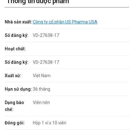
Thông tin dược phẩm
Nhà sản xuất:
Công ty cổ phần US Pharma USA
Số đăng ký:
VD-27638-17
Hoạt chất:
Số đăng ký:
VD-27638-17
Xuất xứ:
Việt Nam
Hạn sử dụng:
36 tháng
Dạng bào
Viên nén
chế:
Đóng gói:
Hộp 1 vỉ x 10 viên