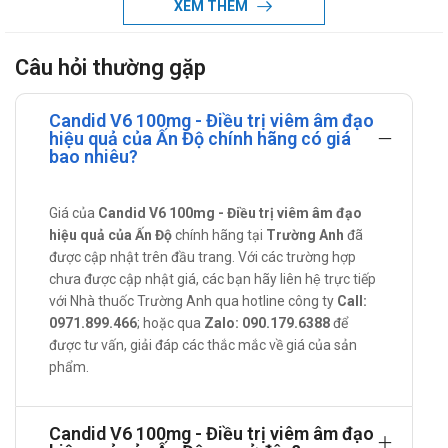
XEM THÊM
phẫu thuật.
Cách dùng - Liều dùng của Candid V6
Câu hỏi thường gặp
100mg
Candid V6 100mg - Điều trị viêm âm đạo
Cách dùng:
hiệu quả của Ấn Độ chính hãng có giá
Dùng đặt âm đạo.
bao nhiêu?
Liều dùng:
Mỗi ngày sử dụng 1 viên.
Giá của
Candid V6 100mg - Điều trị viêm âm đạo
Duy trì điều trị trong 6 ngày liên tiếp.
hiệu quả của Ấn Độ
chính hãng tại
Trường Anh
đã
được cập nhật trên đầu trang. Với các trường hợp
Chống chỉ định khi dùng Candid V6
chưa được cập nhật giá, các bạn hãy liên hệ trực tiếp
100mg
với Nhà thuốc Trường Anh qua hotline công ty
Call:
0971.899.466
; hoặc qua
Zalo: 090.179.6388
để
Quá mẫn cảm với các thành phần chứa trong công thức.
được tư vấn, giải đáp các thắc mắc về giá của sản
Lưu ý đặc biệt và thận trọng khi sử dụng
phẩm.
Candid V6 100mg
Đọc kỹ hướng dẫn sử dụng hoặc tham khảo ý kiến của Bác
Candid V6 100mg - Điều trị viêm âm đạo