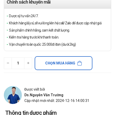
Chính sách khuyến mãi
Dược sỹ tư vấn 24/7.
Khách hàng lấy sỉ, sll vui lòng liên hệ call/Zalo để được cập nhật giá
Sản phẩm chính hãng, cam kết chất lượng.
Kiểm tra hàng trước khi thanh toán.
Vận chuyển toàn quốc: 25.000đ/đơn (dưới 2kg)
CHỌN MUA HÀNG
Được viết bởi
Ds.Nguyễn Văn Trường
Cập nhật mới nhất: 2024-12-16 14:00:31
Thông tin dược phẩm