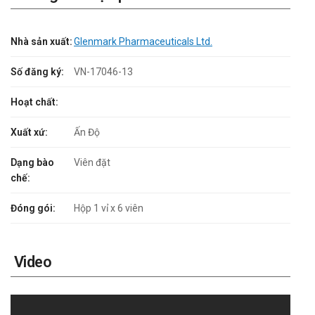
Nhà sản xuất:
Glenmark Pharmaceuticals Ltd.
Số đăng ký:
VN-17046-13
Hoạt chất:
Xuất xứ:
Ấn Độ
Dạng bào
Viên đặt
chế:
Đóng gói:
Hộp 1 vỉ x 6 viên
Video