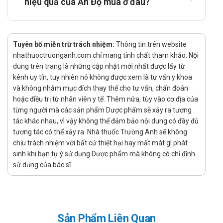
hiệu quả của Ấn Độ mua ở đâu?
sĩ, Dược sĩ trước khi dùng.
Thận trọng trong trường hợp bạn mắc các bệnh lý nền
(viêm loét dạ dày, hôn mê gan, nhược cơ, suy gan, suy
thận,...) hoặc đối tượng là trẻ em, phụ nữ mang thai và cho
Tuyên bố miễn trừ trách nhiệm:
Thông tin trên website
con bú,...
nhathuoctruonganh.com chỉ mang tính chất tham khảo. Nội
Sử dụng cho phụ nữ có thai hoặc đang
dung trên trang là những cập nhật mới nhất được lấy từ
kênh uy tín, tuy nhiên nó không được xem là tư vấn y khoa
cho con bú
và không nhằm mục đích thay thế cho tư vấn, chẩn đoán
hoặc điều trị từ nhân viên y tế. Thêm nữa, tùy vào cơ địa của
Cần hết sức thận trọng, nên tham khảo ý kiến bác sĩ hoặc
từng người mà các sản phẩm Dược phẩm sẽ xảy ra tương
dược sĩ trước khi sử dụng. Các sản phẩm dù đã kiểm
tác khác nhau, vì vậy không thể đảm bảo nội dung có đầy đủ
nghiệm vẫn có những nguy cơ đối với phụ nữ có thai hoặc
tương tác có thể xảy ra. Nhà thuốc Trường Anh sẽ không
đang cho con bú.
chịu trách nhiệm với bất cứ thiệt hại hay mất mát gì phát
Sử dụng cho người lái xe và vận hành máy
sinh khi bạn tự ý sử dụng Dược phẩm mà không có chỉ định
móc
sử dụng của bác sĩ.
Chưa có báo cáo cụ thể về ảnh hưởng của sản phẩm với
người lái xe và vận hành máy móc. Tuy nhiên, để đảm bảo
an toàn bạn cần tham khảo ý kiến bác sĩ hoặc dược sĩ
Sản Phẩm Liên Quan
trước khi sử dụng.