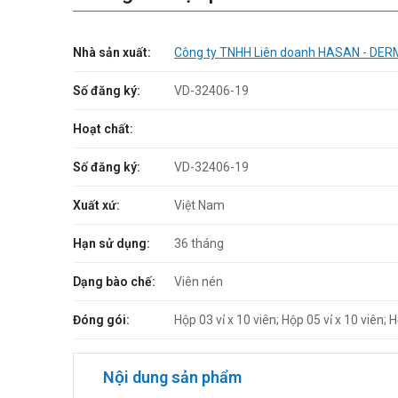
Nhà sản xuất:
Công ty TNHH Liên doanh HASAN - D
Số đăng ký:
VD-32406-19
Hoạt chất:
Số đăng ký:
VD-32406-19
Xuất xứ:
Việt Nam
Hạn sử dụng:
36 tháng
Dạng bào chế:
Viên nén
Đóng gói:
Hộp 03 vỉ x 10 viên; Hộp 05 vỉ x 10 viên; H
Nội dung sản phẩm