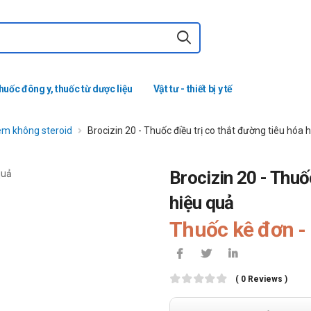
huốc đông y, thuốc từ dược liệu
Vật tư - thiết bị y tế
êm không steroid
Brocizin 20 - Thuốc điều trị co thắt đường tiêu hóa 
Brocizin 20 - Thuố
hiệu quả
Thuốc kê đơn - 
( 0 Reviews )