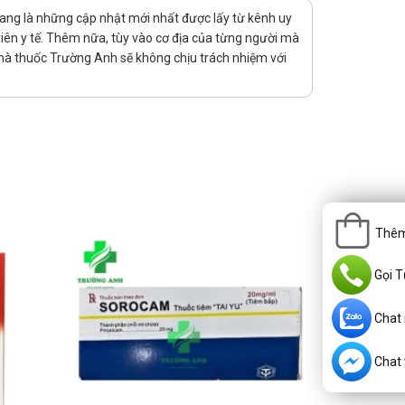
ang là những cập nhật mới nhất được lấy từ kênh uy
viên y tế. Thêm nữa, tùy vào cơ địa của từng người mà
hà thuốc Trường Anh sẽ không chịu trách nhiệm với
iều kế tiếp vào thời điểm như kế hoạch.
Thêm
Gọi T
Chat
Chat v