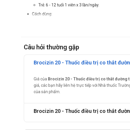
Trẻ: 6 - 12 tuổi 1 viên x 3 lần/ngày.
Cách dùng:
Dùng đường uống.
Chống chỉ định của Brocizin 20
Quá mẫn với thành phần thuốc. Tăng nhãn áp. Bệnh xu
Câu hỏi thường gặp
Lưu ý thận trọng khi sử dụng Brocizi
Brocizin 20 - Thuốc điều trị co thắt đườ
Suy gan hoặc suy thận. Trẻ em. Bệnh nghẽn đường tiêu 
Sử dụng cho phụ nữ có thai hoặc đa
Giá của
Brocizin 20 - Thuốc điều trị co thắt đường 
Không sử dùng cho phụ nữ mang thai và đang cho con
giá, các bạn hãy liên hệ trực tiếp với Nhà thuốc Trư
của sản phẩm.
Thắc mắc xin liên hệ bác sĩ hoặc dược sĩ để được giải 
Sử dụng cho người lái xe và vận hà
Brocizin 20 - Thuốc điều trị co thắt đườ
Thận trọng khi sử dùng cho người lái xe và vận hành 
Thắc mắc xin liên hệ bác sĩ hoặc dược sĩ để được giải 