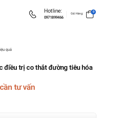
Hotline:
0
Giỏ Hàng:
0971899466
hiệu quả
c điều trị co thắt đường tiêu hóa
cần tư vấn