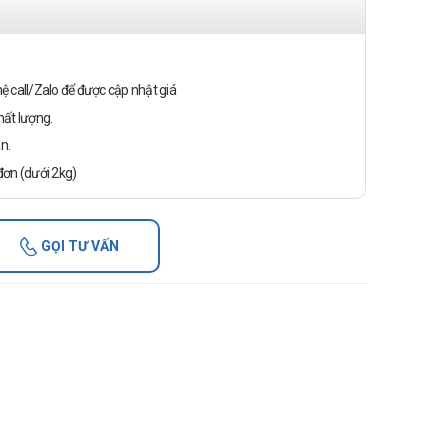
n hệ call/Zalo để được cập nhật giá
ất lượng.
n.
ơn (dưới 2kg)
GỌI TƯ VẤN