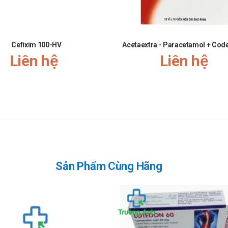
Cefixim 100-HV
Acetaextra - Paracetamol + Cod
Liên hệ
Liên hệ
Anh
. Các bạn vui lòng liên hệ hotline công ty
Call/Zalo: 090.179.638
Sản Phẩm Cùng Hãng
bằng cách:
nh Pharm
eo khung giờ
sáng:10h-11h
,
chiều: 14h30-15h30
ganh.com