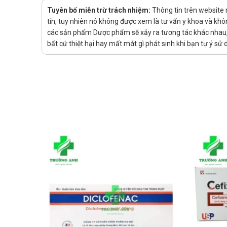
Tác dụng phụ của Brocizin 20
Tuyên bố miễn trừ trách nhiệm:
Thông tin trên website
tín, tuy nhiên nó không được xem là tư vấn y khoa và khô
Khô miệng, mờ mắt, liệt cơ thể mi, giãn đồng tử, sợ ánh
các sản phẩm Dược phẩm sẽ xảy ra tương tác khác nhau, v
Tương tác thuốc Brocizin 20
bất cứ thiệt hại hay mất mát gì phát sinh khi bạn tự ý s
Thuốc kháng cholinergic khác. Paracetamol, levodopa, 
Xử trí khi quên liều
Nếu bạn quên một liều thuốc, hãy dùng càng sớm càng tố
Lưu ý rằng không nên dùng gấp đôi liều đã quy định.
Xử trí khi quá liều
Trong trường hợp khẩn cấp, hãy gọi ngay cho Trung t
Bảo quản
Mỗi loại thuốc có bảo quản khác nhau, bạn nên đọc kỹ
Hạn sử dụng
36 tháng kể từ ngày sản xuất.