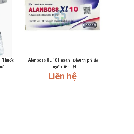
hất.
- Thuốc
Alanboss XL 10 Hasan - Điều trị phì đại
Cruderan 5
quả
tuyến tiền liệt
Liên hệ