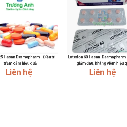
090.179.6388
để được gặp dược sĩ đại học tư vấn cụ thể và nhanh n
25 Hasan Dermapharm - Điều trị
Lotedon 60 Hasan-Dermapharm 
trầm cảm hiệu quả
giảm đau, kháng viêm hiệu 
Liên hệ
Liên hệ