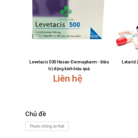
Mua hàng qua số điện thoại hotline:
Call/Zalo: 
Levetacis 500 Hasan-Dermapharm - Điều
Letarid 
trị động kinh hiệu quả
Liên hệ
Chủ đề
Thuốc chống co thắt