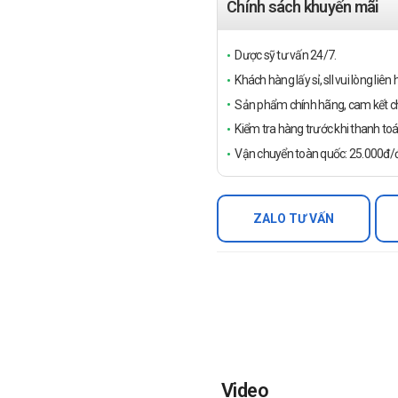
Chính sách khuyến mãi
Dược sỹ tư vấn 24/7.
Khách hàng lấy sỉ, sll vui lòng liê
Sản phẩm chính hãng, cam kết ch
Kiểm tra hàng trước khi thanh toá
Vận chuyển toàn quốc: 25.000đ/đ
ZALO TƯ VẤN
Video