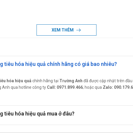
XEM THÊM
ất huyết cấp.
n 20
ng tiêu hóa hiệu quả chính hãng có giá bao nhiêu?
hóa. Phụ nữ có thai, đặc biệt 3 tháng đầu thai kỳ. Nên ngưng cho con bú
ng cho con bú
tiêu hóa hiệu quả
chính hãng tại
Trường Anh
đã được cập nhật trên đầu 
 bú.
ờng Anh qua hotline công ty
Call: 0971.899.466
; hoặc qua
Zalo: 090.179.
đáp chính xác nhất.
nh máy móc
ng tiêu hóa hiệu quả mua ở đâu?
máy móc.
đáp chính xác nhất.