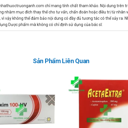
 nhathuoctruonganh.com chỉ mang tính chất tham khảo. Nội dung trên tr
ng nhằm mục đích thay thế cho tư vấn, chẩn đoán hoặc điều trị từ nhân 
 sáng...
ì vậy không thể đảm bảo nội dung có đầy đủ tương tác có thể xảy ra. N
ử dụng Dược phẩm mà không có chỉ định sử dụng của bác sĩ.
ketoconazol, digoxin, riboflavin, chế phẩm có KCl.
t. Tuy nhiên, nếu gần với liều kế tiếp, hãy bỏ qua liều đã quên và dùng l
Sản Phẩm Liên Quan
âm cấp cứu 115 hoặc đến trạm Y tế địa phương gần nhất.
 hướng sử dụng bảo quản được in trên bao bì.