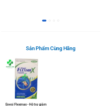
Hiện chưa có báo cáo cụ thể về tương tác xảy ra khi dùng
sản phẩm với các loại kháng sinh, thực phẩm chức năng
hay dược liệu khác. Tuy nhiên, để đảm bảo an toàn bạn
nên tham khảo ý kiến trước khi sử dụng.
Khi sử dụng Bosonax Ava Pharma cần lưu
ý khi những điều gì?
Lưu ý chung:
Sản Phẩm Cùng Hãng
Đọc kỹ hướng dẫn sử dụng hoặc tham khảo ý kiến của
bác sĩ, dược sĩ trước khi dùng.
Tuyệt đối không dùng khi hết hạn sử dụng in trên bao
bì.
Phụ nữ có thai hoặc đang cho con bú:
Cần hết sức thận trọng, nên tham khảo ý kiến bác sĩ
hoặc dược sĩ trước khi sử dụng. Các sản phẩm dù đã
kiểm nghiệm vẫn có những nguy cơ đối với phụ nữ có
thai hoặc đang cho con bú.
Enesi Flexmax - Hỗ trợ giảm