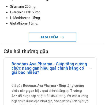
Silymarin 200mg.
L-arginin HCl150mg.
L-Methionine 15mg.
Glutathione 15mg.
Inositol 5mg.
Vitamin 5 2mg.
XEM THÊM
Vitamin 6 2mg.
Vitamin 12 2mg.
Câu hỏi thường gặp
Acetyl - L-Cysteine 50mg.
Alpha Lipoic Acid 50mg.
Bosonax Ava Pharma - Giúp tăng cường
Một số thông tin về thành phần của
chức năng gan hiệu quả chính hãng có
Bosonax Ava Pharma
giá bao nhiêu?
Silymarin: hạ nhiệt, cầm máu, trừ lỵ.
Giá của
Bosonax Ava Pharma - Giúp tăng cường
Alpha Lipoic Acid: tiêu diệt các gốc tự do, giúp trẻ hóa cơ
chức năng gan hiệu quả
chính hãng tại
Trường
thể cũng như ngăn ngừa các tác hại do gốc tự do gây ra
Anh
đã được cập nhật trên đầu trang. Với các trường
cho sức khỏe con người.
hợp chưa được cập nhật giá, các bạn hãy liên hệ trực
Tác dụng - Chỉ định của Bosonax Ava