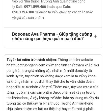
tiếp với Nhà thuốc Trường Anh qua hotline công
Pharma
ty
Call: 0971.899.466
; hoặc qua
Zalo:
090.179.6388
để được tư vấn, giải đáp các thắc mắc
Giúp bảo vệ gan, tăng cường chức năng gan.
về giá của sản phẩm.
Hỗ trợ thanh nhiệt giải độc, hỗ trợ đào thải độc tố, thanh
lọc cơ thể.
Bosonax Ava Pharma - Giúp tăng cường
Hỗ trợ bảo vệ gan khỏi tác động xấu của các hóa chất gây
chức năng gan hiệu quả mua ở đâu?
hại.
Cách dùng - liều dùng của Bosonax Ava
Pharma
Tuyên bố miễn trừ trách nhiệm:
Thông tin trên website
Hướng dẫn sử dụng:
nhathuoctruonganh.com chỉ mang tính chất tham khảo. Nội
dung trên trang là những cập nhật mới nhất được lấy từ
Cách dùng:
kênh uy tín, tuy nhiên nó không được xem là tư vấn y khoa
Sử dụng bằng đường uống.
và không nhằm mục đích thay thế cho tư vấn, chẩn đoán
Liều dùng:
hoặc điều trị từ nhân viên y tế. Thêm nữa, tùy vào cơ địa của
từng người mà các sản phẩm Dược phẩm sẽ xảy ra tương
Khởi đầu: 2 viên/ lần, ngày uống 1-2 lần.
tác khác nhau, vì vậy không thể đảm bảo nội dung có đầy đủ
Duy trì: 1 viên/ lần, ngày uống 1-2 lần.
tương tác có thể xảy ra. Nhà thuốc Trường Anh sẽ không
Quên liều:
chịu trách nhiệm với bất cứ thiệt hại hay mất mát gì phát